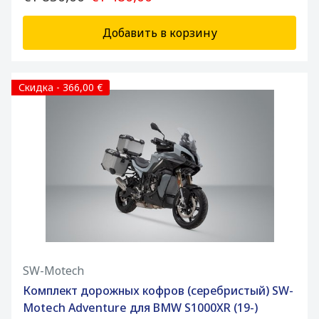
Добавить в корзину
Скидка - 366,00 €
SW-Motech
Комплект дорожных кофров (серебристый) SW-
Motech Adventure для BMW S1000XR (19-)