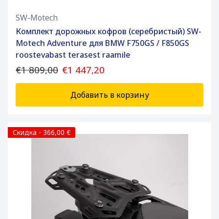
SW-Motech
Комплект дорожных кофров (серебристый) SW-
Motech Adventure для BMW F750GS / F850GS
roostevabast terasest raamile
€1 809,00
€1 447,20
Добавить в корзину
Скидка - 366,00 €