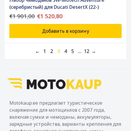
Набор чемоданов SW-Motech Adventure
(серебристый) для Ducati DesertX (22-)
€1 901,00
€1 520,80
Добавить в корзину
←
1
2
3
4
5
…
12
→
Motokaup.ee предлагает туристическое
снаряжение для мотоциклов с 2007 года,
включая сумки и чемоданы, аккумуляторы,
зарядные устройства, варианты крепления для