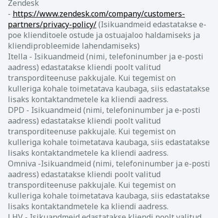
Zendesk
-
https://www.zendesk.com/company/customers-
partners/privacy-policy/
(Isikuandmeid edastatakse e-
poe klienditoele ostude ja ostuajaloo haldamiseks ja
kliendiprobleemide lahendamiseks)
Itella - Isikuandmeid (nimi, telefoninumber ja e-posti
aadress) edastatakse kliendi poolt valitud
transporditeenuse pakkujale. Kui tegemist on
kulleriga kohale toimetatava kaubaga, siis edastatakse
lisaks kontaktandmetele ka kliendi aadress.
DPD - Isikuandmeid (nimi, telefoninumber ja e-posti
aadress) edastatakse kliendi poolt valitud
transporditeenuse pakkujale. Kui tegemist on
kulleriga kohale toimetatava kaubaga, siis edastatakse
lisaks kontaktandmetele ka kliendi aadress.
Omniva -Isikuandmeid (nimi, telefoninumber ja e-posti
aadress) edastatakse kliendi poolt valitud
transporditeenuse pakkujale. Kui tegemist on
kulleriga kohale toimetatava kaubaga, siis edastatakse
lisaks kontaktandmetele ka kliendi aadress.
LHV - Isikuandmeid edastatakse kliendi poolt valitud