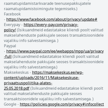
raamatupidamistarkvarade teenusepakkujatele
raamatupidamistoimingute tegemiseks.)
Facebook
-
https://www.facebook.com/about/privacy/update#
Everypay -
https://every-pay.com/privacy-
policy/
(Isikuandmeid edastatakse kliendi poolt valitud
makselahenduste pakkujale seoses transaktsioonidele
vajaliku info salvestamisega. )
Paypal
-
https://www.paypal.com/ee/webapps/mpp/ua/privacy
-full
(Isikuandmeid edastatakse kliendi poolt valitud
makselahenduste pakkujale seoses transaktsioonidele
vajaliku info salvestamisega.)
Maksekeskus -
https://maksekeskus.ee/wp-
content/uploads/2016/11/Maksekeskuse-
privaatsuspoliitika-alates-
25.05.2018.pdf
(Isikuandmeid edastatakse kliendi poolt
valitud makselahenduste pakkujale seoses
transaktsioonidele vajaliku info salvestamisega. )
Google -
https://policies.google.com/privacy#infocollect