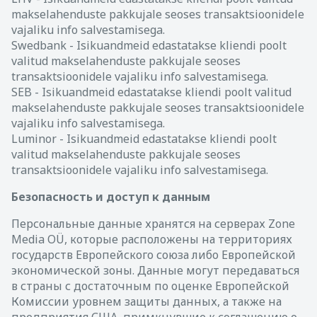
makselahenduste pakkujale seoses transaktsioonidele
vajaliku info salvestamisega.
Swedbank - Isikuandmeid edastatakse kliendi poolt
valitud makselahenduste pakkujale seoses
transaktsioonidele vajaliku info salvestamisega.
SEB - Isikuandmeid edastatakse kliendi poolt valitud
makselahenduste pakkujale seoses transaktsioonidele
vajaliku info salvestamisega.
Luminor - Isikuandmeid edastatakse kliendi poolt
valitud makselahenduste pakkujale seoses
transaktsioonidele vajaliku info salvestamisega.
Безопасность и доступ к данным
Персональные данные хранятся на серверах Zone
Media OÜ, которые расположены на территориях
государств Европейского союза либо Европейской
экономической зоны. Данные могут передаваться
в страны с достаточным по оценке Европейской
Комиссии уровнем защиты данных, а также на
предприятия США, примкнувшие к соглашению о