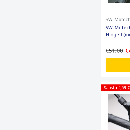
SW-Motec
SW-Motech
Hinge I (m
€51,00
€
Säästa 4,59 €