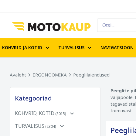
KOHVRID JA KOTID
TURVALISUS
NAVIGATSIOON
Avaleht
ERGONOOMIKA
Peeglilaiendused
Peeglite p
Kategooriad
väljapoole.
tagavad sta
toimuvast.
KOHVRID, KOTID
(3015)
TURVALISUS
(2304)
Peegli