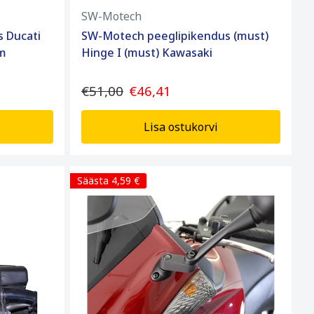
SW-Motech
 Ducati
SW-Motech peeglipikendus (must)
em
Hinge I (must) Kawasaki
€51,00
€46,41
Lisa ostukorvi
Säästa 4,59 €