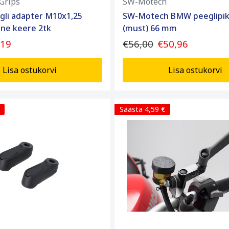
Grips
SW-Motech
gli adapter M10x1,25
SW-Motech BMW peeglipi
ne keere 2tk
(must) 66 mm
,19
€56,00
€50,96
Lisa ostukorvi
Lisa ostukorvi
Säästa 4,59 €