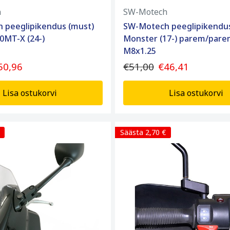
h
SW-Motech
 peeglipikendus (must)
SW-Motech peeglipikendus
0MT-X (24-)
Monster (17-) parem/par
M8x1.25
50,96
€51,00
€46,41
Lisa ostukorvi
Lisa ostukorvi
Säästa 2,70 €