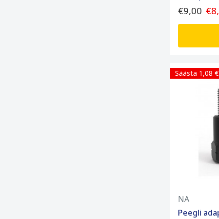
€9,00
€8
Säästa 1,08 €
NA
Peegli ada