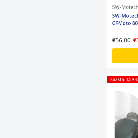
SW-Motec
SW-Motech
CFMoto 80
€56,00
€
Säästa 4,59 €