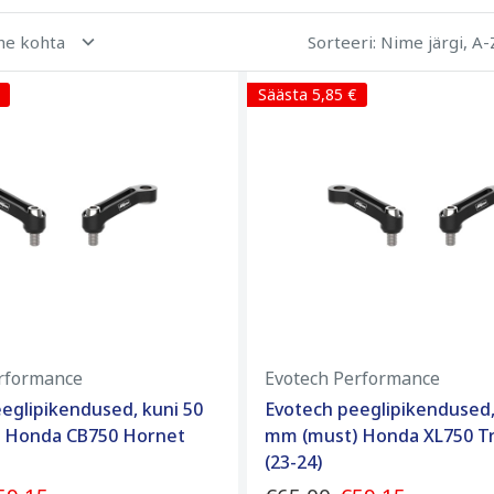
ehe kohta
Sorteeri
: Nime järgi, A-
Säästa 5,85 €
rformance
Evotech Performance
eglipikendused, kuni 50
Evotech peeglipikendused,
 Honda CB750 Hornet
mm (must) Honda XL750 Tr
(23-24)