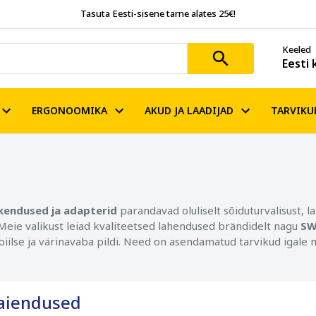
Tasuta Eesti-sisene tarne alates 25€!
Keeled
Eesti 
ERGONOOMIKA
AKUD JA LAADIJAD
TARVIKU
ikendused ja adapterid
parandavad oluliselt sõiduturvalisust, l
 Meie valikust leiad kvaliteetsed lahendused brändidelt nagu
SW
biilse ja värinavaba pildi. Need on asendamatud tarvikud igale m
laiendused