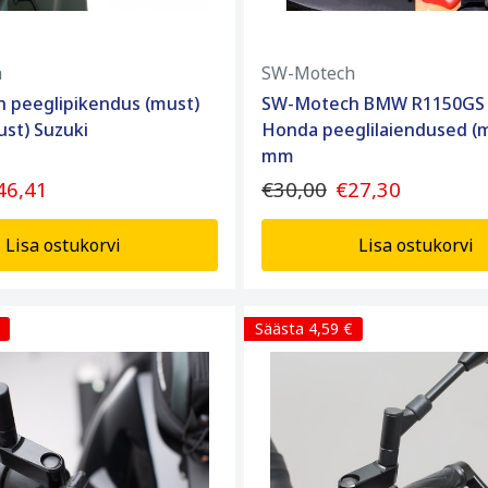
h
SW-Motech
 peeglipikendus (must)
SW-Motech BMW R1150GS 
ust) Suzuki
Honda peeglilaiendused (m
mm
46,41
€30,00
€27,30
Lisa ostukorvi
Lisa ostukorvi
Säästa 4,59 €