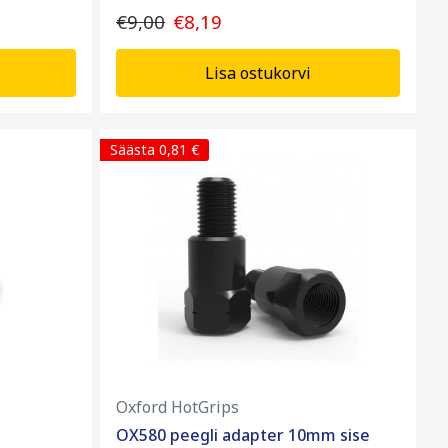
€9,00
€8,19
Lisa ostukorvi
Säästa 0,81 €
Oxford HotGrips
OX580 peegli adapter 10mm sise