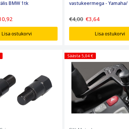
älis BMW 1tk
vastukeermega - Yamaha/
10,92
€4,00
€3,64
Lisa ostukorvi
Lisa ostukorvi
Säästa 5,04 €