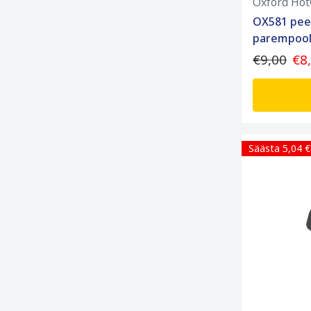
Oxford Hot
OX581 pee
parempool
€9,00
€8
Säästa 5,04 €