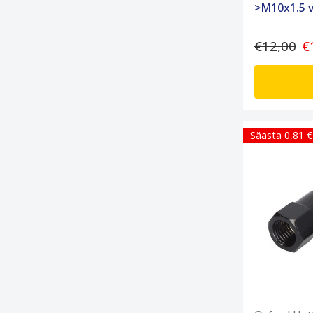
>M10x1.5 v
€12,00
€
Säästa 0,81 €