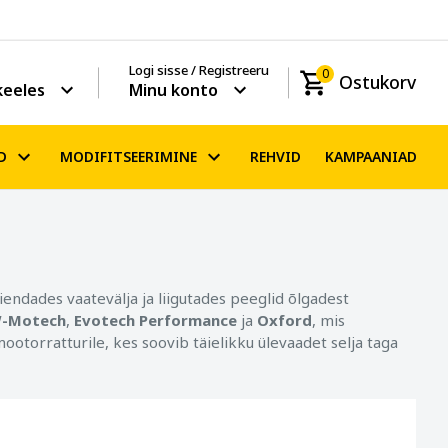
Logi sisse / Registreeru
0
Ostukorv
keeles
Minu konto
D
MODIFITSEERIMINE
REHVID
KAMPAANIAD
aiendades vaatevälja ja liigutades peeglid õlgadest
-Motech
,
Evotech Performance
ja
Oxford
, mis
ootorratturile, kes soovib täielikku ülevaadet selja taga