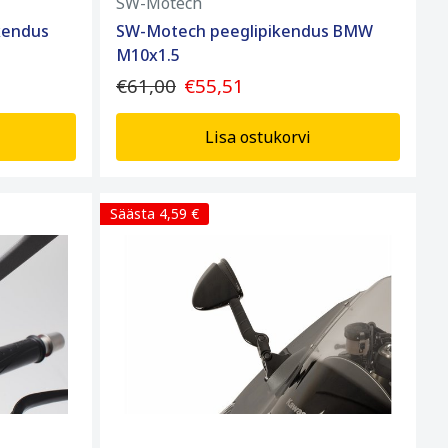
SW-Motech
kendus
SW-Motech peeglipikendus BMW
M10x1.5
€61,00
€55,51
Lisa ostukorvi
Säästa 4,59 €