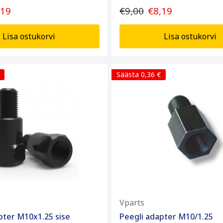
,19
€9,00
€8,19
Lisa ostukorvi
Lisa ostukorvi
Säästa 0,36 €
Vparts
pter M10x1.25 sise
Peegli adapter M10/1.25