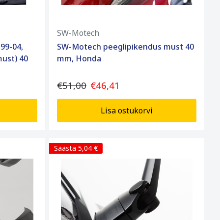
SW-Motech
99-04,
SW-Motech peeglipikendus must 40
ust) 40
mm, Honda
€51,00
€46,41
Lisa ostukorvi
Säästa 5,04 €