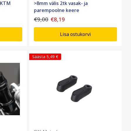
 KTM
>8mm välis 2tk vasak- ja
parempoolne keere
€9,00
€8,19
Lisa ostukorvi
Säästa 5,49 €