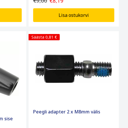
€9,00
€8,19
Lisa ostukorvi
Säästa 0,81 €
Peegli adapter 2 x M8mm välis
m sise