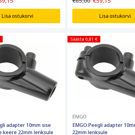
59,15
€65,00
€59,15
Lisa ostukorvi
Lisa ostukorvi
Säästa 0,81 €
EMGO
li adapter 10mm sise
EMGO Peegli adapter 10m
ne keere 22mm lenksule
22mm lenksule