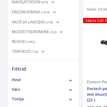
NAVIGATSIOON
(873)
Näita: 24 l
ERGONOOMIKA
(1419)
Säästa 5,85 €
AKUD JA LAADIJAD
(378)
MODIFITSEERIMINE
(252)
REHVID
(2455)
TARVIKUD
(720)
Filtrid
Hind
Evotech Pe
Evotech pe
€0 kuni €100
Värv
mm (must)
€100 kuni €250
Tootja
(23-)