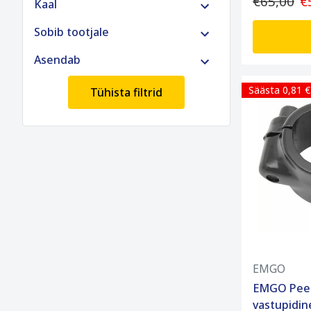
€65,00
€
Kaal
Sobib tootjale
Asendab
Säästa 0,81 €
Tühista filtrid
EMGO
EMGO Peeg
vastupidi