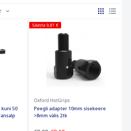
Z
Säästa 0,81 €
Oxford HotGrips
 kuni 50
Peegli adapter 10mm sisekeere
ansalp
>8mm välis 2tk