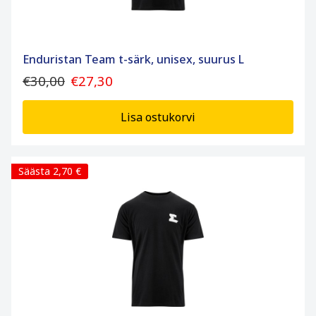
Enduristan Team t-särk, unisex, suurus L
€30,00
€27,30
Lisa ostukorvi
Säästa 2,70 €