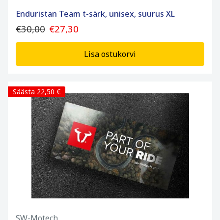
Enduristan Team t-särk, unisex, suurus XL
€30,00
€27,30
Lisa ostukorvi
Säästa 22,50 €
SW-Motech