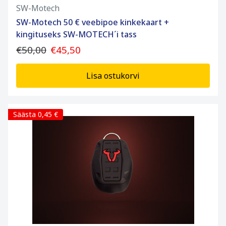
SW-Motech
SW-Motech 50 € veebipoe kinkekaart +
kingituseks SW-MOTECH´i tass
€50,00
€45,50
Lisa ostukorvi
Säästa 0,45 €