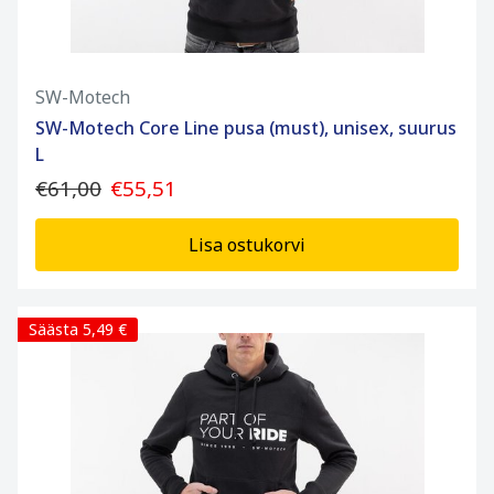
SW-Motech
SW-Motech Core Line pusa (must), unisex, suurus
L
€61,00
€55,51
Lisa ostukorvi
Säästa 5,49 €