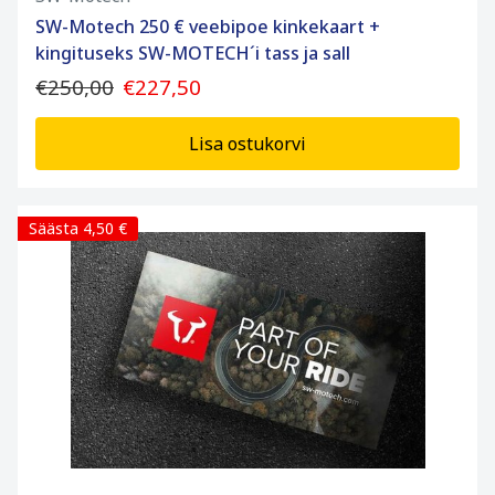
SW-Motech 250 € veebipoe kinkekaart +
kingituseks SW-MOTECH´i tass ja sall
€250,00
€227,50
Lisa ostukorvi
Säästa 4,50 €