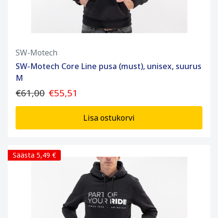
SW-Motech
SW-Motech Core Line pusa (must), unisex, suurus
M
€61,00
€55,51
Lisa ostukorvi
Säästa 5,49 €