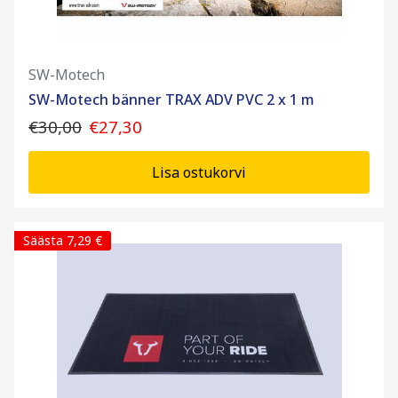
SW-Motech
SW-Motech bänner TRAX ADV PVC 2 x 1 m
€30,00
€27,30
Lisa ostukorvi
Säästa 7,29 €