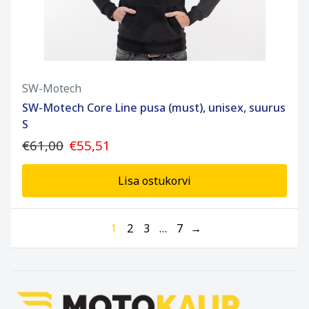
SW-Motech
SW-Motech Core Line pusa (must), unisex, suurus
S
€61,00
€55,51
Lisa ostukorvi
1
2
3
…
7
→