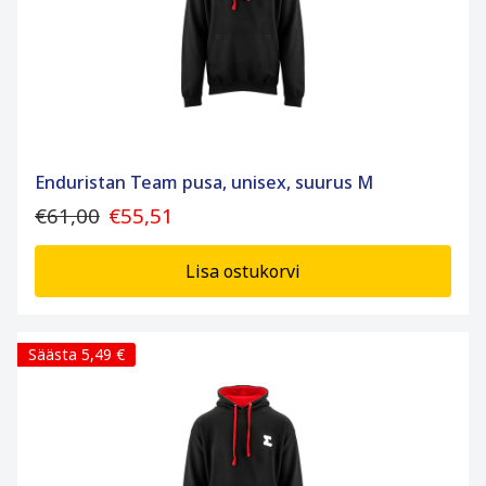
Enduristan Team pusa, unisex, suurus M
€61,00
€55,51
Lisa ostukorvi
Säästa 5,49 €