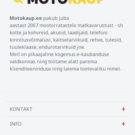
Motokaup.ee
pakub juba
aastast 2007 mootorratastele matkavarustust - sh
kotte ja kohvreid, akusid, laadijaid, telefoni
kinnitusvõimalusi, kaitsetarvikuid, rehve, tulesid,
tuuleklaase, endurotarvikuid jne.
Meil on pikaajaline kogemus e-kaubanduse
valdkonnas ning töötame alati parema
klienditeeninduse ning laiema tootevaliku nimel.
KONTAKT
INFO
Sanlab OÜ