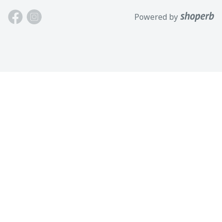
Allika tee 7, Peetri, Rae vald
Meist
Powered by
Harjumaa, 75312, Eesti
Kontakt
Avatud E-R kl 9-17
Klienditugi
Tel: +372 621 2625
Müügitingimused
Email: info@motokaup.ee
Blogi
Meie põhibrändid
Isikuandmete töötlemine