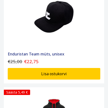
Enduristan Team müts, unisex
€25,00
€22,75
Lisa ostukorvi
Säästa 5,49 €