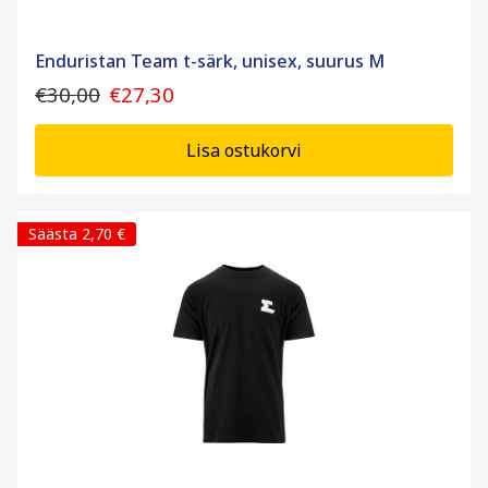
Enduristan Team t-särk, unisex, suurus M
€30,00
€27,30
Lisa ostukorvi
Säästa 2,70 €