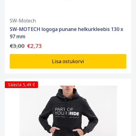
SW-Motech
SW-MOTECH logoga punane helkurkleebis 130 x
97 mm
€3,00
€2,73
Lisa ostukorvi
Säästa 5,49 €