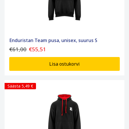
Enduristan Team pusa, unisex, suurus S
€61,00
€55,51
Lisa ostukorvi
Säästa 5,49 €