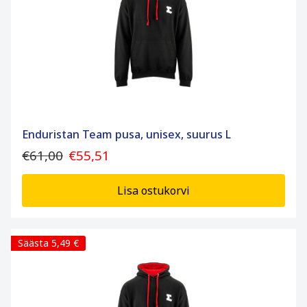
Enduristan Team pusa, unisex, suurus L
€61,00
€55,51
Lisa ostukorvi
Säästa 5,49 €