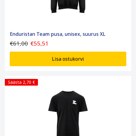
Enduristan Team pusa, unisex, suurus XL
€61,00
€55,51
Lisa ostukorvi
Säästa 2,70 €