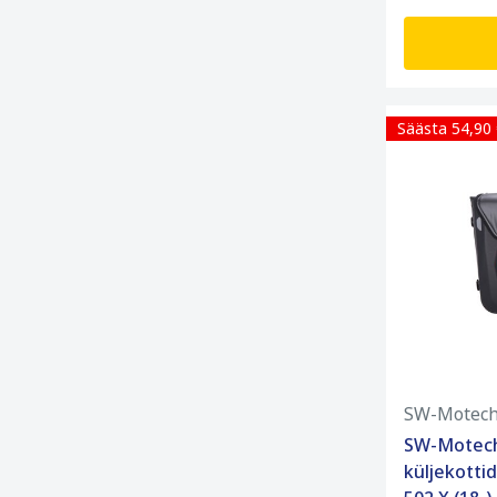
Säästa 54,90
SW-Motec
SW-Motec
küljekotti