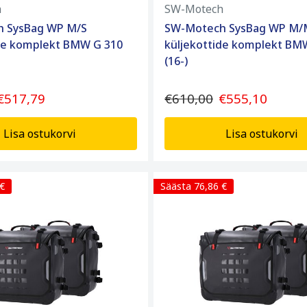
h
SW-Motech
 SysBag WP M/S
SW-Motech SysBag WP M/
ide komplekt BMW G 310
küljekottide komplekt BM
(16-)
€517,79
€610,00
€555,10
Lisa ostukorvi
Lisa ostukorvi
 €
Säästa 76,86 €