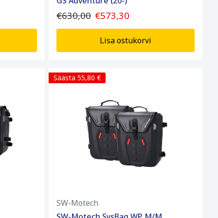
GS Adventure (20-)
€630,00
€573,30
Lisa ostukorvi
Säästa 55,80 €
SW-Motech
SW-Motech SysBag WP M/M