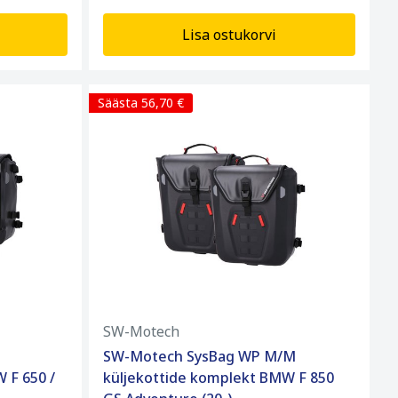
Lisa ostukorvi
Säästa 56,70 €
SW-Motech
SW-Motech SysBag WP M/M
 F 650 /
küljekottide komplekt BMW F 850