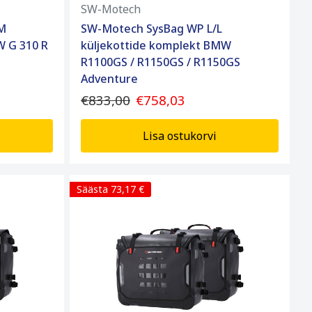
SW-Motech
M
SW-Motech SysBag WP L/L
W G 310 R
küljekottide komplekt BMW
R1100GS / R1150GS / R1150GS
Adventure
€833,00
€758,03
Lisa ostukorvi
Säästa 73,17 €