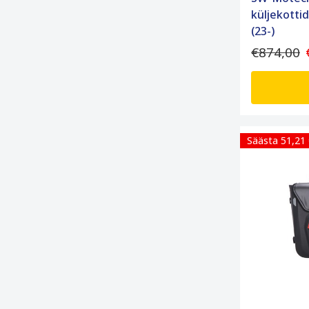
küljekott
(23-)
€874,00
Säästa 51,21