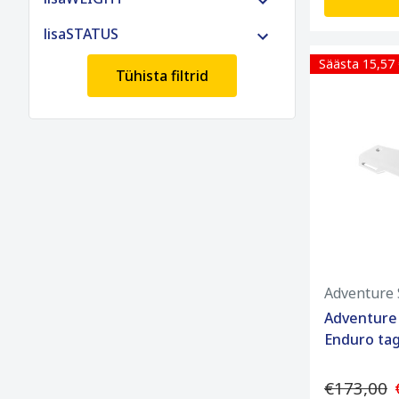
lisaSTATUS
Säästa 15,57
Tühista filtrid
Adventure 
Adventure
Enduro tag
€173,00