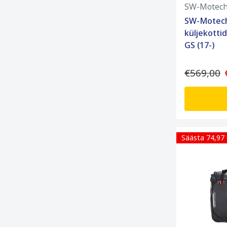
SW-Motec
SW-Motech
küljekott
GS (17-)
€569,00
Säästa 74,97