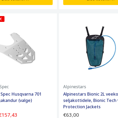
 €
Spec
Alpinestars
 Spec Husqvarna 701
Alpinestars Bionic 2L veeko
akandur (valge)
seljakottidele, Bionic Tech 
Protection Jackets
€157,43
€63,00