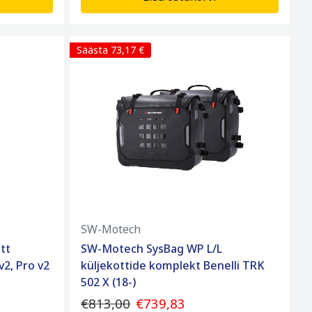
Säästa 73,17 €
SW-Motech
tt
SW-Motech SysBag WP L/L
v2, Pro v2
küljekottide komplekt Benelli TRK
502 X (18-)
€813,00
€739,83