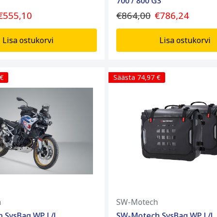
700 / 800 GS
€555,10
€864,00
€786,24
Lisa ostukorvi
Lisa ostukorvi
 €
Säästa 74,97 €
h
SW-Motech
 SysBag WP L/L
SW-Motech SysBag WP L/L