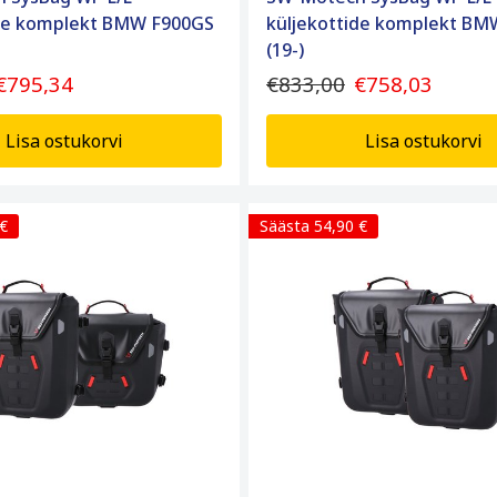
ide komplekt BMW F900GS
küljekottide komplekt BM
(19-)
€795,34
€833,00
€758,03
Lisa ostukorvi
Lisa ostukorvi
 €
Säästa 54,90 €