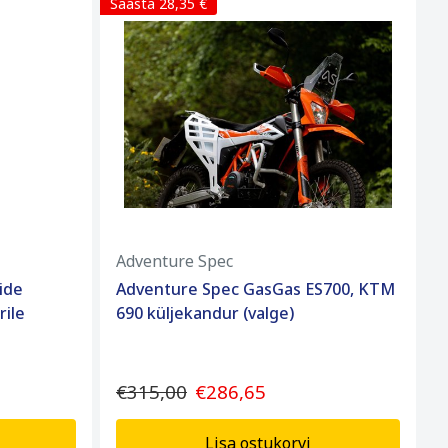
Säästa 28,35 €
Adventure Spec
ide
Adventure Spec GasGas ES700, KTM
rile
690 küljekandur (valge)
€315,00
€286,65
Lisa ostukorvi