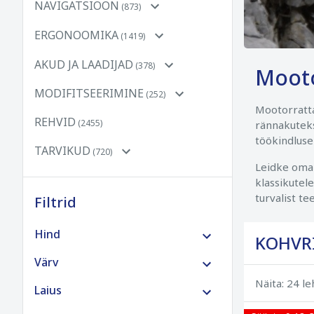
NAVIGATSIOON
(873)
ERGONOOMIKA
(1419)
AKUD JA LAADIJAD
(378)
Mooto
MODIFITSEERIMINE
(252)
Mootorratta
REHVID
(2455)
rännakuteks
töökindluse
TARVIKUD
(720)
Leidke oma 
klassikutele
turvalist t
Filtrid
Hind
KOHVRI
€0 kuni €100
Värv
Näita: 24 l
€100 kuni €250
Laius
€250 kuni €500