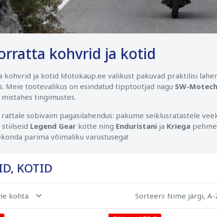
rratta kohvrid ja kotid
 kohvrid ja kotid Motokaup.ee valikust pakuvad praktilisi lahen
. Meie tootevalikus on esindatud tipptootjad nagu
SW-Motech, 
 mistahes tingimustes.
rattale sobivaim pagasilahendus: pakume seiklusratastele vee
 stiilseid
Legend Gear
kotte ning
Enduristani
ja
Kriega
pehmeid
eekonda parima võimaliku varustusega!
D, KOTID
ehe kohta
Sorteeri
: Nime järgi, A-