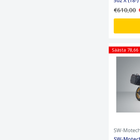
502 X (18-)
€610,00
Säästa 78,66
SW-Motec
SW-Motech