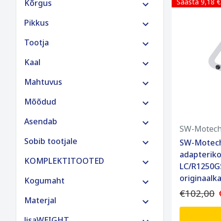
Säästa 9,18 €
Kõrgus
€500 kuni €800
Pikkus
€1500 ja rohkem
Tootja
Kaal
Mahtuvus
Mõõdud
Asendab
SW-Motec
Sobib tootjale
SW-Motech
adapterik
KOMPLEKTITOOTED
LC/R1250G
originaalk
Kogumaht
€102,00
Materjal
lisaWEIGHT