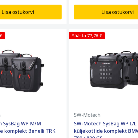
Lisa ostukorvi
Lisa ostukorvi
 €
Säästa 77,76 €
h
SW-Motech
h SysBag WP M/M
SW-Motech SysBag WP L/L
de komplekt Benelli TRK
küljekottide komplekt BMW