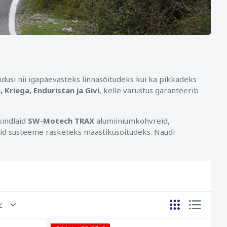
dusi nii igapäevasteks linnasõitudeks kui ka pikkadeks
Kriega, Enduristan ja Givi
, kelle varustus garanteerib
kindlaid
SW-Motech TRAX
alumiiniumkohvreid,
 süsteeme rasketeks maastikusõitudeks. Naudi
Z