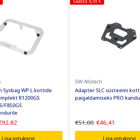
Säästa 4,59 €
h
SW-Motech
 Sysbag WP L kottide
Adapter SLC süsteemi kott
omplekt R1200GS
paigaldamiseks PRO kandu
S/F850GS
andurile
€92,82
€51,00
€46,41
Lisa ostukorvi
Lisa ostukorvi