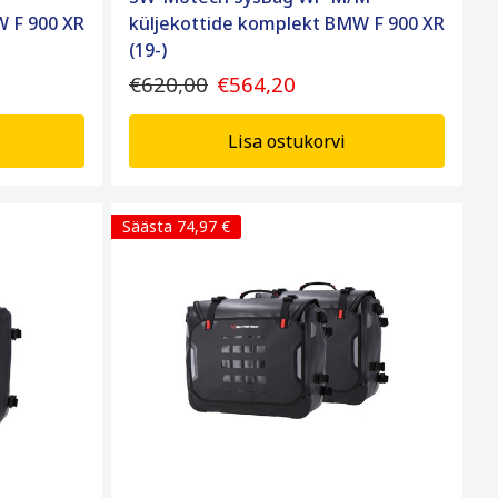
W F 900 XR
küljekottide komplekt BMW F 900 XR
(19-)
€620,00
€564,20
Lisa ostukorvi
Säästa 74,97 €