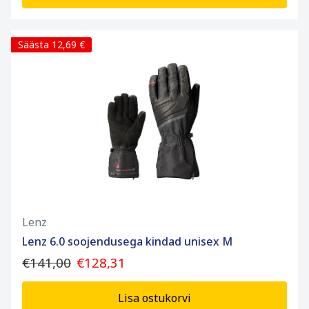
Säästa 12,69 €
Lenz
Lenz 6.0 soojendusega kindad unisex M
€141,00
€128,31
Lisa ostukorvi