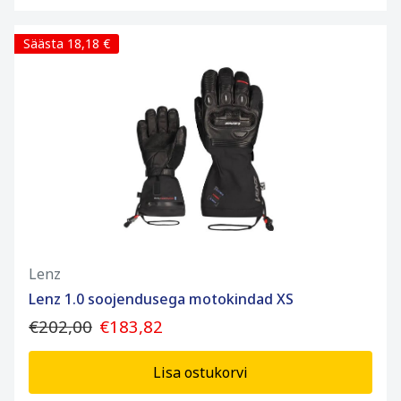
Säästa 18,18 €
Lenz
Lenz 1.0 soojendusega motokindad XS
€202,00
€183,82
Lisa ostukorvi