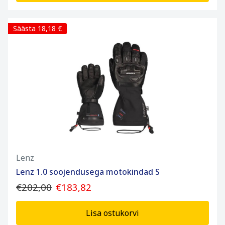
Säästa 18,18 €
Lenz
Lenz 1.0 soojendusega motokindad S
€202,00
€183,82
Lisa ostukorvi