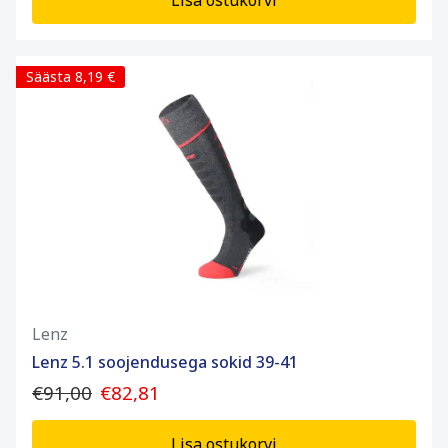
Lisa ostukorvi
Säästa 8,19 €
Lenz
Lenz 5.1 soojendusega sokid 39-41
€91,00
€82,81
Lisa ostukorvi