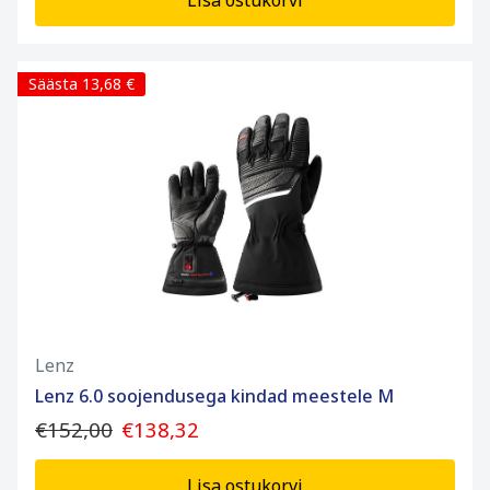
Lisa ostukorvi
Säästa 13,68 €
Lenz
Lenz 6.0 soojendusega kindad meestele M
€152,00
€138,32
Lisa ostukorvi