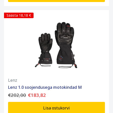
Säästa 18,18 €
Lenz
Lenz 1.0 soojendusega motokindad M
€202,00
€183,82
Lisa ostukorvi