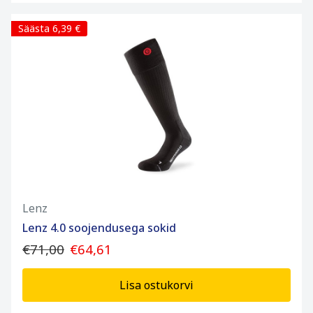
Säästa 6,39 €
Lenz
Lenz 4.0 soojendusega sokid
€71,00
€64,61
Lisa ostukorvi