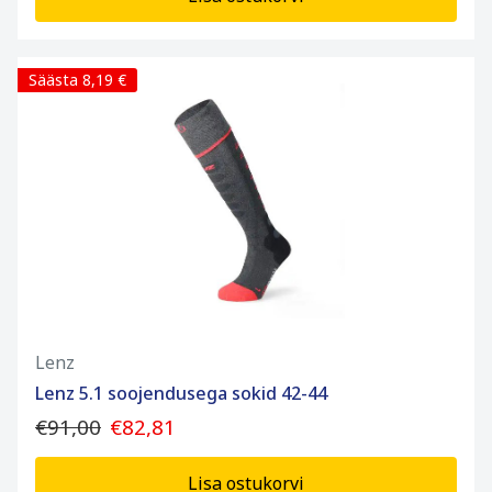
Säästa 8,19 €
Lenz
Lenz 5.1 soojendusega sokid 42-44
€91,00
€82,81
Lisa ostukorvi