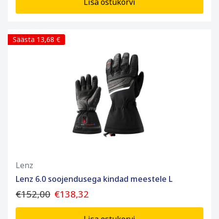
Lisa ostukorvi
Säästa 13,68 €
Lenz
Lenz 6.0 soojendusega kindad meestele L
€152,00
€138,32