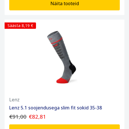
Näita tooteid
Säästa 8,19 €
Lenz
Lenz 5.1 soojendusega slim fit sokid 35-38
€91,00
€82,81