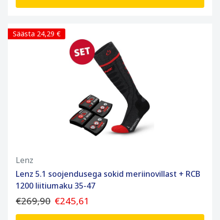
Säästa 24,29 €
Lenz
Lenz 5.1 soojendusega sokid meriinovillast + RCB
1200 liitiumaku 35-47
€269,90
€245,61