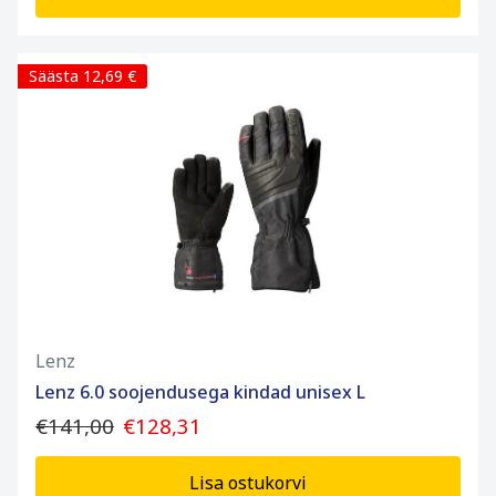
Säästa 12,69 €
Lenz
Lenz 6.0 soojendusega kindad unisex L
€141,00
€128,31
Lisa ostukorvi