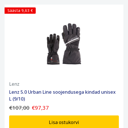
Säästa 9,63 €
Lenz
Lenz 5.0 Urban Line soojendusega kindad unisex
L (9/10)
€107,00
€97,37
Lisa ostukorvi