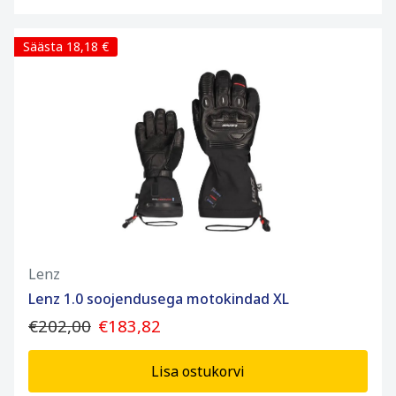
Säästa 18,18 €
Lenz
Lenz 1.0 soojendusega motokindad XL
€202,00
€183,82
Lisa ostukorvi