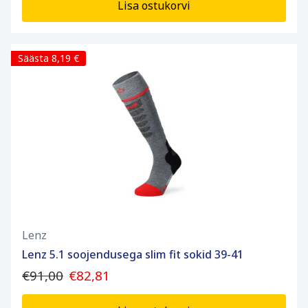
Lisa ostukorvi
Säästa 8,19 €
Lenz
Lenz 5.1 soojendusega slim fit sokid 39-41
€91,00
€82,81