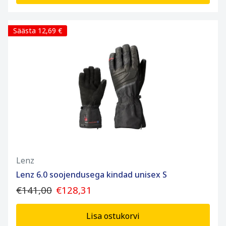
Säästa 12,69 €
Lenz
Lenz 6.0 soojendusega kindad unisex S
€141,00
€128,31
Lisa ostukorvi