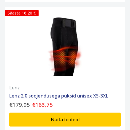
Säästa 16,20 €
Lenz
Lenz 2.0 soojendusega püksid unisex XS-3XL
€179,95
€163,75
Näita tooteid