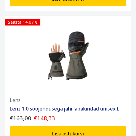
Säästa 14,67 €
Lenz
Lenz 1.0 soojendusega jahi labakindad unisex L
€163,00
€148,33
Lisa ostukorvi