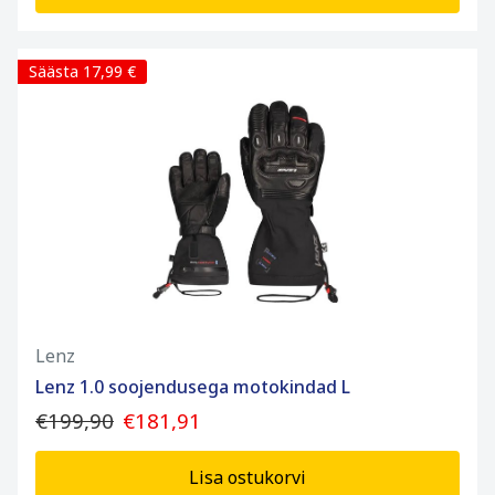
Säästa 17,99 €
Lenz
Lenz 1.0 soojendusega motokindad L
€199,90
€181,91
Lisa ostukorvi