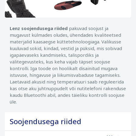
Lenz soojendusega riided
pakuvad soojust ja
mugavust külmades oludes, ühendades kvaliteetsed
materjalid kaasaegse küttetehnoloogiaga. Valikusse
kuuluvad sokid, kindad, vestid ja püksid, mis sobivad
igapäevaseks kandmiseks, talispordiks ja
välitegevusteks, kus keha vajab täpset soojuse
kontrolli. Iga toode on hoolikalt disainitud mugava
istuvuse, hingavuse ja liikumisvabaduse tagamiseks.
Laetavaid akusid ning temperatuuri saab reguleerida
kas otse aku juhtnuppudelt või nutitelefoni rakenduse
kaudu Bluetoothi abil, andes täieliku kontrolli soojuse
üle.
Soojendusega riided