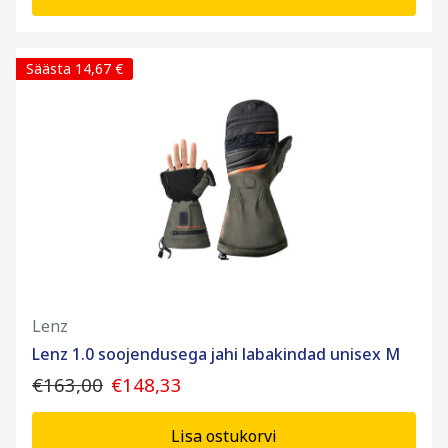
Säästa 14,67 €
Lenz
Lenz 1.0 soojendusega jahi labakindad unisex M
€163,00
€148,33
Lisa ostukorvi