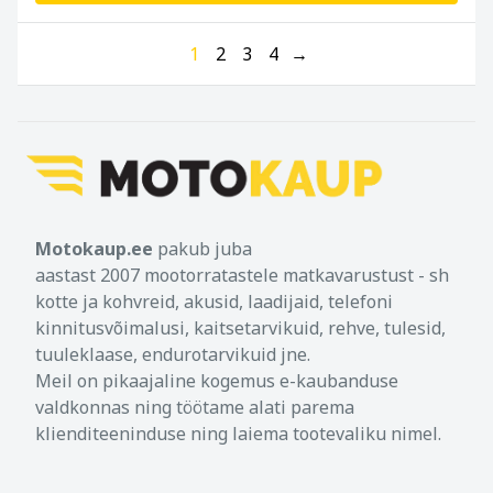
1
2
3
4
→
Motokaup.ee
pakub juba
aastast 2007 mootorratastele matkavarustust - sh
kotte ja kohvreid, akusid, laadijaid, telefoni
kinnitusvõimalusi, kaitsetarvikuid, rehve, tulesid,
tuuleklaase, endurotarvikuid jne.
Meil on pikaajaline kogemus e-kaubanduse
valdkonnas ning töötame alati parema
klienditeeninduse ning laiema tootevaliku nimel.