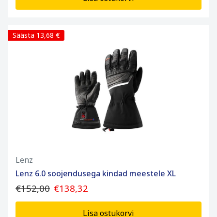
Säästa 13,68 €
Lenz
Lenz 6.0 soojendusega kindad meestele XL
€152,00
€138,32
Lisa ostukorvi