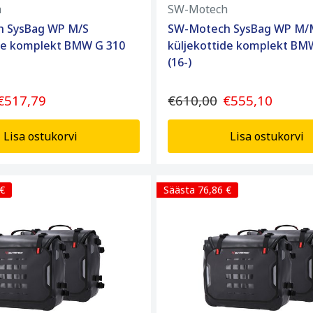
h
SW-Motech
 SysBag WP M/S
SW-Motech SysBag WP M/
ide komplekt BMW G 310
küljekottide komplekt BM
(16-)
€517,79
€610,00
€555,10
Lisa ostukorvi
Lisa ostukorvi
 €
Säästa 76,86 €