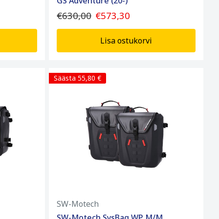
GS Adventure (20-)
€630,00
€573,30
Lisa ostukorvi
Säästa 55,80 €
SW-Motech
SW-Motech SysBag WP M/M