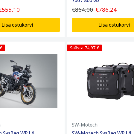
700 / 800 GS
€555,10
€864,00
€786,24
Lisa ostukorvi
Lisa ostukorvi
 €
Säästa 74,97 €
h
SW-Motech
 SysBag WP L/L
SW-Motech SysBag WP L/L