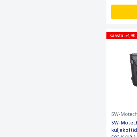
Säästa 54,90
SW-Motec
SW-Motec
küljekotti