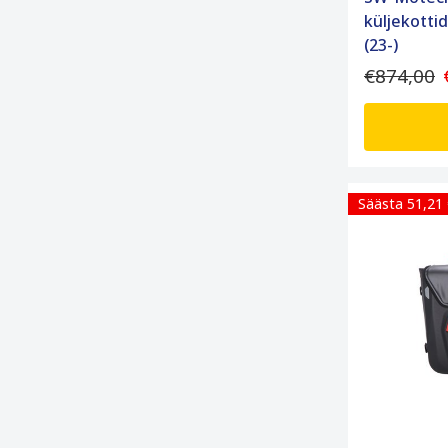
küljekott
(23-)
€874,00
Säästa 51,21