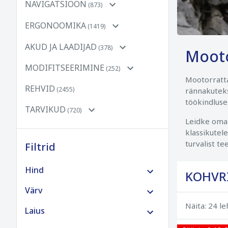
NAVIGATSIOON
(873)
ERGONOOMIKA
(1419)
AKUD JA LAADIJAD
(378)
Mooto
MODIFITSEERIMINE
(252)
Mootorratta
REHVID
(2455)
rännakuteks
töökindluse
TARVIKUD
(720)
Leidke oma 
klassikutele
turvalist t
Filtrid
Hind
KOHVRI
€0 kuni €100
Värv
Näita: 24 l
€100 kuni €250
Laius
€250 kuni €500