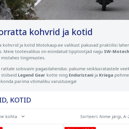
rratta kohvrid ja kotid
 kohvrid ja kotid Motokaup.ee valikust pakuvad praktilisi lahen
. Meie tootevalikus on esindatud tipptootjad nagu
SW-Motech, 
 mistahes tingimustes.
rattale sobivaim pagasilahendus: pakume seiklusratastele vee
 stiilseid
Legend Gear
kotte ning
Enduristani
ja
Kriega
pehmeid
eekonda parima võimaliku varustusega!
D, KOTID
ehe kohta
Sorteeri
: Nime järgi, A-