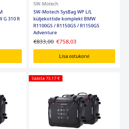
SW-Motech
M
SW-Motech SysBag WP L/L
W G 310 R
küljekottide komplekt BMW
R1100GS / R1150GS / R1150GS
Adventure
€833,00
€758,03
Lisa ostukorvi
Säästa 73,17 €