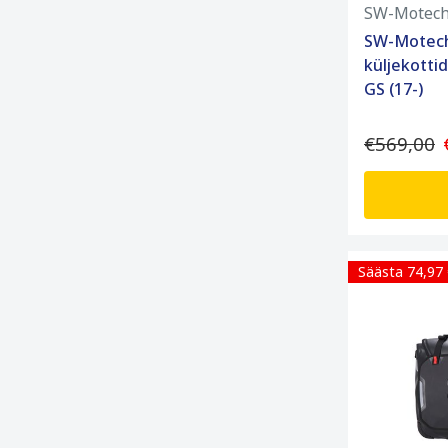
SW-Motec
SW-Motech
küljekott
GS (17-)
€569,00
Säästa 74,97