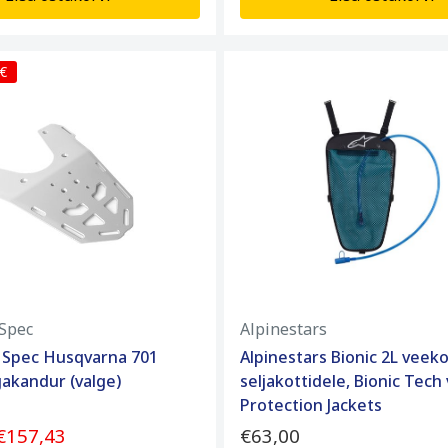
 €
Spec
Alpinestars
 Spec Husqvarna 701
Alpinestars Bionic 2L veeko
akandur (valge)
seljakottidele, Bionic Tech 
Protection Jackets
€157,43
€63,00