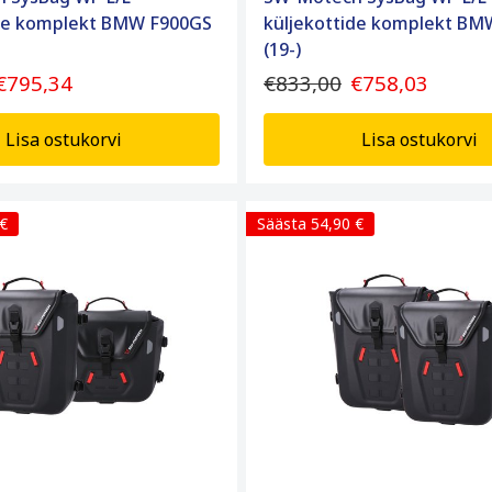
ide komplekt BMW F900GS
küljekottide komplekt BM
(19-)
€795,34
€833,00
€758,03
Lisa ostukorvi
Lisa ostukorvi
 €
Säästa 54,90 €