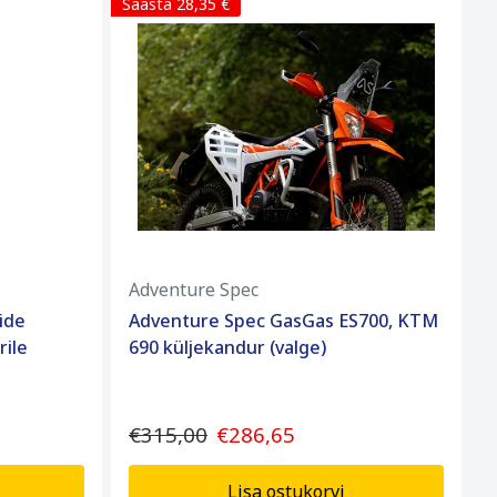
Säästa 28,35 €
Adventure Spec
ide
Adventure Spec GasGas ES700, KTM
rile
690 küljekandur (valge)
€315,00
€286,65
Lisa ostukorvi