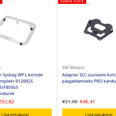
Säästa 4,59 €
h
SW-Motech
 Sysbag WP L kottide
Adapter SLC süsteemi kott
omplekt R1200GS
paigaldamiseks PRO kandu
S/F850GS
andurile
€92,82
€51,00
€46,41
Lisa ostukorvi
Lisa ostukorvi