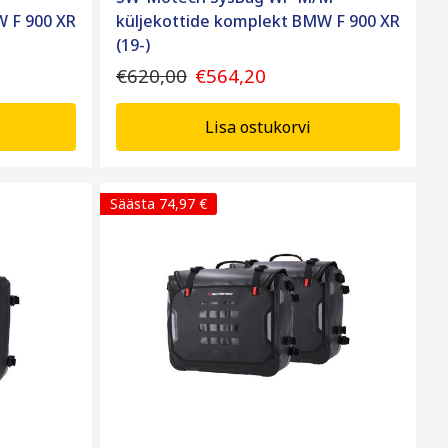
W F 900 XR
küljekottide komplekt BMW F 900 XR
(19-)
€620,00
€564,20
Lisa ostukorvi
Säästa 74,97 €