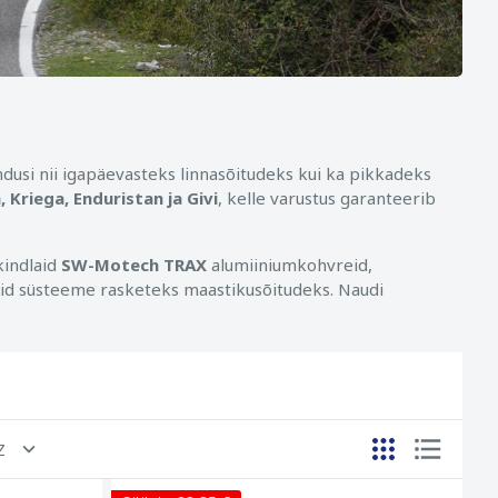
dusi nii igapäevasteks linnasõitudeks kui ka pikkadeks
Kriega, Enduristan ja Givi
, kelle varustus garanteerib
kindlaid
SW-Motech TRAX
alumiiniumkohvreid,
 süsteeme rasketeks maastikusõitudeks. Naudi
Z