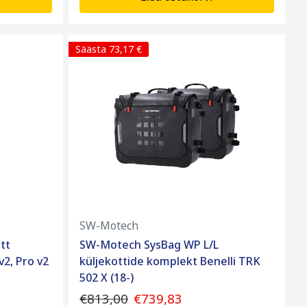
Säästa 73,17 €
SW-Motech
tt
SW-Motech SysBag WP L/L
v2, Pro v2
küljekottide komplekt Benelli TRK
502 X (18-)
€813,00
€739,83