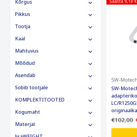
Säästa 9,18 €
Kõrgus
€500 kuni €800
Pikkus
€1500 ja rohkem
Tootja
Kaal
Mahtuvus
Mõõdud
Asendab
SW-Motec
Sobib tootjale
SW-Motech
adapterik
KOMPLEKTITOOTED
LC/R1250G
originaalk
Kogumaht
€102,00
Materjal
lisaWEIGHT