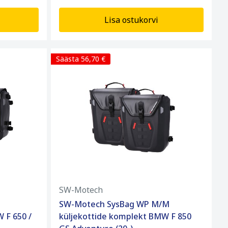
Lisa ostukorvi
Säästa 56,70 €
SW-Motech
SW-Motech SysBag WP M/M
 F 650 /
küljekottide komplekt BMW F 850