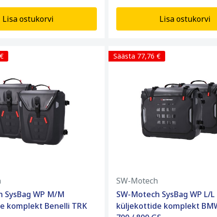
Lisa ostukorvi
Lisa ostukorvi
 €
Säästa 77,76 €
h
SW-Motech
h SysBag WP M/M
SW-Motech SysBag WP L/L
de komplekt Benelli TRK
küljekottide komplekt BMW