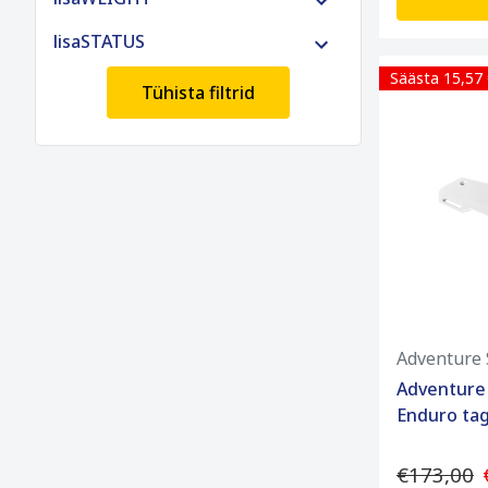
lisaSTATUS
Säästa 15,57
Tühista filtrid
Adventure 
Adventure
Enduro tag
€173,00