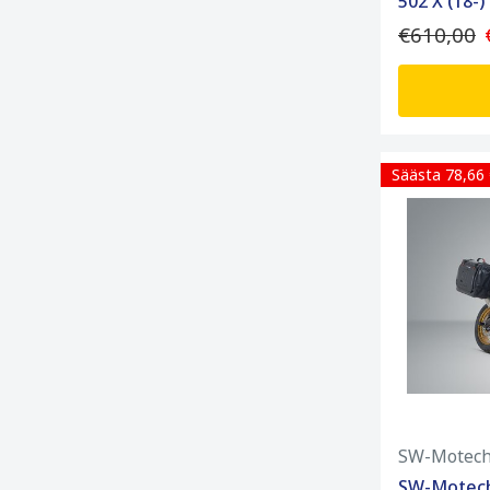
502 X (18-)
€610,00
Säästa 78,66
SW-Motec
SW-Motech