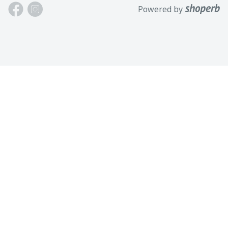
Powered by
Harjumaa, 75312, Viro
Ota meihin yhteyttä
Avoinna: Maan.-perj. 9-17
Asiakastuki
Puh: +372 621 2625
Käyttöehdot
Sähköposti: info@motokaup.ee
Blogi
Tuotemerkkimme
Henkilötietojen käsittely