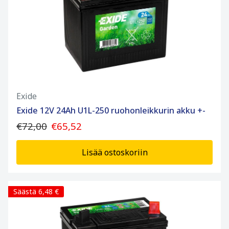
Exide
Exide 12V 24Ah U1L-250 ruohonleikkurin akku +-
€72,00
€65,52
Lisää ostoskoriin
Säästä 6,48 €