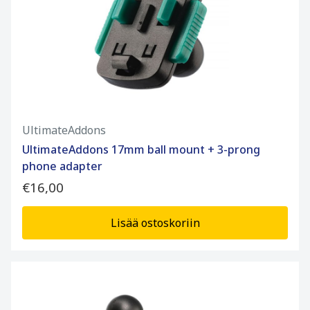
UltimateAddons
UltimateAddons 17mm ball mount + 3-prong
phone adapter
€16,00
Lisää ostoskoriin