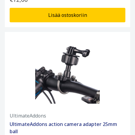
Lisää ostoskoriin
UltimateAddons
UltimateAddons action camera adapter 25mm
ball