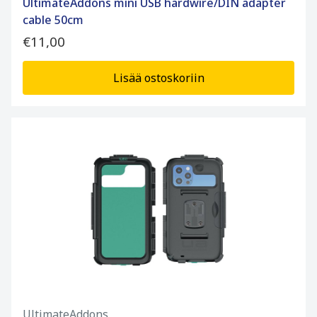
UltimateAddons mini USB hardwire/DIN adapter
cable 50cm
€11,00
Lisää ostoskoriin
UltimateAddons