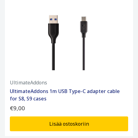
UltimateAddons
UltimateAddons 1m USB Type-C adapter cable
for S8, S9 cases
€9,00
Lisää ostoskoriin