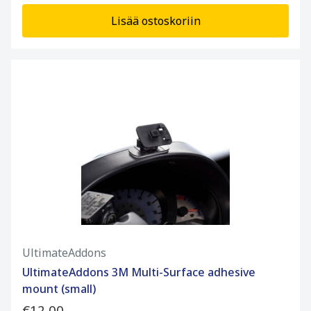
Lisää ostoskoriin
UltimateAddons
UltimateAddons 3M Multi-Surface adhesive
mount (small)
€12,00