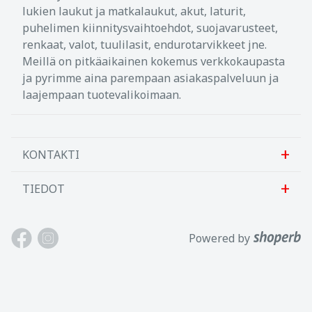
lukien laukut ja matkalaukut, akut, laturit,
puhelimen kiinnitysvaihtoehdot, suojavarusteet,
renkaat, valot, tuulilasit, endurotarvikkeet jne.
Meillä on pitkäaikainen kokemus verkkokaupasta
ja pyrimme aina parempaan asiakaspalveluun ja
laajempaan tuotevalikoimaan.
KONTAKTI
TIEDOT
Sanlab OÜ
Allika tee 7, Peetri, Rae vald
Meistä
Powered by
Harjumaa, 75312, Viro
Ota meihin yhteyttä
Avoinna: Maan.-perj. 9-17
Asiakastuki
Puh: +372 621 2625
Käyttöehdot