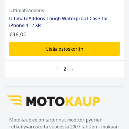
UltimateAddons
UltimateAddons Tough Waterproof Case for
iPhone 11 / XR
€36,00
Lisää ostoskoriin
1
2
→
Motokaup.ee on tarjonnut moottoripyörien
retkeilyvarusteita vuodesta 2007 lähtien - mukaan