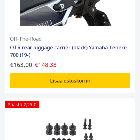
Off-The-Road
OTR rear luggage carrier (black) Yamaha Tenere
700 (19-)
€163,00
€148,33
Lisää ostoskoriin
Säästä 2,25 €