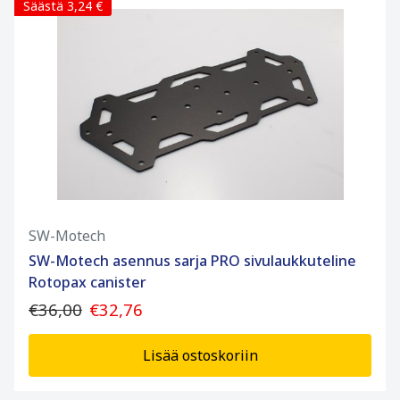
Säästä 3,24 €
SW-Motech
SW-Motech asennus sarja PRO sivulaukkuteline
Rotopax canister
€36,00
€32,76
Lisää ostoskoriin