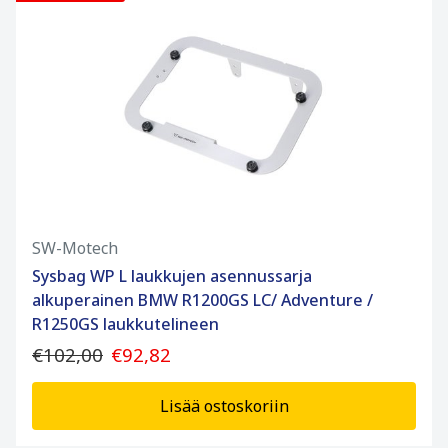
SW-Motech
Sysbag WP L laukkujen asennussarja
alkuperainen BMW R1200GS LC/ Adventure /
R1250GS laukkutelineen
€102,00
€92,82
Lisää ostoskoriin