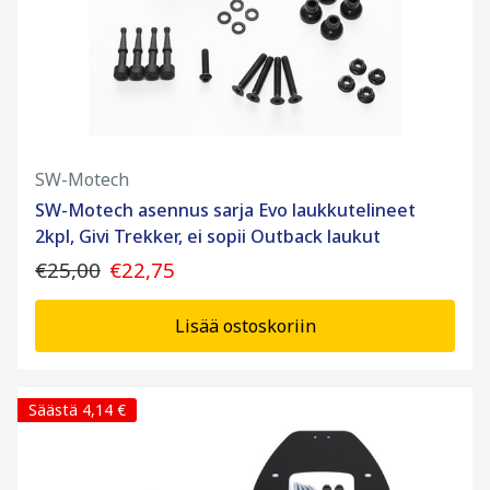
SW-Motech
SW-Motech asennus sarja Evo laukkutelineet
2kpl, Givi Trekker, ei sopii Outback laukut
€25,00
€22,75
Lisää ostoskoriin
Säästä 4,14 €