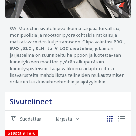
SW-Motechin sivutelinevalikoima tarjoaa turvallisia,
monipuolisia ja moottoripyöräkohtaisia ratkaisuja
matkatavaroiden kuljettamiseen. Olipa valintasi
PRO-,
EVO-, SLC-, SLH- tai V-LOC‑sivuteline
, jokainen
järjestelmä on suunniteltu helppoon ja luotettavaan
kiinnitykseen moottoripyörän alkuperäisiin
kiinnityspisteisiin. Laaja valikoima adaptereita ja
lisävarusteita mahdollistaa telineiden mukauttamisen
erilaisiin laukkuvaihtoehtoihin ja ajotyyleihin.
Sivutelineet
Suodattaa
Järjestä
Säästä 9,18 €