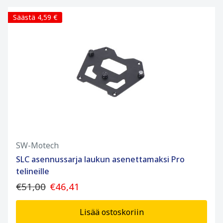
Säästä 4,59 €
SW-Motech
SLC asennussarja laukun asenettamaksi Pro
telineille
€51,00
€46,41
Lisää ostoskoriin