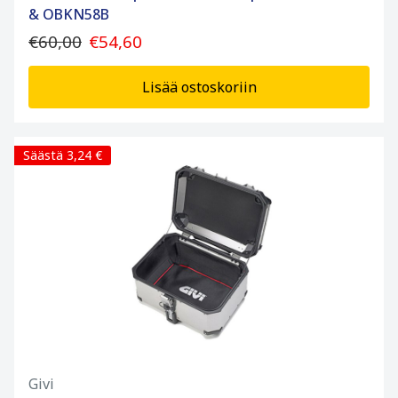
& OBKN58B
€60,00
€54,60
Lisää ostoskoriin
Säästä 3,24 €
Givi