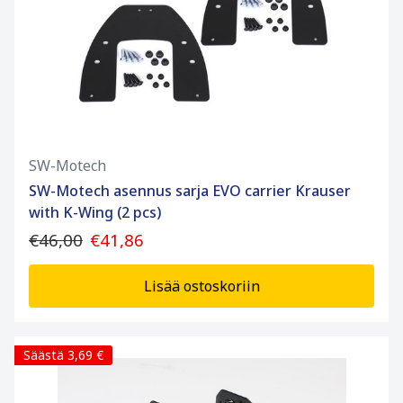
SW-Motech
SW-Motech asennus sarja EVO carrier Krauser
with K-Wing (2 pcs)
€46,00
€41,86
Lisää ostoskoriin
Säästä 3,69 €