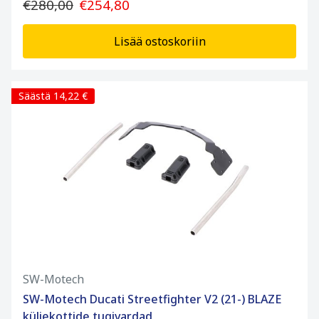
€280,00
€254,80
Lisää ostoskoriin
Säästä 14,22 €
SW-Motech
SW-Motech Ducati Streetfighter V2 (21-) BLAZE
küljekottide tugivardad