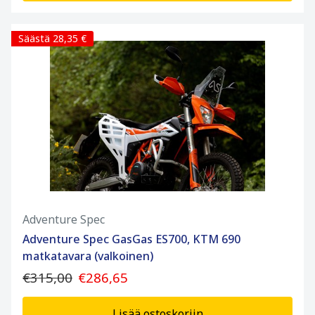
Säästä 28,35 €
Adventure Spec
Adventure Spec GasGas ES700, KTM 690
matkatavara (valkoinen)
€315,00
€286,65
Lisää ostoskoriin