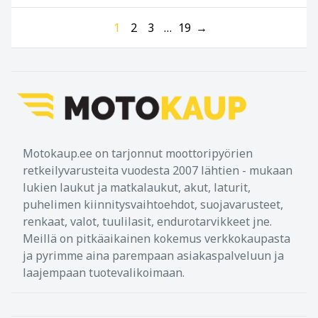
1
2
3
…
19
→
Motokaup.ee on tarjonnut moottoripyörien
retkeilyvarusteita vuodesta 2007 lähtien - mukaan
lukien laukut ja matkalaukut, akut, laturit,
puhelimen kiinnitysvaihtoehdot, suojavarusteet,
renkaat, valot, tuulilasit, endurotarvikkeet jne.
Meillä on pitkäaikainen kokemus verkkokaupasta
ja pyrimme aina parempaan asiakaspalveluun ja
laajempaan tuotevalikoimaan.