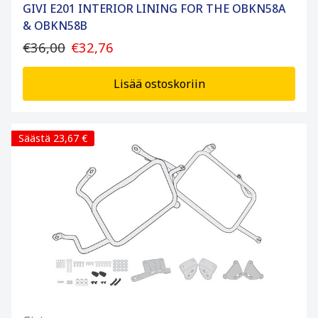
GIVI E201 INTERIOR LINING FOR THE OBKN58A
& OBKN58B
€36,00
€32,76
Lisää ostoskoriin
Säästä 23,67 €