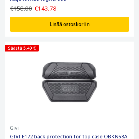
€158,00
€143,78
Lisää ostoskoriin
Säästä 5,40 €
Givi
GIVI E172 back protection for top case OBKN58A