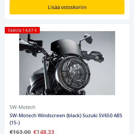
Lisää ostoskoriin
Säästä 14,67 €
SW-Motech
SW-Motech Windscreen (black) Suzuki SV650 ABS
(15-)
€163,00
€148,33