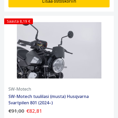
Lisää ostoskoriin
Säästä 8,19 €
SW-Motech
SW-Motech tuulilasi (musta) Husqvarna
Svartpilen 801 (2024–)
€91,00
€82,81