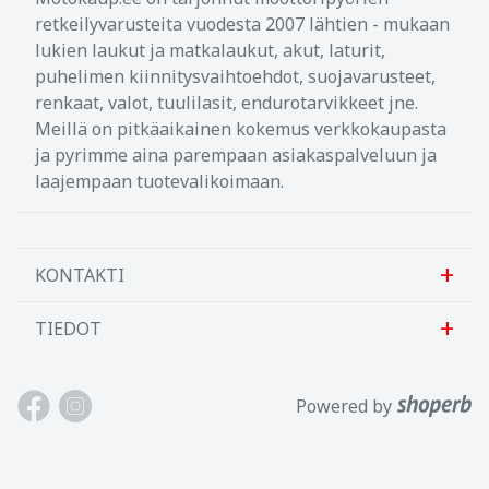
retkeilyvarusteita vuodesta 2007 lähtien - mukaan
lukien laukut ja matkalaukut, akut, laturit,
puhelimen kiinnitysvaihtoehdot, suojavarusteet,
renkaat, valot, tuulilasit, endurotarvikkeet jne.
Meillä on pitkäaikainen kokemus verkkokaupasta
ja pyrimme aina parempaan asiakaspalveluun ja
laajempaan tuotevalikoimaan.
KONTAKTI
TIEDOT
Sanlab OÜ
Allika tee 7, Peetri, Rae vald
Meistä
Powered by
Harjumaa, 75312, Viro
Ota meihin yhteyttä
Avoinna: Maan.-perj. 9-17
Asiakastuki
Puh: +372 621 2625