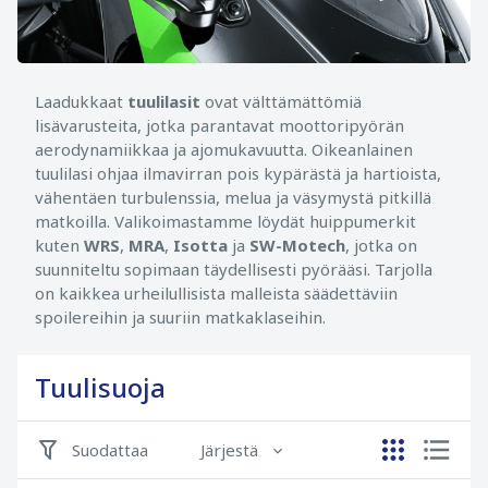
Laadukkaat
tuulilasit
ovat välttämättömiä
lisävarusteita, jotka parantavat moottoripyörän
aerodynamiikkaa ja ajomukavuutta. Oikeanlainen
tuulilasi ohjaa ilmavirran pois kypärästä ja hartioista,
vähentäen turbulenssia, melua ja väsymystä pitkillä
matkoilla. Valikoimastamme löydät huippumerkit
kuten
WRS
,
MRA
,
Isotta
ja
SW-Motech
, jotka on
suunniteltu sopimaan täydellisesti pyörääsi. Tarjolla
on kaikkea urheilullisista malleista säädettäviin
spoilereihin ja suuriin matkaklaseihin.
Tuulisuoja
Suodattaa
Järjestä