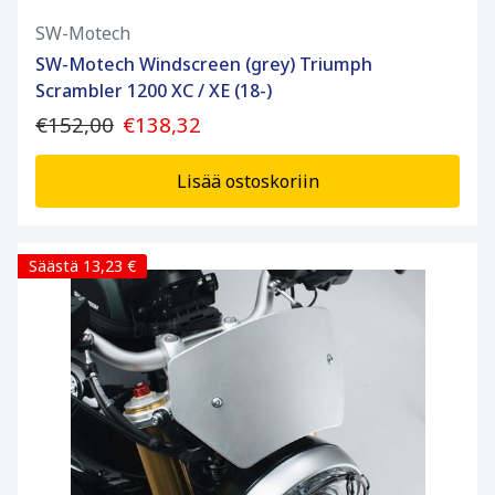
SW-Motech
SW-Motech Windscreen (grey) Triumph
Scrambler 1200 XC / XE (18-)
€152,00
€138,32
Lisää ostoskoriin
Säästä 13,23 €