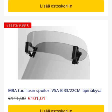
Lisää ostoskoriin
Säästä 9,99 €
MRA tuulilasin spoileri VSA-B 33/22CM läpinäkyvä
€111,00
€101,01
Lisää ostoskoriin