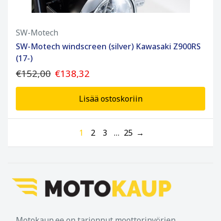
SW-Motech
SW-Motech windscreen (silver) Kawasaki Z900RS
(17-)
€152,00
€138,32
Lisää ostoskoriin
1
2
3
…
25
→
Motokaup.ee on tarjonnut moottoripyörien