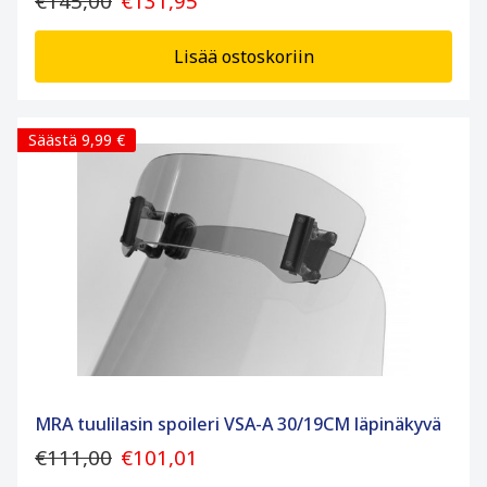
€145,00
€131,95
Lisää ostoskoriin
Säästä 9,99 €
MRA tuulilasin spoileri VSA-A 30/19CM läpinäkyvä
€111,00
€101,01