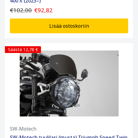
400 X (2023–)
€102,00
€92,82
Lisää ostoskoriin
Säästä 12,78 €
SW-Motech
SW-Motech tuulilasi (musta) Triumph Speed Twin