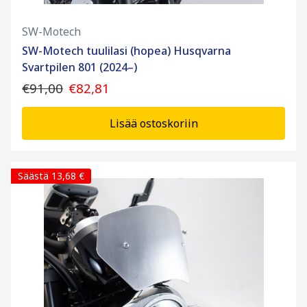
SW-Motech
SW-Motech tuulilasi (hopea) Husqvarna
Svartpilen 801 (2024–)
€91,00
€82,81
Lisää ostoskoriin
Säästä 13,68 €