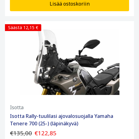
Lisää ostoskoriin
Säästä 12,15 €
Isotta
Isotta Rally-tuulilasi ajovalosuojalla Yamaha
Tenere 700 (25-) (läpinäkyvä)
€135,00
€122,85