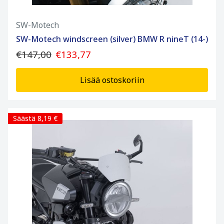
SW-Motech
SW-Motech windscreen (silver) BMW R nineT (14-)
€147,00
€133,77
Lisää ostoskoriin
Säästä 8,19 €