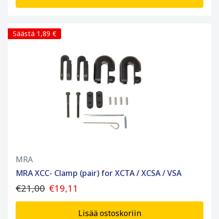
Säästä 1,89 €
MRA
MRA XCC- Clamp (pair) for XCTA / XCSA / VSA
€21,00
€19,11
Lisää ostoskoriin