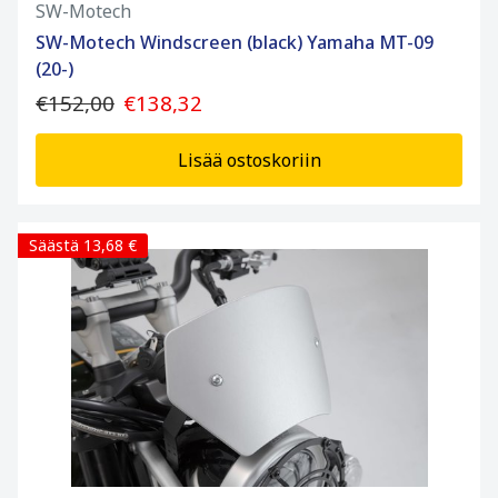
SW-Motech
SW-Motech Windscreen (black) Yamaha MT-09
(20-)
€152,00
€138,32
Lisää ostoskoriin
Säästä 13,68 €