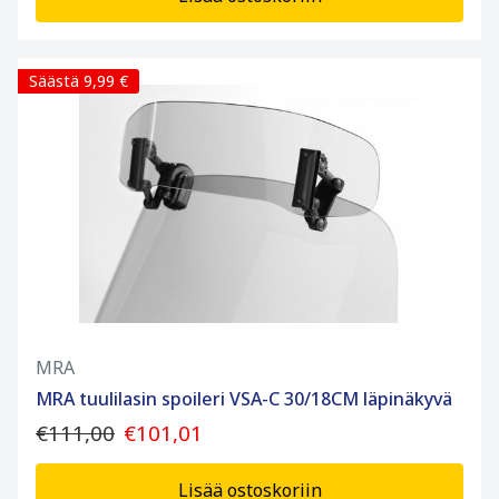
Säästä 9,99 €
MRA
MRA tuulilasin spoileri VSA-C 30/18CM läpinäkyvä
€111,00
€101,01
Lisää ostoskoriin