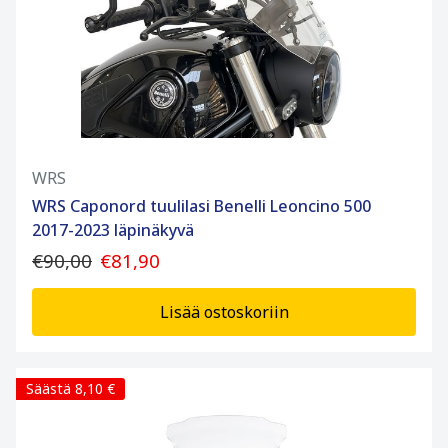
WRS
WRS Caponord tuulilasi Benelli Leoncino 500
2017-2023 läpinäkyvä
€90,00
€81,90
Lisää ostoskoriin
Säästä 8,10 €