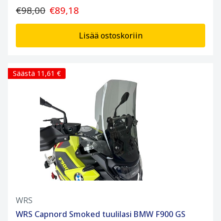
€98,00
€89,18
Lisää ostoskoriin
Säästä 11,61 €
WRS
WRS Capnord Smoked tuulilasi BMW F900 GS