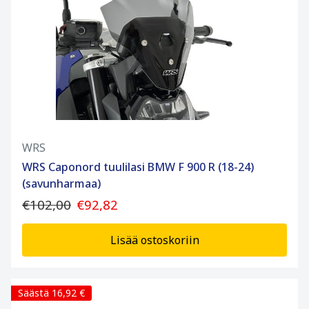
WRS
WRS Caponord tuulilasi BMW F 900 R (18-24)
(savunharmaa)
€102,00
€92,82
Lisää ostoskoriin
Säästä 16,92 €