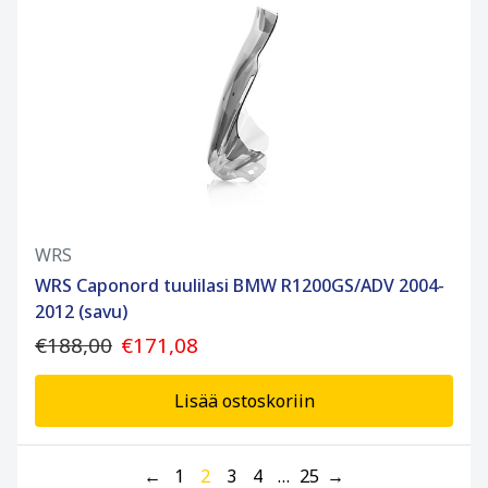
WRS
WRS Caponord tuulilasi BMW R1200GS/ADV 2004-
2012 (savu)
€188,00
€171,08
Lisää ostoskoriin
←
1
2
3
4
…
25
→