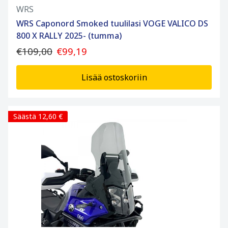
WRS
WRS Caponord Smoked tuulilasi VOGE VALICO DS
800 X RALLY 2025- (tumma)
€109,00
€99,19
Lisää ostoskoriin
Säästä 12,60 €