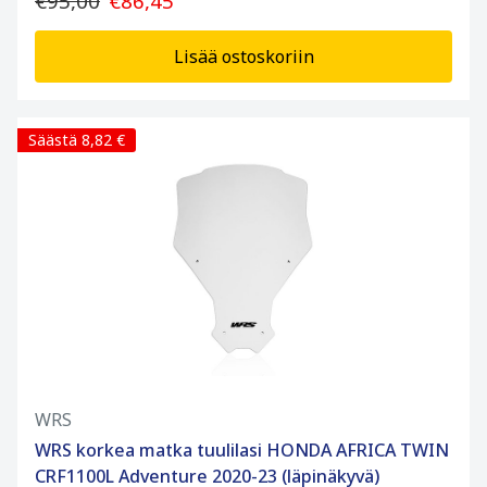
€95,00
€86,45
Lisää ostoskoriin
Säästä 8,82 €
WRS
WRS korkea matka tuulilasi HONDA AFRICA TWIN
CRF1100L Adventure 2020-23 (läpinäkyvä)