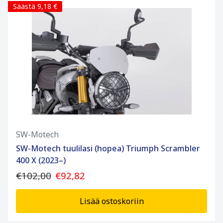
Säästä 9,18 €
SW-Motech
SW-Motech tuulilasi (hopea) Triumph Scrambler
400 X (2023–)
€102,00
€92,82
Lisää ostoskoriin