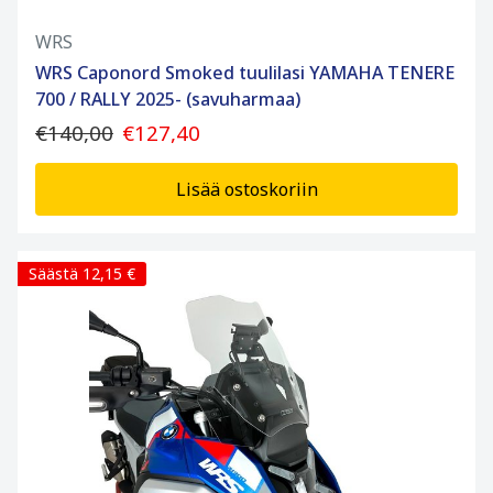
WRS
WRS Caponord Smoked tuulilasi YAMAHA TENERE
700 / RALLY 2025- (savuharmaa)
€140,00
€127,40
Lisää ostoskoriin
Säästä 12,15 €