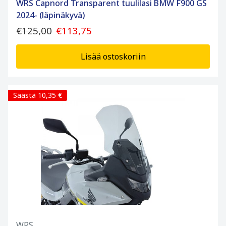
WRS Capnord Transparent tuulilasi BMW F900 GS
2024- (läpinäkyvä)
€125,00
€113,75
Lisää ostoskoriin
Säästä 10,35 €
WRS