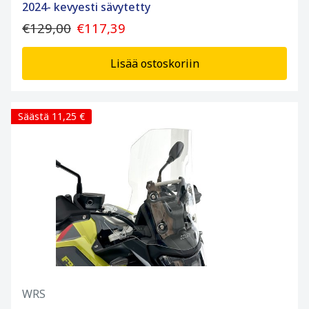
2024- kevyesti sävytetty
€129,00
€117,39
Lisää ostoskoriin
Säästä 11,25 €
WRS