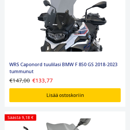
WRS Caponord tuulilasi BMW F 850 GS 2018-2023
tummunut
€147,00
€133,77
Lisää ostoskoriin
Säästä 9,18 €