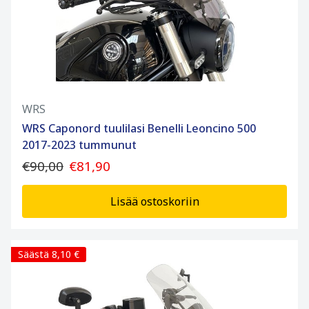
WRS
WRS Caponord tuulilasi Benelli Leoncino 500
2017-2023 tummunut
€90,00
€81,90
Lisää ostoskoriin
Säästä 8,10 €