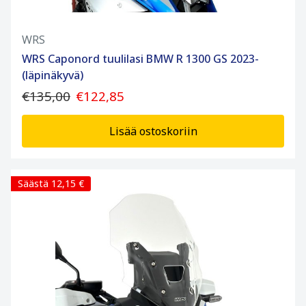
WRS
WRS Caponord tuulilasi BMW R 1300 GS 2023-
(läpinäkyvä)
€135,00
€122,85
Lisää ostoskoriin
Säästä 12,15 €