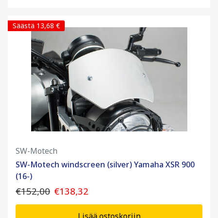
Säästä 13,68 €
SW-Motech
SW-Motech windscreen (silver) Yamaha XSR 900
(16-)
€152,00
€138,32
Lisää ostoskoriin