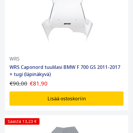
WRS
WRS Caponord tuulilasi BMW F 700 GS 2011-2017
+ tugi (läpinäkyvä)
€90,00
€81,90
Lisää ostoskoriin
Säästä 13,23 €