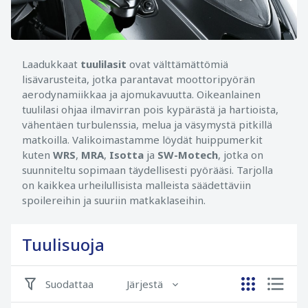
Laadukkaat
tuulilasit
ovat välttämättömiä
lisävarusteita, jotka parantavat moottoripyörän
aerodynamiikkaa ja ajomukavuutta. Oikeanlainen
tuulilasi ohjaa ilmavirran pois kypärästä ja hartioista,
vähentäen turbulenssia, melua ja väsymystä pitkillä
matkoilla. Valikoimastamme löydät huippumerkit
kuten
WRS
,
MRA
,
Isotta
ja
SW-Motech
, jotka on
suunniteltu sopimaan täydellisesti pyörääsi. Tarjolla
on kaikkea urheilullisista malleista säädettäviin
spoilereihin ja suuriin matkaklaseihin.
Tuulisuoja
Suodattaa
Järjestä