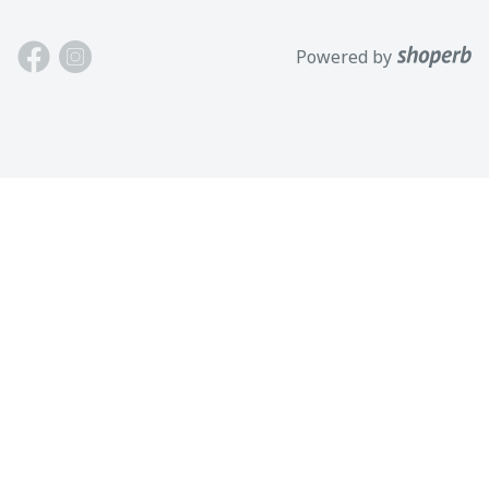
Allika tee 7, Peetri, Rae vald
Meistä
Powered by
Harjumaa, 75312, Viro
Ota meihin yhteyttä
Avoinna: Maan.-perj. 9-17
Asiakastuki
Puh: +372 621 2625
Käyttöehdot
Sähköposti: info@motokaup.ee
Blogi
Tuotemerkkimme
Henkilötietojen käsittely