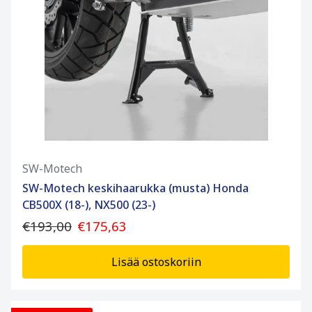
SW-Motech
SW-Motech keskihaarukka (musta) Honda
CB500X (18-), NX500 (23-)
€193,00
€175,63
Lisää ostoskoriin