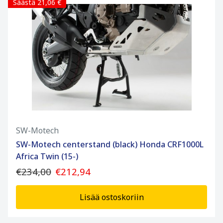
Säästä 21,06 €
SW-Motech
SW-Motech centerstand (black) Honda CRF1000L
Africa Twin (15-)
€234,00
€212,94
Lisää ostoskoriin