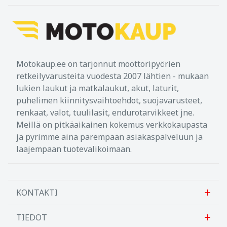
Motokaup.ee on tarjonnut moottoripyörien
retkeilyvarusteita vuodesta 2007 lähtien - mukaan
lukien laukut ja matkalaukut, akut, laturit,
puhelimen kiinnitysvaihtoehdot, suojavarusteet,
renkaat, valot, tuulilasit, endurotarvikkeet jne.
Meillä on pitkäaikainen kokemus verkkokaupasta
ja pyrimme aina parempaan asiakaspalveluun ja
laajempaan tuotevalikoimaan.
KONTAKTI
TIEDOT
Sanlab OÜ