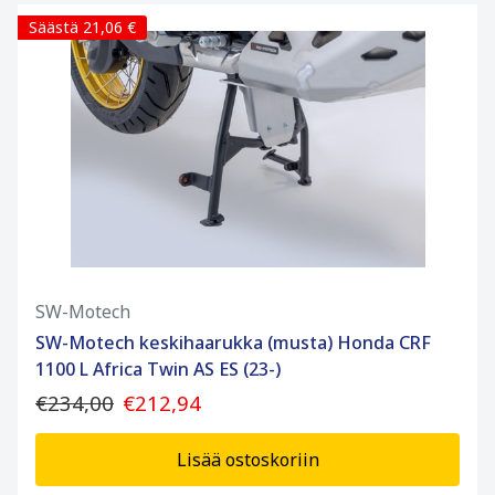
Säästä 21,06 €
SW-Motech
SW-Motech keskihaarukka (musta) Honda CRF
1100 L Africa Twin AS ES (23-)
€234,00
€212,94
Lisää ostoskoriin