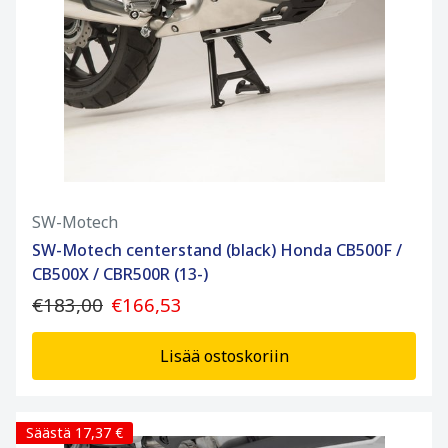
SW-Motech
SW-Motech centerstand (black) Honda CB500F /
CB500X / CBR500R (13-)
€183,00
€166,53
Lisää ostoskoriin
Säästä 17,37 €