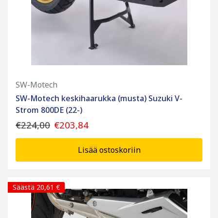
SW-Motech
SW-Motech keskihaarukka (musta) Suzuki V-
Strom 800DE (22-)
€224,00
€203,84
Lisää ostoskoriin
Säästä 20,61 €