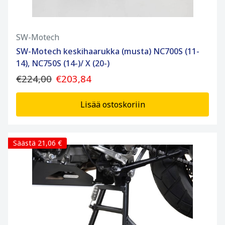
SW-Motech
SW-Motech keskihaarukka (musta) NC700S (11-
14), NC750S (14-)/ X (20-)
€224,00
€203,84
Lisää ostoskoriin
Säästä 21,06 €