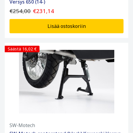
Versys 650 (14-)
€254,00
€231,14
Lisää ostoskoriin
Säästä 16,02 €
SW-Motech