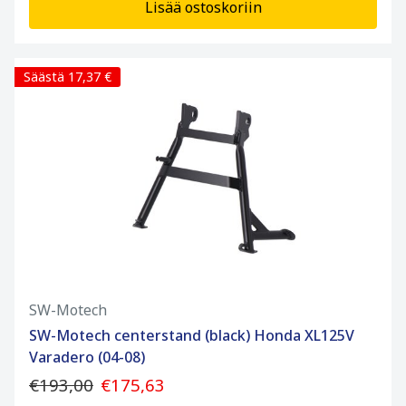
Lisää ostoskoriin
Säästä 17,37 €
SW-Motech
SW-Motech centerstand (black) Honda XL125V
Varadero (04-08)
€193,00
€175,63