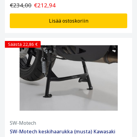
€234,00
€212,94
Lisää ostoskoriin
Säästä 22,86 €
SW-Motech
SW-Motech keskihaarukka (musta) Kawasaki