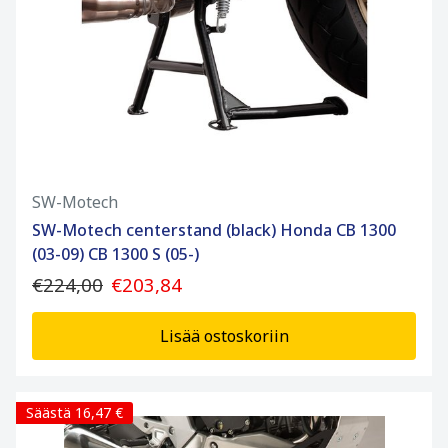
SW-Motech
SW-Motech centerstand (black) Honda CB 1300
(03-09) CB 1300 S (05-)
€224,00
€203,84
Lisää ostoskoriin
Säästä 16,47 €