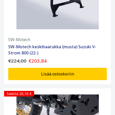
SW-Motech
SW-Motech keskihaarukka (musta) Suzuki V-
Strom 800 (22-)
€224,00
€203,84
Lisää ostoskoriin
Säästä 20,16 €