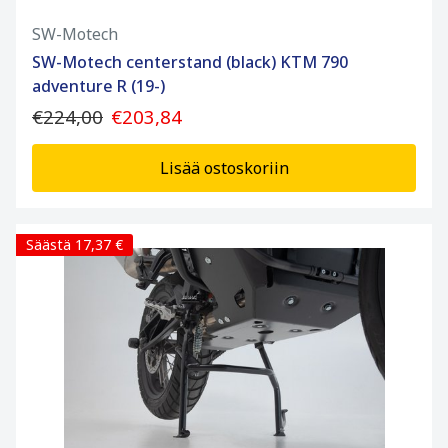
SW-Motech
SW-Motech centerstand (black) KTM 790
adventure R (19-)
€224,00
€203,84
Lisää ostoskoriin
Säästä 17,37 €