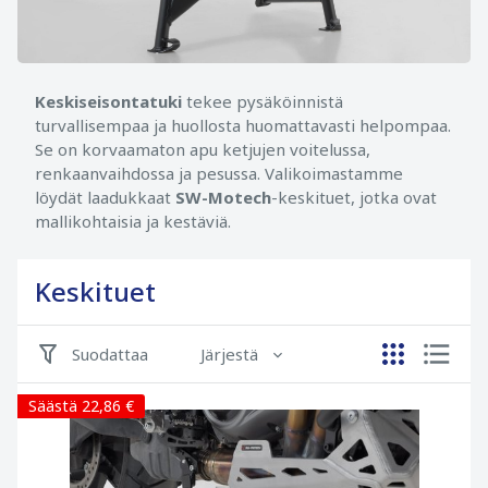
Keskiseisontatuki
tekee pysäköinnistä
turvallisempaa ja huollosta huomattavasti helpompaa.
Se on korvaamaton apu ketjujen voitelussa,
renkaanvaihdossa ja pesussa. Valikoimastamme
löydät laadukkaat
SW-Motech
-keskituet, jotka ovat
mallikohtaisia ja kestäviä.
Keskituet
Suodattaa
Järjestä
Säästä 22,86 €