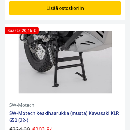
Lisää ostoskoriin
Säästä 20,16 €
SW-Motech
SW-Motech keskihaarukka (musta) Kawasaki KLR
650 (22-)
€224,00
€203,84