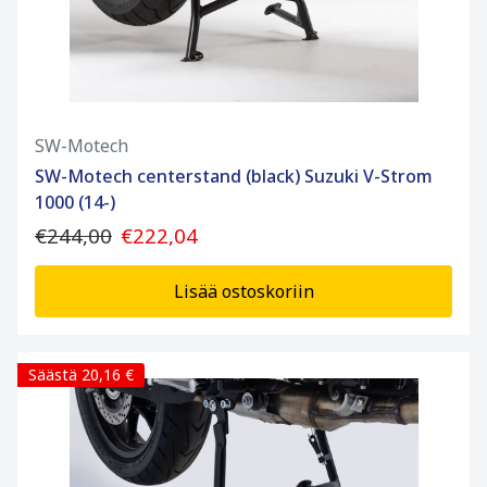
SW-Motech
SW-Motech centerstand (black) Suzuki V-Strom
1000 (14-)
€244,00
€222,04
Lisää ostoskoriin
Säästä 20,16 €