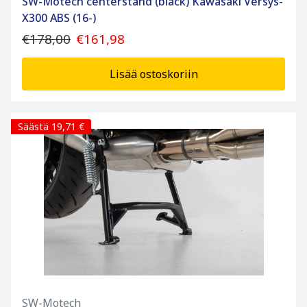
SW-Motech centerstand (black) Kawasaki Versys-
X300 ABS (16-)
€178,00
€161,98
Lisää ostoskoriin
Säästä 19,71 €
SW-Motech