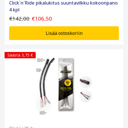
Click´n´Ride pikalukitus suuntavilkku kokoonpano
4 kpl
€142,00
€106,50
Lisää ostoskoriin
Säästä 3,75 €