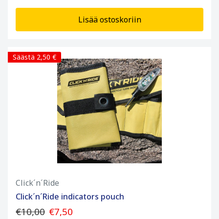
Lisää ostoskoriin
Säästä 2,50 €
Click´n´Ride
Click´n´Ride indicators pouch
€10,00
€7,50