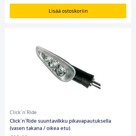
Lisää ostoskoriin
Click´n´Ride
Click´n´Ride suuntavilkku pikavapautuksella
(vasen takana / oikea etu)