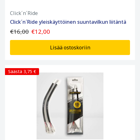
Click´n´Ride
Click´n´Ride yleiskäyttöinen suuntavilkun liitäntä
€16,00
€12,00
Lisää ostoskoriin
Säästä 3,75 €