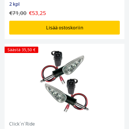
2 kpl
€71,00
€53,25
Lisää ostoskoriin
Säästä 35,50 €
Click´n´Ride