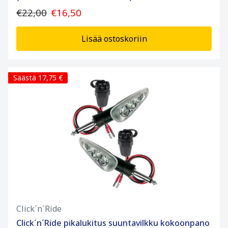
€22,00
€16,50
Lisää ostoskoriin
Säästä 17,75 €
Click´n´Ride
Click´n´Ride pikalukitus suuntavilkku kokoonpano