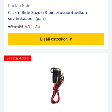
Click´n´Ride
Click´n´Ride Suzuki 3-pin etusuuntavilkun
sovitinkaapeli (pari)
€15,00
€11,25
Lisää ostoskoriin
Säästä 4,00 €