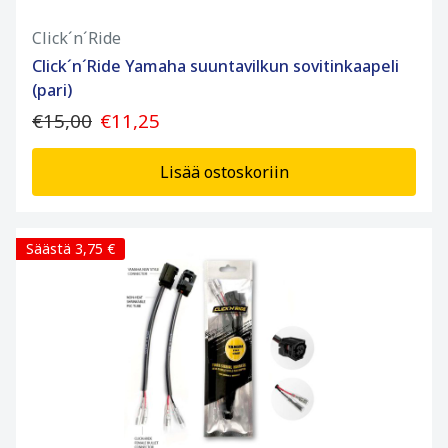
Click´n´Ride
Click´n´Ride Yamaha suuntavilkun sovitinkaapeli
(pari)
€15,00
€11,25
Lisää ostoskoriin
Säästä 3,75 €