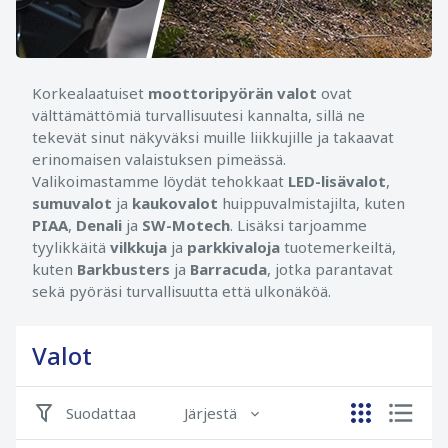
Korkealaatuiset
moottoripyörän valot
ovat
välttämättömiä turvallisuutesi kannalta, sillä ne
tekevät sinut näkyväksi muille liikkujille ja takaavat
erinomaisen valaistuksen pimeässä.
Valikoimastamme löydät tehokkaat
LED-lisävalot
,
sumuvalot
ja
kaukovalot
huippuvalmistajilta, kuten
PIAA
,
Denali
ja
SW-Motech
. Lisäksi tarjoamme
tyylikkäitä
vilkkuja
ja
parkkivaloja
tuotemerkeiltä,
kuten
Barkbusters
ja
Barracuda
, jotka parantavat
sekä pyöräsi turvallisuutta että ulkonäköä.
Valot
Suodattaa
Järjestä