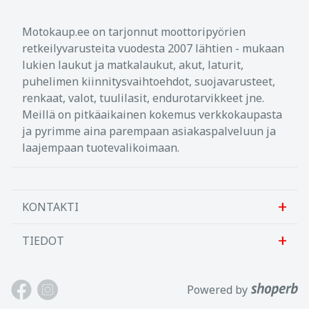
Motokaup.ee on tarjonnut moottoripyörien
retkeilyvarusteita vuodesta 2007 lähtien - mukaan
lukien laukut ja matkalaukut, akut, laturit,
puhelimen kiinnitysvaihtoehdot, suojavarusteet,
renkaat, valot, tuulilasit, endurotarvikkeet jne.
Meillä on pitkäaikainen kokemus verkkokaupasta
ja pyrimme aina parempaan asiakaspalveluun ja
laajempaan tuotevalikoimaan.
KONTAKTI
TIEDOT
Sanlab OÜ
Allika tee 7, Peetri, Rae vald
Meistä
Powered by
Harjumaa, 75312, Viro
Ota meihin yhteyttä