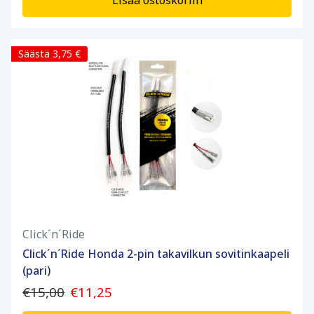
Lisää ostoskoriin
Säästä 3,75 €
Click´n´Ride
Click´n´Ride Honda 2-pin takavilkun sovitinkaapeli
(pari)
€15,00
€11,25