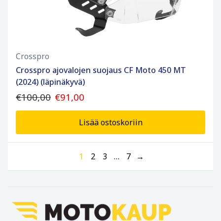
Crosspro
Crosspro ajovalojen suojaus CF Moto 450 MT
(2024) (läpinäkyvä)
€100,00
€91,00
Lisää ostoskoriin
1
2
3
…
7
→