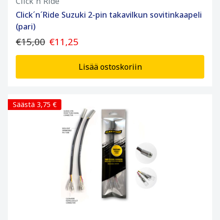
Click´n´Ride
Click´n´Ride Suzuki 2-pin takavilkun sovitinkaapeli
(pari)
€15,00
€11,25
Lisää ostoskoriin
Säästä 3,75 €