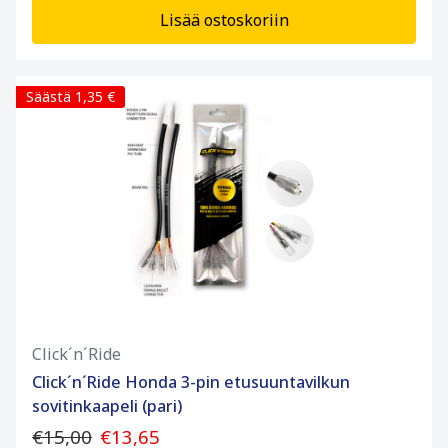
Lisää ostoskoriin
Säästä 1,35 €
Click´n´Ride
Click´n´Ride Honda 3-pin etusuuntavilkun
sovitinkaapeli (pari)
€15,00
€13,65