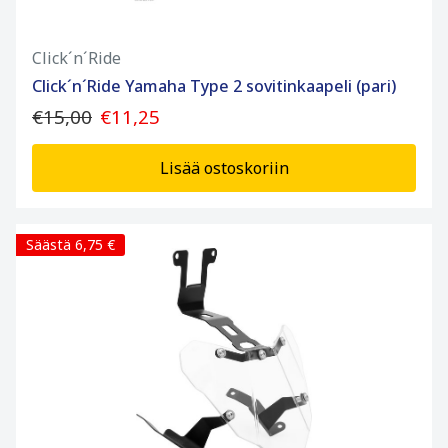
Click´n´Ride
Click´n´Ride Yamaha Type 2 sovitinkaapeli (pari)
€15,00
€11,25
Lisää ostoskoriin
Säästä 6,75 €