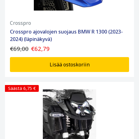
Crosspro
Crosspro ajovalojen suojaus BMW R 1300 (2023-
2024) (läpinäkyvä)
€69,00
€62,79
Lisää ostoskoriin
Säästä 6,75 €