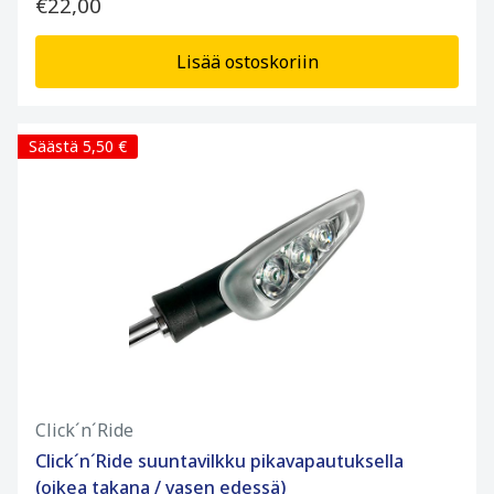
€22,00
Lisää ostoskoriin
Säästä 5,50 €
Click´n´Ride
Click´n´Ride suuntavilkku pikavapautuksella
(oikea takana / vasen edessä)