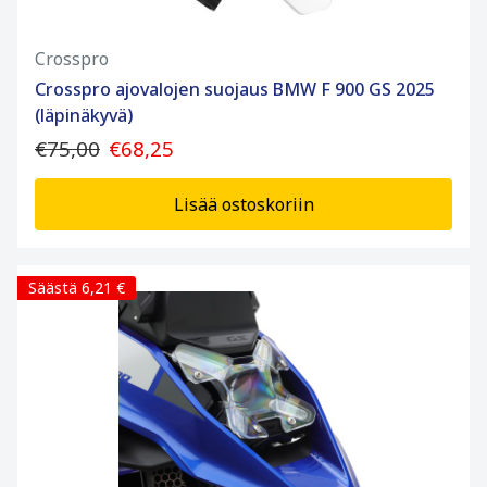
Crosspro
Crosspro ajovalojen suojaus BMW F 900 GS 2025
(läpinäkyvä)
€75,00
€68,25
Lisää ostoskoriin
Säästä 6,21 €