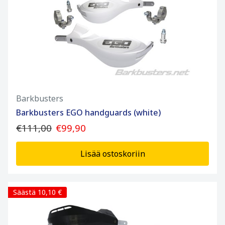
Barkbusters
Barkbusters EGO handguards (white)
€111,00
€99,90
Lisää ostoskoriin
Säästä 10,10 €