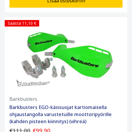
Lisää ostoskoriin
Säästä 11,10 €
Barkbusters
Barkbusters EGO-käsisuojat kartiomaisella
ohjaustangolla varustetuille moottoripyörille
(kahden pisteen kiinnitys) (vihreä)
€111,00
€99,90