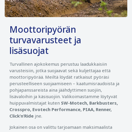
Moottoripyörän
turvavarusteet ja
lisäsuojat
Turvallinen ajokokemus perustuu laadukkaisiin
varusteisiin, jotka suojaavat sekä kuljettajaa että
moottoripyörää. Meiltä löydät ratkaisut pyöräsi
perusteelliseen suojaamiseen – kaatumisraudoista ja
pohjapanssareista aina jäähdyttimen suojiin,
lisävaloihin ja käsisuojiin. Valikoimastamme löytyvät
huippuvalmistajat kuten
SW-Motech, Barkbusters,
Crosspro, Evotech Performance, PIAA, Renner,
Click’n’Ride
jne.
Jokainen osa on valittu tarjoamaan maksimaalista