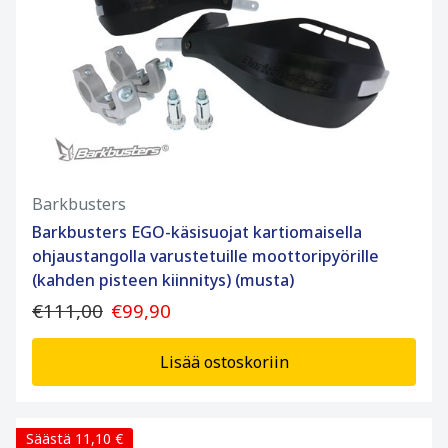
Barkbusters
Barkbusters EGO-käsisuojat kartiomaisella
ohjaustangolla varustetuille moottoripyörille
(kahden pisteen kiinnitys) (musta)
€111,00
€99,90
Lisää ostoskoriin
Säästä 11,10 €