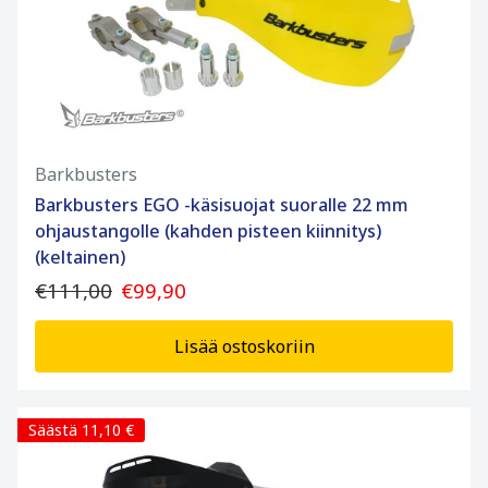
Barkbusters
Barkbusters EGO -käsisuojat suoralle 22 mm
ohjaustangolle (kahden pisteen kiinnitys)
(keltainen)
€111,00
€99,90
Lisää ostoskoriin
Säästä 11,10 €