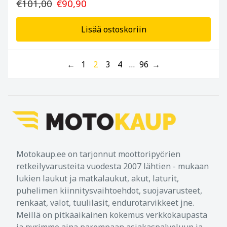
€101,00
€90,90
Lisää ostoskoriin
←
1
2
3
4
…
96
→
Motokaup.ee on tarjonnut moottoripyörien
retkeilyvarusteita vuodesta 2007 lähtien - mukaan
lukien laukut ja matkalaukut, akut, laturit,
puhelimen kiinnitysvaihtoehdot, suojavarusteet,
renkaat, valot, tuulilasit, endurotarvikkeet jne.
Meillä on pitkäaikainen kokemus verkkokaupasta