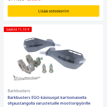
Lisää ostoskoriin
Säästä 11,10 €
Barkbusters
Barkbusters EGO-käsisuojat kartiomaisella
ohjaustangolla varustetuille moottoripyörille