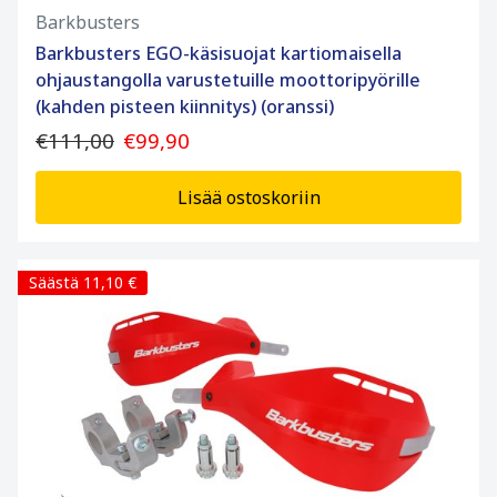
Barkbusters
Barkbusters EGO-käsisuojat kartiomaisella
ohjaustangolla varustetuille moottoripyörille
(kahden pisteen kiinnitys) (oranssi)
€111,00
€99,90
Lisää ostoskoriin
Säästä 11,10 €