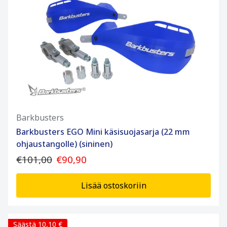
Barkbusters
Barkbusters EGO Mini käsisuojasarja (22 mm
ohjaustangolle) (sininen)
€101,00
€90,90
Lisää ostoskoriin
Säästä 10,10 €