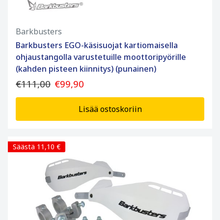
Barkbusters
Barkbusters EGO-käsisuojat kartiomaisella
ohjaustangolla varustetuille moottoripyörille
(kahden pisteen kiinnitys) (punainen)
€111,00
€99,90
Lisää ostoskoriin
Säästä 11,10 €