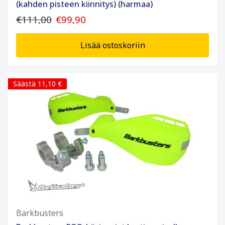
(kahden pisteen kiinnitys) (harmaa)
€111,00
€99,90
Lisää ostoskoriin
Säästä 11,10 €
Barkbusters