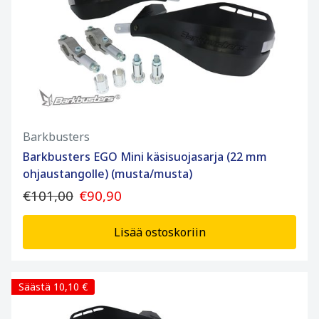
Barkbusters
Barkbusters EGO Mini käsisuojasarja (22 mm
ohjaustangolle) (musta/musta)
€101,00
€90,90
Lisää ostoskoriin
Säästä 10,10 €