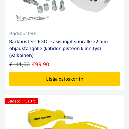
Barkbusters
Barkbusters EGO -käsisuojat suoralle 22 mm
ohjaustangolle (kahden pisteen kiinnitys)
(valkoinen)
€111,00
€99,90
Lisää ostoskoriin
Säästä 11,10 €