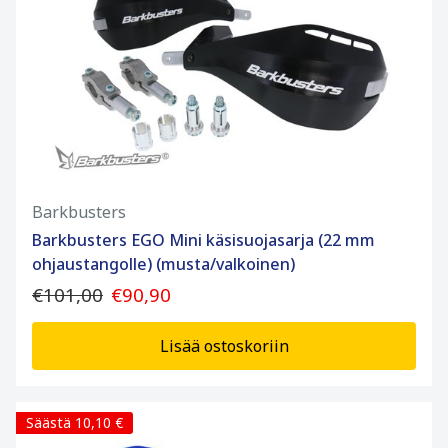
Barkbusters
Barkbusters EGO Mini käsisuojasarja (22 mm
ohjaustangolle) (musta/valkoinen)
€101,00
€90,90
Lisää ostoskoriin
Säästä 10,10 €