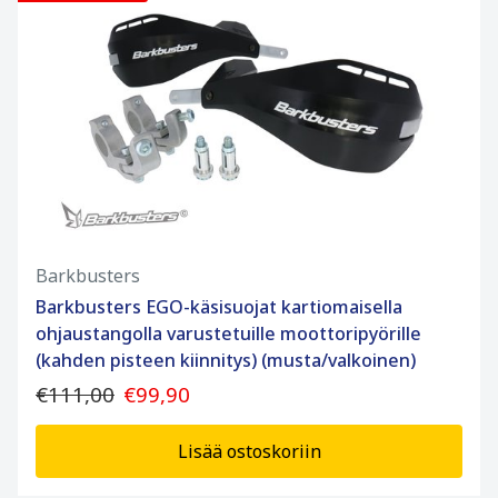
Barkbusters
Barkbusters EGO-käsisuojat kartiomaisella
ohjaustangolla varustetuille moottoripyörille
(kahden pisteen kiinnitys) (musta/valkoinen)
€111,00
€99,90
Lisää ostoskoriin