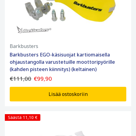
Barkbusters
Barkbusters EGO-käsisuojat kartiomaisella
ohjaustangolla varustetuille moottoripyörille
(kahden pisteen kiinnitys) (keltainen)
€111,00
€99,90
Lisää ostoskoriin
Säästä 11,10 €