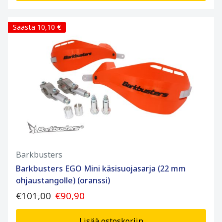
Säästä 10,10 €
Barkbusters
Barkbusters EGO Mini käsisuojasarja (22 mm
ohjaustangolle) (oranssi)
€101,00
€90,90
Lisää ostoskoriin