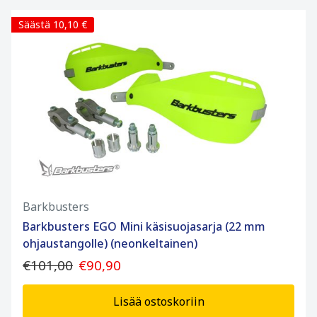
Säästä 10,10 €
Barkbusters
Barkbusters EGO Mini käsisuojasarja (22 mm
ohjaustangolle) (neonkeltainen)
€101,00
€90,90
Lisää ostoskoriin