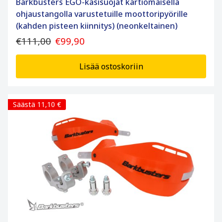
Barkbusters EGO-käsisuojat kartiomaisella
ohjaustangolla varustetuille moottoripyörille
(kahden pisteen kiinnitys) (neonkeltainen)
€111,00
€99,90
Lisää ostoskoriin
Säästä 11,10 €