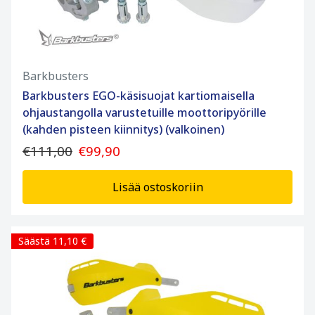
Barkbusters
Barkbusters EGO-käsisuojat kartiomaisella
ohjaustangolla varustetuille moottoripyörille
(kahden pisteen kiinnitys) (valkoinen)
€111,00
€99,90
Lisää ostoskoriin
Säästä 11,10 €