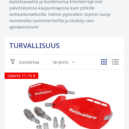
luotettavuutta ja huolettomia kilometrejä niin
päivittäisessä kaupunkiajossa kuin pitkillä
seikkailumatkoilla. Valitse pyörällesi sopivin suoja
tunnetuilta tuotemerkeiltä ja keskity vain
ajonautintoon!
TURVALLISUUS
Suodattaa
Järjestä
Säästä 11,10 €