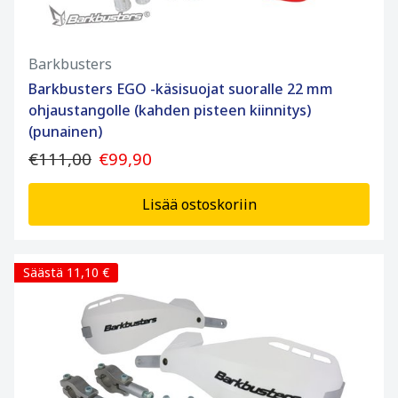
Barkbusters
Barkbusters EGO -käsisuojat suoralle 22 mm
ohjaustangolle (kahden pisteen kiinnitys)
(punainen)
€111,00
€99,90
Lisää ostoskoriin
Säästä 11,10 €