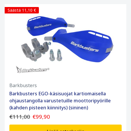
Säästä 11,10 €
Barkbusters
Barkbusters EGO-käsisuojat kartiomaisella
ohjaustangolla varustetuille moottoripyörille
(kahden pisteen kiinnitys) (sininen)
€111,00
€99,90