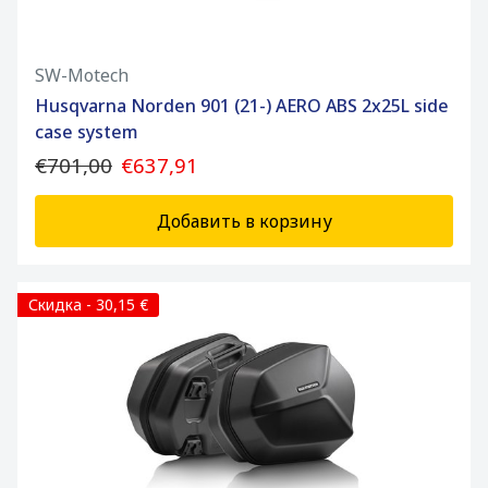
SW-Motech
Husqvarna Norden 901 (21-) AERO ABS 2x25L side
case system
€701,00
€637,91
Добавить в корзину
Скидка - 30,15 €