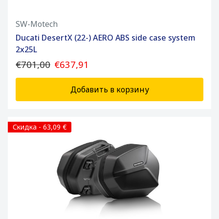
SW-Motech
Ducati DesertX (22-) AERO ABS side case system
2x25L
€701,00
€637,91
Добавить в корзину
Скидка - 63,09 €