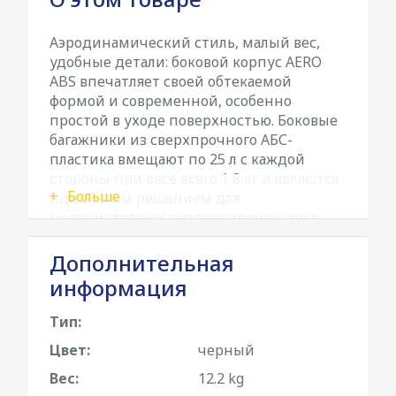
Аэродинамический стиль, малый вес,
удобные детали: боковой корпус AERO
ABS впечатляет своей обтекаемой
формой и современной, особенно
простой в уходе поверхностью. Боковые
багажники из сверхпрочного АБС-
пластика вмещают по 25 л с каждой
стороны при весе всего 1,8 кг и являются
Больше
идеальным решением для
мотоциклетных путешественников в
сочетании со съемными боковыми
багажниками PRO или EVO. АБС-пластик
Дополнительная
сочетает в себе легкий вес и
информация
дополнительную прочность. Кроме того,
материал отличается своей жесткостью,
Тип:
высокой ударопрочностью,
Цвет:
черный
устойчивостью к атмосферным
воздействиям и ультрафиолетовому
Вес:
12.2 kg
излучению, и мы используем его уже