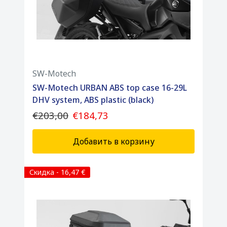
Размер: 52 х 22 х 39 см, Объем: 25 л, цвет:
черный.
В комплект поставки входят: 2 боковых
кофра AERO ABS, 2 водонепроницаемых
внутренних сумки, 2 замка для
мотоциклетного багажа.
SW-Motech
SW-Motech URBAN ABS top case 16-29L
DHV system, ABS plastic (black)
€203,00
€184,73
Добавить в корзину
Скидка - 16,47 €