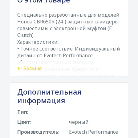
Специально разработанные для моделей
Honda CBR650R (24-) защитные слайдеры
совместимы с электронной муфтой (E-
Clutch).
Характеристики:
• Точное соответствие: Индивидуальный
дизайн от Evotech Performance
обеспечивает точную посадку.
Больше
• Легкость установки: Крепятся к
существующим точкам крепления без
необходимости модификации
мотоцикла.
Дополнительная
• Прочный материал: Изготовлены из
информация
полимера диаметром 60 мм с
алюминиевым сердечником.
Тип:
• Защита: Защитные слайдеры
Цвет:
черный
выступают за пределы двигателя,
защищая мотоцикл от возможных
Производитель:
Evotech Performance
повреждений.