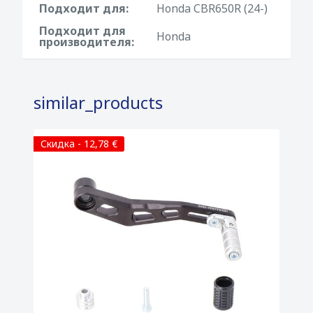
Подходит для:
Honda CBR650R (24-)
• Комплектация: Все необходимые
крепежные элементы и подробная
Подходит для
Honda
производителя:
инструкция по установке.
similar_products
Скидка - 12,78 €