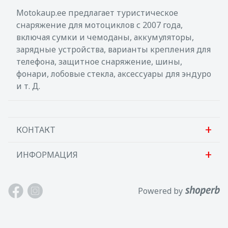
Motokaup.ee предлагает туристическое
снаряжение для мотоциклов с 2007 года,
включая сумки и чемоданы, аккумуляторы,
зарядные устройства, варианты крепления для
телефона, защитное снаряжение, шины,
фонари, лобовые стекла, аксессуары для эндуро
и т. Д.
КОНТАКТ
ИНФОРМАЦИЯ
Sanlab OÜ
Allika tee 7, Peetri, Rae vald
О нас
Powered by
Harjumaa, 75312, Эстония
Свяжитесь с нами
Открыть: Пн. - Пят. 9-17
Поддержка клиентов
Тел: +372 621 2625