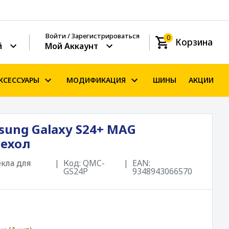
Войти / Зарегистрироваться
0
Корзина
й
Мой Аккаунт
КСЕССУАРЫ
МОДИФИКАЦИЯ
ШИНЫ
АКЦИИ
sung Galaxy S24+ MAG
ехол
кла для
Код:
QMC-
EAN:
GS24P
9348943066570