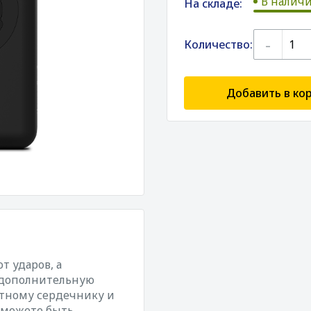
В наличи
На складе:
-
Количество:
Добавить в ко
т ударов, а
 дополнительную
атному сердечнику и
 можете быть