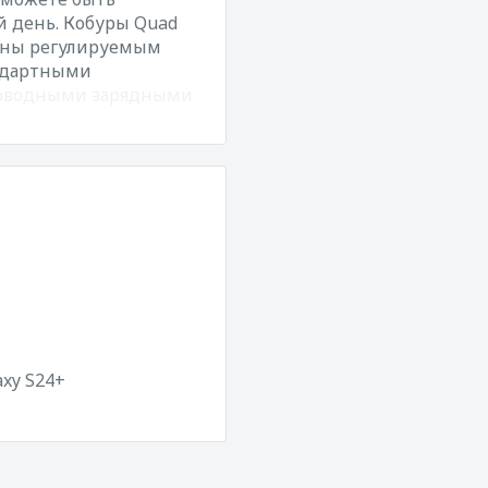
й день. Кобуры Quad
ены регулируемым
андартными
проводными зарядными
xy S24+