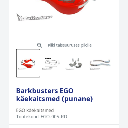
Kliki täissuuruses pildile
Barkbusters EGO
käekaitsmed (punane)
EGO käekaitsmed
Tootekood:
EGO-005-RD