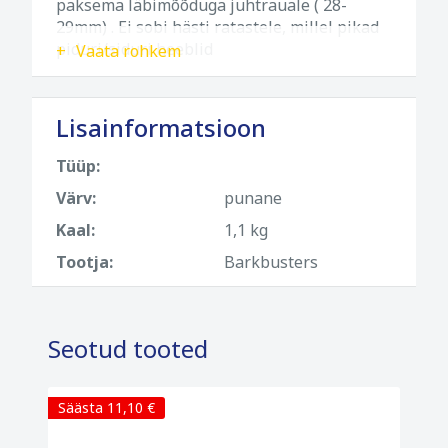
paksema läbimõõduga juhtrauale ( 28-
29mm) . Ei sobi hästi ratastele, millel pikad
piduri/siduri heeblid
Vaata rohkem
Lisainformatsioon
Tüüp:
Värv:
punane
Kaal:
1,1 kg
Tootja:
Barkbusters
Seotud tooted
Säästa 11,10 €