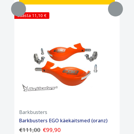
Säästa 11,10 €
Barkbusters
Barkbusters EGO käekaitsmed (oranz)
€111,00
€99,90