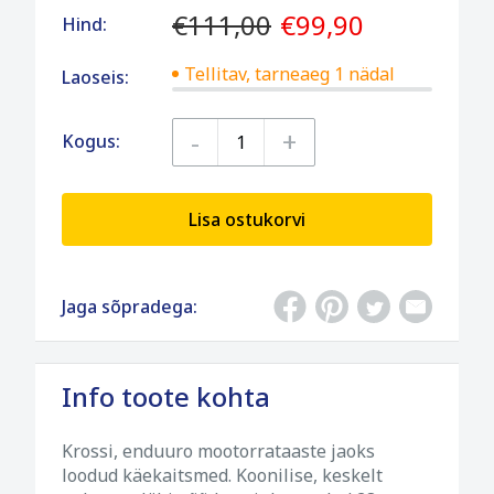
€111,00
€99,90
Hind:
Tellitav, tarneaeg 1 nädal
Laoseis:
-
+
Kogus:
Lisa ostukorvi
Jaga sõpradega:
Info toote kohta
Krossi, enduuro mootorrataaste jaoks
loodud käekaitsmed. Koonilise, keskelt