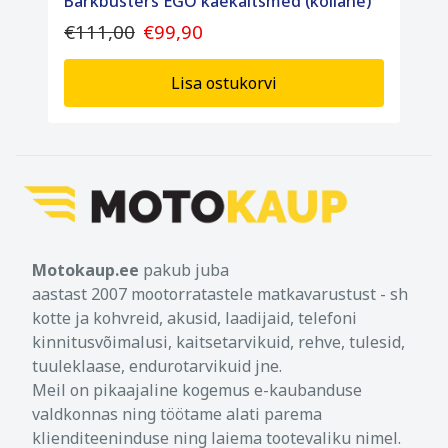
Barkbusters EGO käekaitsmed (kollane)
€111,00
€99,90
Lisa ostukorvi
Motokaup.ee
pakub juba
aastast 2007 mootorratastele matkavarustust - sh
kotte ja kohvreid, akusid, laadijaid, telefoni
kinnitusvõimalusi, kaitsetarvikuid, rehve, tulesid,
tuuleklaase, endurotarvikuid jne.
Meil on pikaajaline kogemus e-kaubanduse
valdkonnas ning töötame alati parema
klienditeeninduse ning laiema tootevaliku nimel.