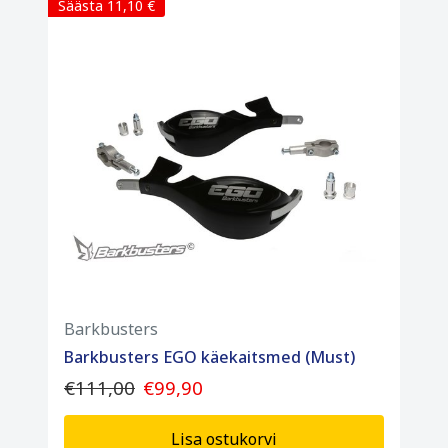
Säästa 11,10 €
Barkbusters
Barkbusters EGO käekaitsmed (Must)
€111,00
€99,90
Lisa ostukorvi