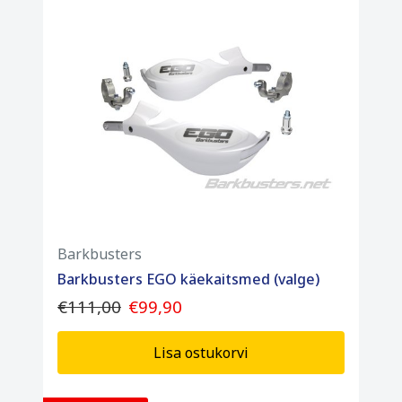
Barkbusters
Barkbusters EGO käekaitsmed (valge)
€111,00
€99,90
Lisa ostukorvi