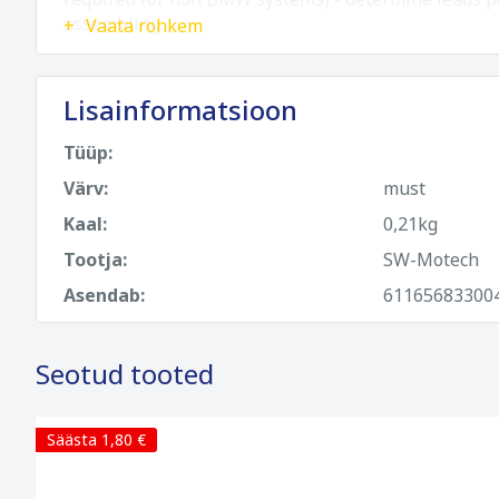
assembling.
Vaata rohkem
Lisainformatsioon
Tüüp:
Värv:
must
Kaal:
0,21kg
Tootja:
SW-Motech
Asendab:
61165683300
Seotud tooted
Säästa 1,80 €