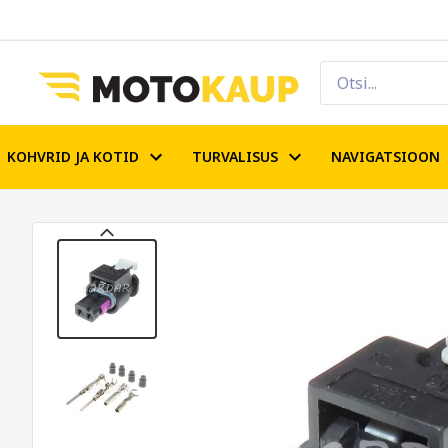
KOHVRID JA KOTID
TURVALISUS
NAVIGATSIOON