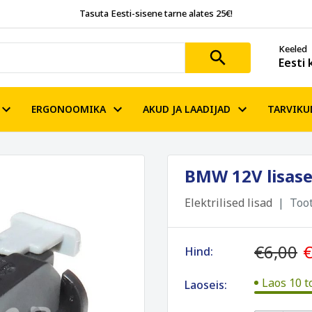
Tasuta Eesti-sisene tarne alates 25€!
Keeled
Eesti 
ERGONOOMIKA
AKUD JA LAADIJAD
TARVIKU
BMW 12V lisase
Elektrilised lisad
Too
€6,00
€
Hind:
Laos 10 t
Laoseis: