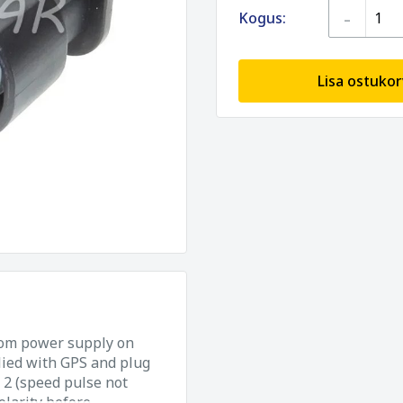
-
Kogus:
Lisa ostukor
om power supply on
lied with GPS and plug
d 2 (speed pulse not
larity before