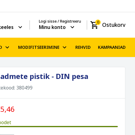
Logi sisse / Registreeru
0
Ostukorv
keeles
Minu konto
D
MODIFITSEERIMINE
REHVID
KAMPAANIAD
admete pistik - DIN pesa
tekood:
380499
5,46
oodet