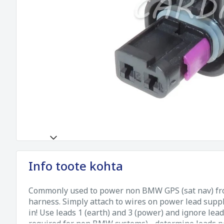
Info toote kohta
Commonly used to power non BMW GPS (sat nav) fr
harness. Simply attach to wires on power lead supp
in! Use leads 1 (earth) and 3 (power) and ignore lea
required for non BMW systems) - determine leads po