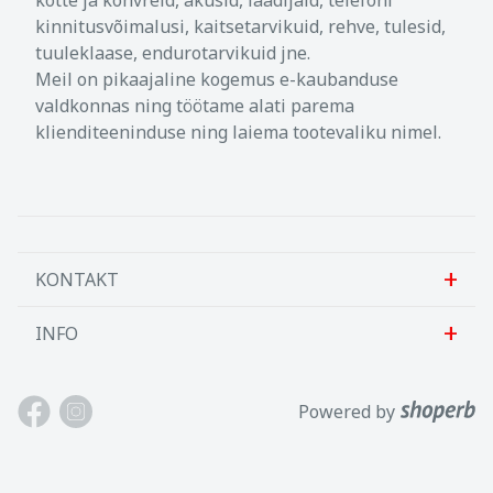
kotte ja kohvreid, akusid, laadijaid, telefoni
kinnitusvõimalusi, kaitsetarvikuid, rehve, tulesid,
tuuleklaase, endurotarvikuid jne.
Meil on pikaajaline kogemus e-kaubanduse
valdkonnas ning töötame alati parema
klienditeeninduse ning laiema tootevaliku nimel.
KONTAKT
INFO
Sanlab OÜ
Allika tee 7, Peetri, Rae vald
Meist
Powered by
Harjumaa, 75312, Eesti
Kontakt
Avatud E-R kl 9-17
Klienditugi
Tel: +372 621 2625