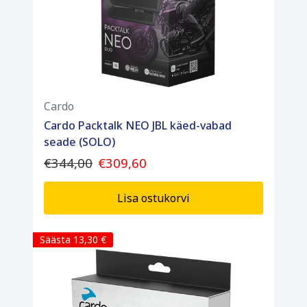
Cardo
Cardo Packtalk NEO JBL käed-vabad
seade (SOLO)
€344,00
€309,60
Lisa ostukorvi
Säästa 13,30 €