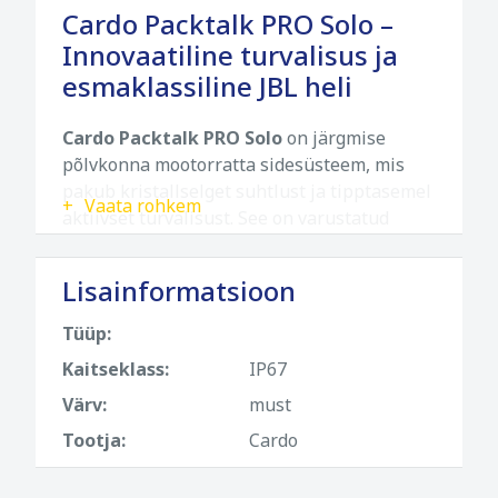
Cardo Packtalk PRO Solo –
Innovaatiline turvalisus ja
esmaklassiline JBL heli
Cardo Packtalk PRO Solo
on järgmise
põlvkonna mootorratta sidesüsteem, mis
pakub kristallselget suhtlust ja tipptasemel
Vaata rohkem
aktiivset turvalisust. See on varustatud
revolutsioonilise kukkumisanduri ja
võimsate 45 mm JBL kõlaritega, muutes iga
Lisainformatsioon
sõidu turvalisemaks ja nauditavamaks.
Tüüp:
Cardo Packtalk PRO Solo peamised
omadused
Kaitseklass:
IP67
Värv:
must
Crash Detection (Kukkumisandur):
Nutikas süsteem tuvastab õnnetuse ja
Tootja:
Cardo
saadab automaatselt hädaabisõnumi koos
teie GPS-asukohaga valitud usaldusisikule