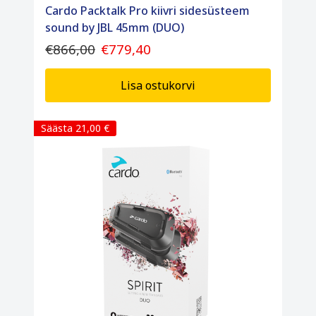
Cardo Packtalk Pro kiivri sidesüsteem
sound by JBL 45mm (DUO)
€866,00
€779,40
Lisa ostukorvi
Säästa 21,00 €