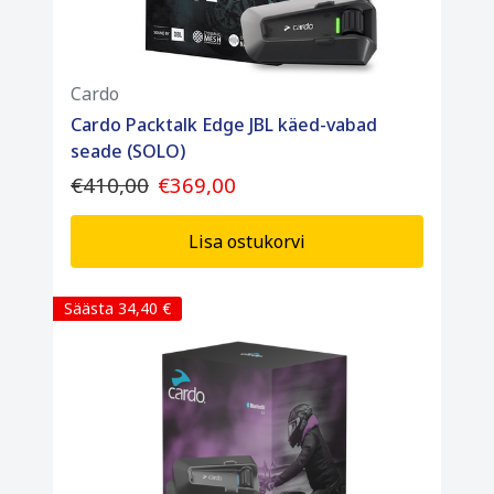
Cardo
Cardo Packtalk Edge JBL käed-vabad
seade (SOLO)
€410,00
€369,00
Lisa ostukorvi
Säästa 34,40 €