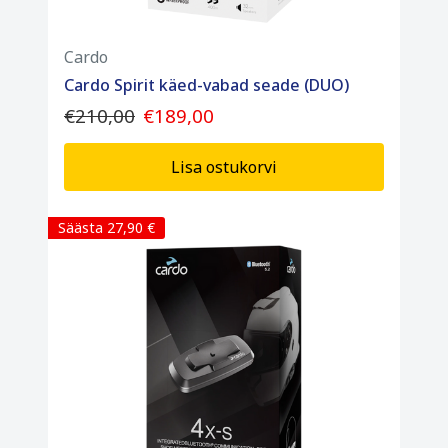
Cardo
Cardo Spirit käed-vabad seade (DUO)
€210,00
€189,00
Lisa ostukorvi
Säästa 27,90 €