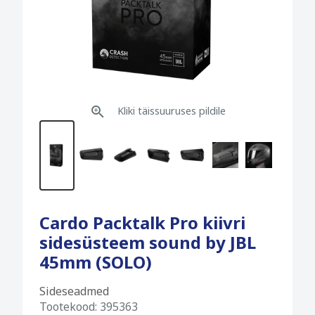
Kliki täissuuruses pildile
Cardo Packtalk Pro kiivri
sidesüsteem sound by JBL
45mm (SOLO)
Sideseadmed
Tootekood:
395363