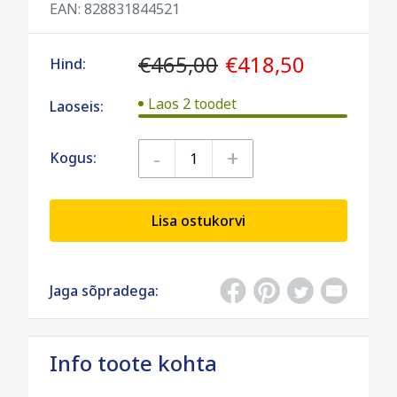
EAN:
828831844521
€465,00
€418,50
Hind:
Laos 2 toodet
Laoseis:
-
+
Kogus:
Lisa ostukorvi
Jaga sõpradega:
Info toote kohta