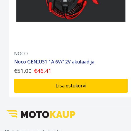
NOCO
Noco GENIUS1 1A 6V/12V akulaadija
€51,00
€46,41
Lisa ostukorvi