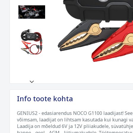
Info toote kohta
GENIUS2 - edasiarendus NOCO G1100 laadijast! See
võimsam, laadijat on lihtsam kasutada kui kunagi v
Laadija on mõeldud 6V ja 12V pliiakudele, süvatühj
happe-, geel-, AGM-, liitiumakudele. Töötemperatuur