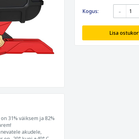
-
Kogus:
Lisa ostukor
 on 31% väiksem ja 82%
arem!
enevatele akudele,
 on -20° kuni +40° C.