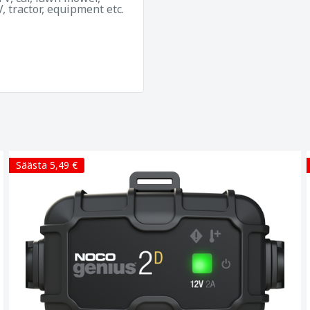
V, tractor, equipment etc.
Säästa 5,49 €