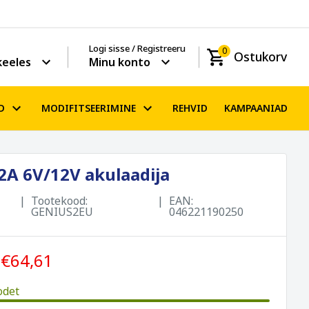
Logi sisse / Registreeru
0
Ostukorv
keeles
Minu konto
D
MODIFITSEERIMINE
REHVID
KAMPAANIAD
A 6V/12V akulaadija
Tootekood:
EAN:
GENIUS2EU
046221190250
€64,61
odet