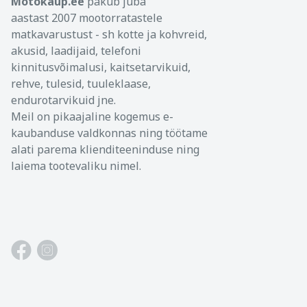
Motokaup.ee
pakub juba
aastast 2007 mootorratastele
matkavarustust - sh kotte ja kohvreid,
akusid, laadijaid, telefoni
kinnitusvõimalusi, kaitsetarvikuid,
rehve, tulesid, tuuleklaase,
endurotarvikuid jne.
Meil on pikaajaline kogemus e-
kaubanduse valdkonnas ning töötame
alati parema klienditeeninduse ning
laiema tootevaliku nimel.