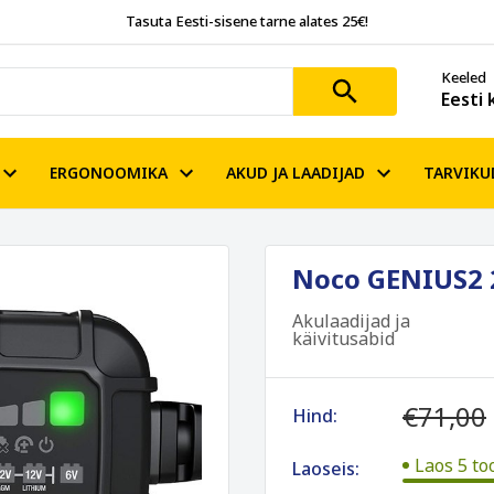
Tasuta Eesti-sisene tarne alates 25€!
Keeled
Eesti 
ERGONOOMIKA
AKUD JA LAADIJAD
TARVIKU
Noco GENIUS2 2
Akulaadijad ja
käivitusabid
€71,00
Hind:
Laos 5 to
Laoseis: