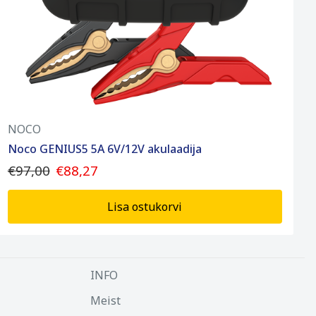
NOCO
Noco GENIUS5 5A 6V/12V akulaadija
€97,00
€88,27
Lisa ostukorvi
INFO
Meist