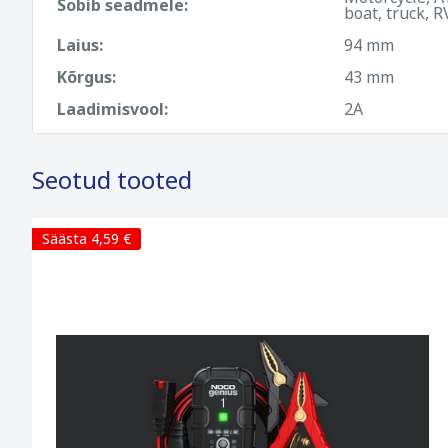
Sobib seadmele:
• 2 kruvi
boat, truck, R
• Kasutusjuhend
Laius:
94 mm
Kõrgus:
43 mm
Laadimisvool:
2A
Seotud tooted
Säästa 4,59 €