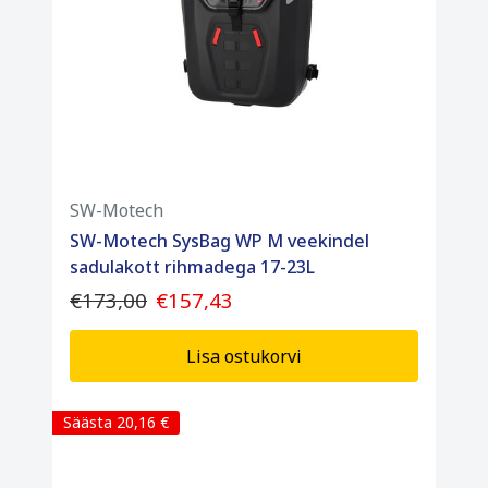
SW-Motech
SW-Motech SysBag WP M veekindel
sadulakott rihmadega 17-23L
€173,00
€157,43
Lisa ostukorvi
Säästa 20,16 €