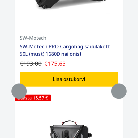
SW-Motech
SW-Motech PRO Cargobag sadulakott
50L (must) 1680D nailonist
€193,00
€175,63
Lisa ostukorvi
Säästa 15,57 €