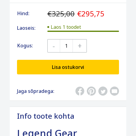
€325,00
€295,75
Hind:
Laos 1 toodet
Laoseis:
-
+
Kogus:
Lisa ostukorvi
Jaga sõpradega:
Info toote kohta
Legend Gear