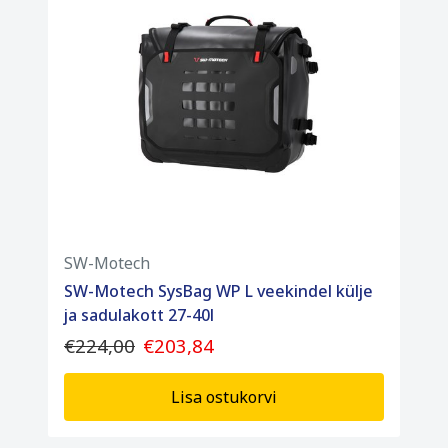
SW-Motech
SW-Motech SysBag WP L veekindel külje
ja sadulakott 27-40l
€224,00
€203,84
Lisa ostukorvi