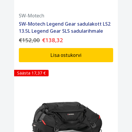
Neli lihtsat aasarihma
SW-Motech
Veekindel sisetasku
SW-Motech Legend Gear sadulakott LS2
Komplekti kuulub
13.5L Legend Gear SLS sadularihmale
€152,00
€138,32
1 x Legend Gear sadulakott
1 x veekindel sisetasku
Lisa ostukorvi
4 x aasarihma koos metallist aasadega
Säästa 17,37 €
1 x värvikaitsekile
Paigaldusjuhised