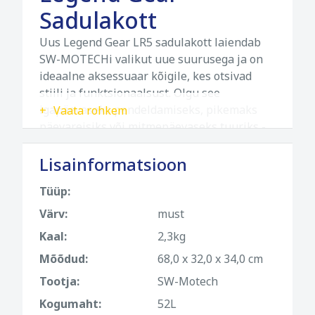
Sadulakott
Uus Legend Gear LR5 sadulakott laiendab
SW-MOTECHi valikut uue suurusega ja on
ideaalne aksessuaar kõigile, kes otsivad
stiili ja funktsionaalsust. Olgu see
igapäevaseks pendeldamiseks, pikemaks
Vaata rohkem
päevareisiks või mitmepäevaseks tuuriks -
LR4 pakub palju hoiuruumi, jäädes samas
Lisainformatsioon
piisavalt kompaktseks, et sobida
märkamatult mootorratta tagaosale. Tänu
Tüüp:
universaalsele kujule, millel on kergelt
kaardus põhi, sobib see paljudele
Värv:
must
mootorratastele.
Kaal:
2,3kg
Pagas on nüüd klassikalise musta disainiga,
Mõõdud:
68,0 x 32,0 x 34,0 cm
diskreetse välimusega, äärmiselt vastupidav
Tootja:
SW-Motech
ja samas meeldivalt pehme – ideaalne
Kogumaht:
52L
kõigile, kes hindavad stiili ja vastupidavust.