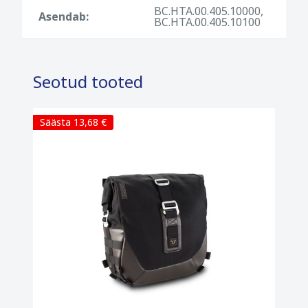
Uued sadulakotid on valmistatud
BC.HTA.00.405.10000,
Asendab:
BC.HTA.00.405.10100
vastupidavast polüesterkangast, mis
säilitab loodusliku puuvillase iseloomu.
Materjalil on kõrge UV-kindlus ja see on
tänu sisemisele PU-kattele ka veekindel.
Seotud tooted
Omadused
Säästa 13,68 €
Mahutavus: 18-25L
Ülekattuvad kaaned sisetaskutega mõlemal
küljel
Ruumikad ja hõlpsasti ligipääsetavad
välistaskud, kaetud tõmblukkudega
Libisemiskindel materjal alumisel küljel
Valmistatud vastupidavast ja UV-kindlast
Eco-Tech polüestrist, millel on veekindel
sisemine vooder