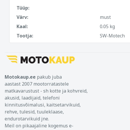
Tüüp:
Värv:
must
Kaal:
0.05 kg
Tootja:
SW-Motech
Motokaup.ee
pakub juba
aastast 2007 mootorratastele
matkavarustust - sh kotte ja kohvreid,
akusid, laadijaid, telefoni
kinnitusvõimalusi, kaitsetarvikuid,
rehve, tulesid, tuuleklaase,
endurotarvikuid jne.
Meil on pikaajaline kogemus e-