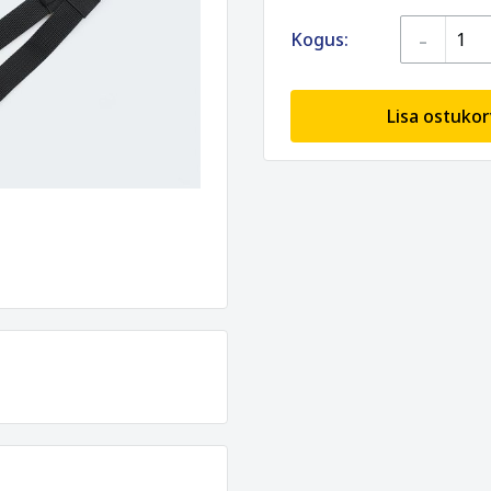
-
Kogus:
Lisa ostukor