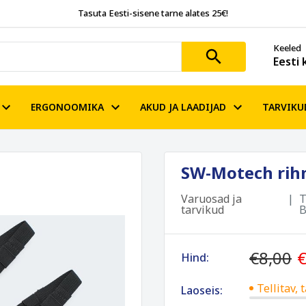
Tasuta Eesti-sisene tarne alates 25€!
Keeled
Eesti 
ERGONOOMIKA
AKUD JA LAADIJAD
TARVIKU
SW-Motech rihm
Varuosad ja
T
tarvikud
B
€8,00
€
Hind:
Tellitav,
Laoseis: