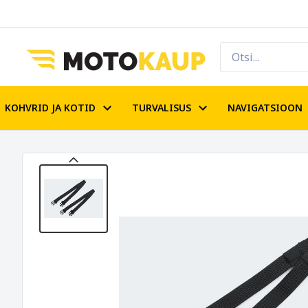
KOHVRID JA KOTID
TURVALISUS
NAVIGATSIOON