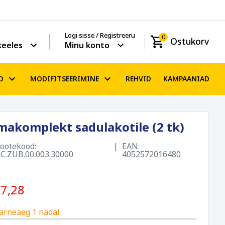
Logi sisse / Registreeru
0
Ostukorv
keeles
Minu konto
D
MODIFITSEERIMINE
REHVID
KAMPAANIAD
akomplekt sadulakotile (2 tk)
ootekood:
EAN:
C.ZUB.00.003.30000
4052572016480
7,28
 tarneaeg 1 nädal