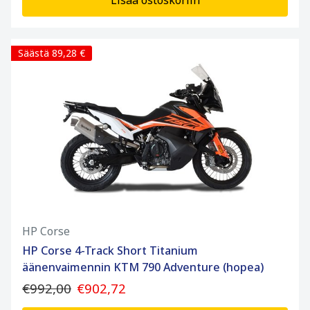
Lisää ostoskoriin
Säästä 89,28 €
HP Corse
HP Corse 4-Track Short Titanium
äänenvaimennin KTM 790 Adventure (hopea)
€992,00
€902,72