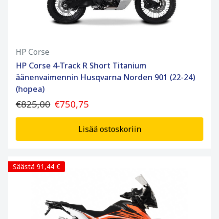
HP Corse
HP Corse 4-Track R Short Titanium
äänenvaimennin Husqvarna Norden 901 (22-24)
(hopea)
€825,00
€750,75
Lisää ostoskoriin
Säästä 91,44 €