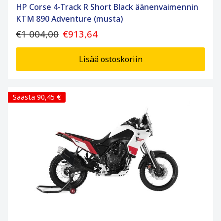
HP Corse 4-Track R Short Black äänenvaimennin
KTM 890 Adventure (musta)
€1 004,00
€913,64
Lisää ostoskoriin
Säästä 90,45 €