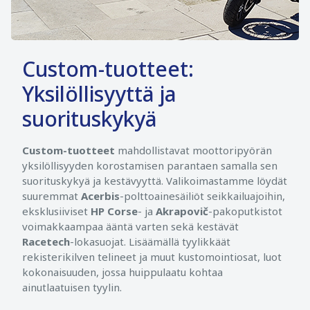
Custom-tuotteet:
Yksilöllisyyttä ja
suorituskykyä
Custom-tuotteet
mahdollistavat moottoripyörän
yksilöllisyyden korostamisen parantaen samalla sen
suorituskykyä ja kestävyyttä. Valikoimastamme löydät
suuremmat
Acerbis
-polttoainesäiliöt seikkailuajoihin,
eksklusiiviset
HP Corse
- ja
Akrapovič
-pakoputkistot
voimakkaampaa ääntä varten sekä kestävät
Racetech
-lokasuojat. Lisäämällä tyylikkäät
rekisterikilven telineet ja muut kustomointiosat, luot
kokonaisuuden, jossa huippulaatu kohtaa
ainutlaatuisen tyylin.