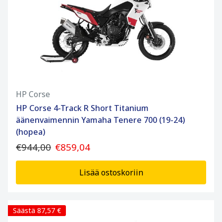
HP Corse
HP Corse 4-Track R Short Titanium
äänenvaimennin Yamaha Tenere 700 (19-24)
(hopea)
€944,00
€859,04
Lisää ostoskoriin
Säästä 87,57 €