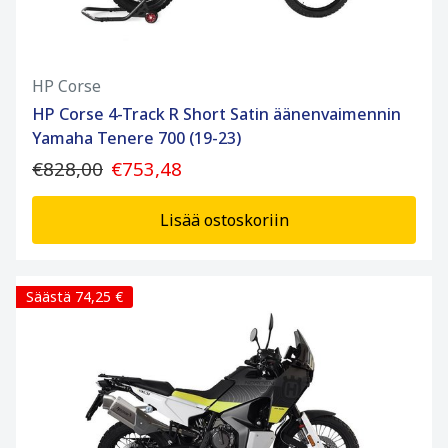
HP Corse
HP Corse 4-Track R Short Satin äänenvaimennin
Yamaha Tenere 700 (19-23)
€828,00
€753,48
Lisää ostoskoriin
Säästä 74,25 €