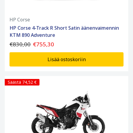
HP Corse
HP Corse 4-Track R Short Satin äänenvaimennin
KTM 890 Adventure
€830,00
€755,30
Lisää ostoskoriin
Säästä 74,52 €