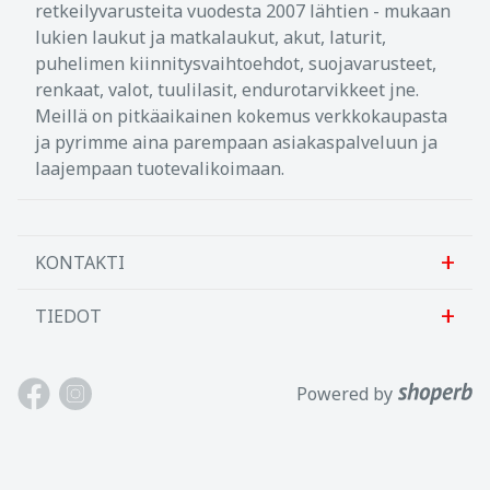
retkeilyvarusteita vuodesta 2007 lähtien - mukaan
lukien laukut ja matkalaukut, akut, laturit,
puhelimen kiinnitysvaihtoehdot, suojavarusteet,
renkaat, valot, tuulilasit, endurotarvikkeet jne.
Meillä on pitkäaikainen kokemus verkkokaupasta
ja pyrimme aina parempaan asiakaspalveluun ja
laajempaan tuotevalikoimaan.
KONTAKTI
TIEDOT
Sanlab OÜ
Allika tee 7, Peetri, Rae vald
Meistä
Powered by
Harjumaa, 75312, Viro
Ota meihin yhteyttä
Avoinna: Maan.-perj. 9-17
Asiakastuki
Puh: +372 621 2625
Käyttöehdot