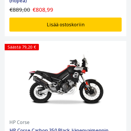
(hopea)
€889,00
€808,99
Lisää ostoskoriin
Säästä 79,20 €
HP Corse
HP Corse Carbon 350 Black äänenvaimennin