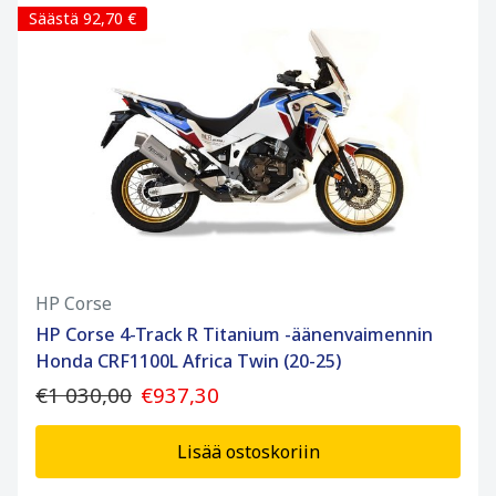
Säästä 92,70 €
HP Corse
HP Corse 4-Track R Titanium -äänenvaimennin
Honda CRF1100L Africa Twin (20-25)
€1 030,00
€937,30
Lisää ostoskoriin