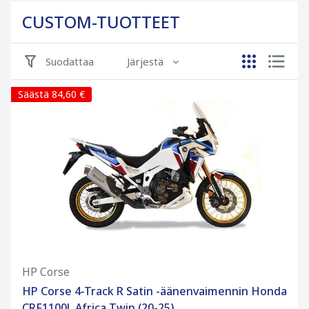
CUSTOM-TUOTTEET
Suodattaa
Järjestä
Säästä 84,60 €
HP Corse
HP Corse 4-Track R Satin -äänenvaimennin Honda
CRF1100L Africa Twin (20-25)