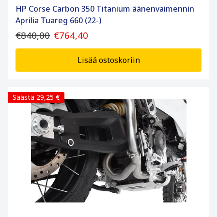
HP Corse Carbon 350 Titanium äänenvaimennin
Aprilia Tuareg 660 (22-)
€840,00
€764,40
Lisää ostoskoriin
Säästä 29,25 €