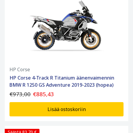
HP Corse
HP Corse 4-Track R Titanium äänenvaimennin
BMW R 1250 GS Adventure 2019-2023 (hopea)
€973,00
€885,43
Lisää ostoskoriin
Säästä 83,70 €