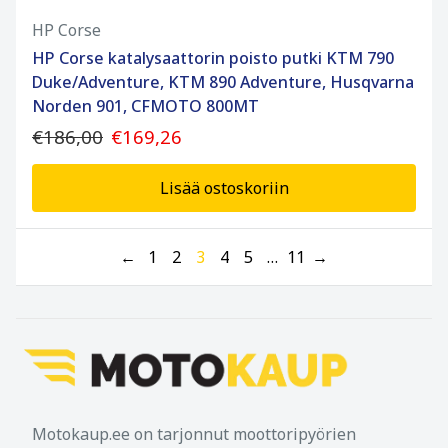
HP Corse
HP Corse katalysaattorin poisto putki KTM 790
Duke/Adventure, KTM 890 Adventure, Husqvarna
Norden 901, CFMOTO 800MT
€186,00
€169,26
Lisää ostoskoriin
←
1
2
3
4
5
…
11
→
Motokaup.ee on tarjonnut moottoripyörien