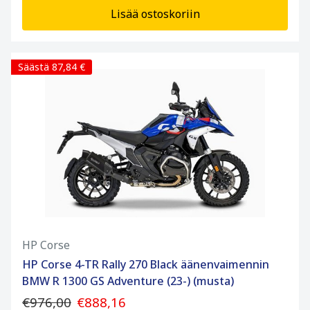
Lisää ostoskoriin
Säästä 87,84 €
HP Corse
HP Corse 4-TR Rally 270 Black äänenvaimennin
BMW R 1300 GS Adventure (23-) (musta)
€976,00
€888,16