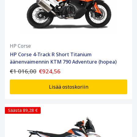
HP Corse
HP Corse 4-Track R Short Titanium
äänenvaimennin KTM 790 Adventure (hopea)
€1 016,00
€924,56
Lisää ostoskoriin
Säästä 89,28 €