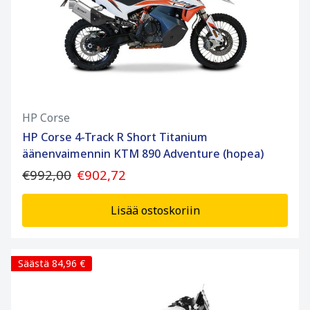
HP Corse
HP Corse 4-Track R Short Titanium
äänenvaimennin KTM 890 Adventure (hopea)
€992,00
€902,72
Lisää ostoskoriin
Säästä 84,96 €