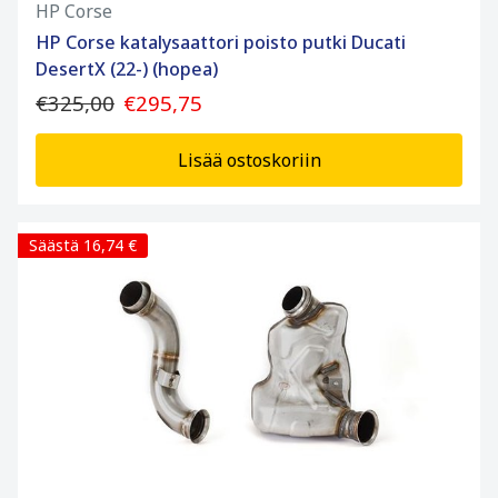
HP Corse
HP Corse katalysaattori poisto putki Ducati
DesertX (22-) (hopea)
€325,00
€295,75
Lisää ostoskoriin
Säästä 16,74 €