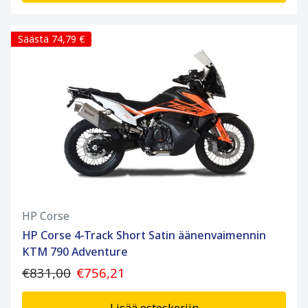
Säästä 74,79 €
HP Corse
HP Corse 4-Track Short Satin äänenvaimennin
KTM 790 Adventure
€831,00
€756,21