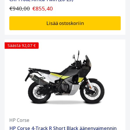
€940,00
€855,40
Lisää ostoskoriin
Säästä 92,07 €
HP Corse
HP Corse 4-Track R Short Black äänenvaimennin