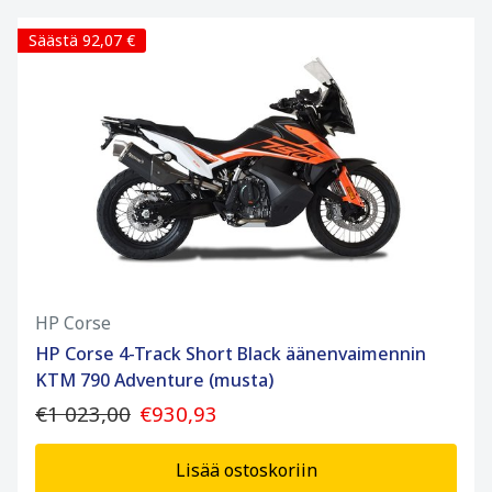
Säästä 92,07 €
HP Corse
HP Corse 4-Track Short Black äänenvaimennin
KTM 790 Adventure (musta)
€1 023,00
€930,93
Lisää ostoskoriin