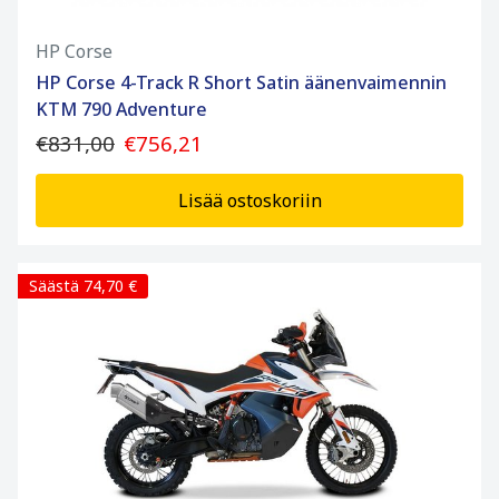
HP Corse
HP Corse 4-Track R Short Satin äänenvaimennin
KTM 790 Adventure
€831,00
€756,21
Lisää ostoskoriin
Säästä 74,70 €