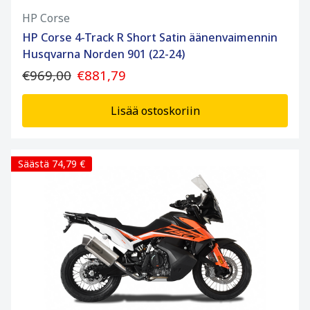
HP Corse
HP Corse 4-Track R Short Satin äänenvaimennin
Husqvarna Norden 901 (22-24)
€969,00
€881,79
Lisää ostoskoriin
Säästä 74,79 €