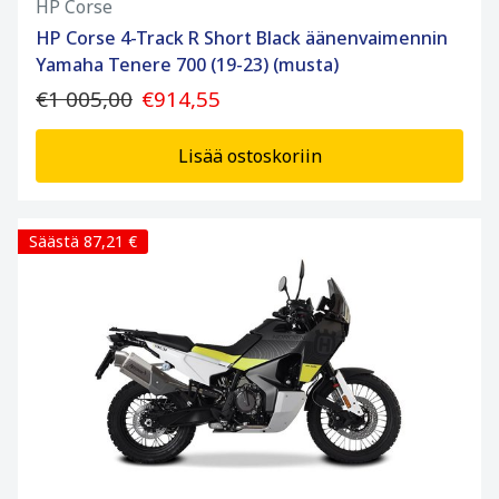
HP Corse
HP Corse 4-Track R Short Black äänenvaimennin
Yamaha Tenere 700 (19-23) (musta)
€1 005,00
€914,55
Lisää ostoskoriin
Säästä 87,21 €