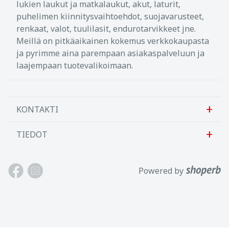
lukien laukut ja matkalaukut, akut, laturit,
puhelimen kiinnitysvaihtoehdot, suojavarusteet,
renkaat, valot, tuulilasit, endurotarvikkeet jne.
Meillä on pitkäaikainen kokemus verkkokaupasta
ja pyrimme aina parempaan asiakaspalveluun ja
laajempaan tuotevalikoimaan.
KONTAKTI
TIEDOT
Sanlab OÜ
Allika tee 7, Peetri, Rae vald
Meistä
Powered by
Harjumaa, 75312, Viro
Ota meihin yhteyttä
Avoinna: Maan.-perj. 9-17
Asiakastuki
Puh: +372 621 2625
Käyttöehdot
Sähköposti: info@motokaup.ee