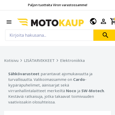
Paljon tuotteita Viron varastossamme!
Kotisivu
LISÄTARVIKKEET
Elektroniikka
Sähkövarusteet
parantavat ajomukavuutta ja
turvallisuutta. Valikoimassamme on
Cardo
-
kypäräpuhelimet, äänisarjat sekä
virranhallintalaitteet merkeiltä
Noco
ja
SW-Motech
.
Kestäviä ratkaisuja, jotka takaavat toimivuuden
vaativissakin olosuhteissa.