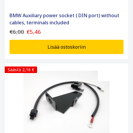
BMW Auxiliary power socket ( DIN port) without
cables, terminals included
€6,00
€5,46
Lisää ostoskoriin
Säästä 2,16 €