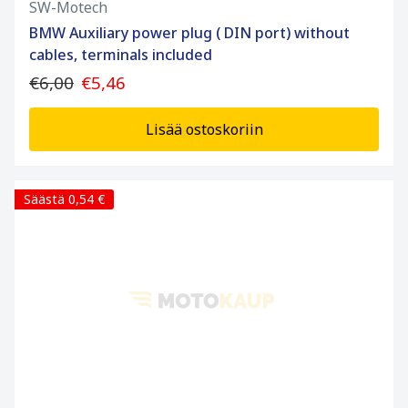
SW-Motech
BMW Auxiliary power plug ( DIN port) without
cables, terminals included
€6,00
€5,46
Lisää ostoskoriin
Säästä 0,54 €