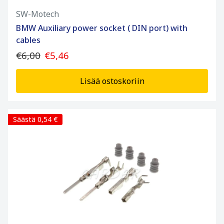
SW-Motech
BMW Auxiliary power socket ( DIN port) with
cables
€6,00
€5,46
Lisää ostoskoriin
Säästä 0,54 €