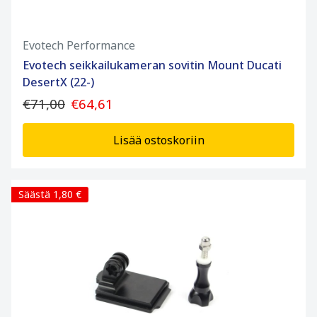
Evotech Performance
Evotech seikkailukameran sovitin Mount Ducati
DesertX (22-)
€71,00
€64,61
Lisää ostoskoriin
Säästä 1,80 €