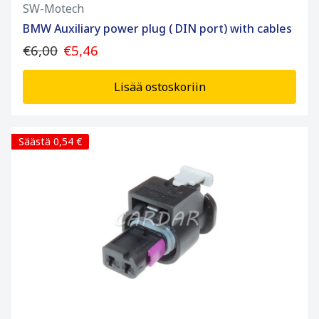
SW-Motech
BMW Auxiliary power plug ( DIN port) with cables
€6,00
€5,46
Lisää ostoskoriin
Säästä 0,54 €