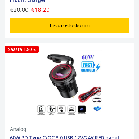
mount charger
€20,00
€18,20
Lisää ostoskoriin
Säästä 1,80 €
Analog
60W PD Type C/QC 3.0 USB 12V/24V RED panel