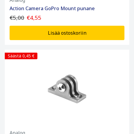
Analog
Action Camera GoPro Mount punane
€5,00
€4,55
Lisää ostoskoriin
Säästä 0,45 €
Analog