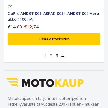
CS
GoPro AHDBT-001, ABPAK-0014, AHDBT-002 Hero
akku 1100mAh
€14,00
€12,74
Lisää ostoskoriin
1
2
3
→
Motokaup.ee on tarjonnut moottoripyörien
retkeilyvarusteita vuodesta 2007 lähtien - mukaan