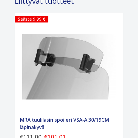
Liittyvät tuotteet
Säästä 9,99 €
MRA tuulilasin spoileri VSA-A 30/19CM
läpinäkyvä
€111,00
€101,01