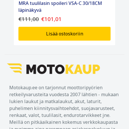
MRA tuulilasin spoileri VSA-C 30/18CM
läpinäkyvä
€111,00
€101,01
Lisää ostoskoriin
Motokaup.ee on tarjonnut moottoripyörien
retkeilyvarusteita vuodesta 2007 lähtien - mukaan
lukien laukut ja matkalaukut, akut, laturit,
puhelimen kiinnitysvaihtoehdot, suojavarusteet,
renkaat, valot, tuulilasit, endurotarvikkeet jne.
Meillä on pitkäaikainen kokemus verkkokaupasta