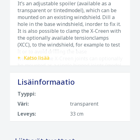
It’s an adjustable spoiler (available as a
transparent or tintedmodel), which can be
mounted on an existing windshield. Dill a
hole in the base windshield, inorder to fix it.
It is also possible to clamp the X-Creen with
the optionally available tensionclamps
(XCC), to the windshield, for example to test
it or to avoid drilling the base
Katso lisää
windshield.The X-Creen joints can optionally
be mounted as a single hinged joints (model
“S”) or doublehinged joints (model “D”). We
recommend model “S” for customers who are
Lisäinformaatio
comfortable withthe height of the
windshield and merely wish to adjust the
Tyyppi:
angle of the spoiler. Maximum speed:
Väri:
transparent
180km/h
Leveys:
33 cm