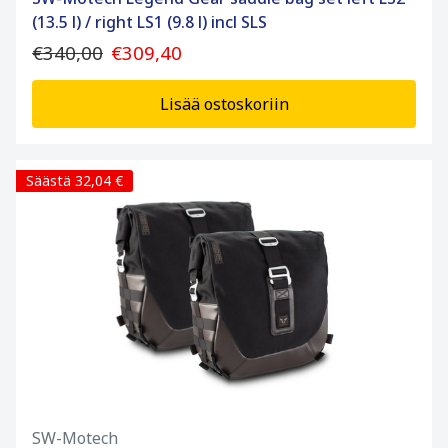
(13.5 l) / right LS1 (9.8 l) incl SLS
€340,00
€309,40
Lisää ostoskoriin
Säästä 32,04 €
SW-Motech