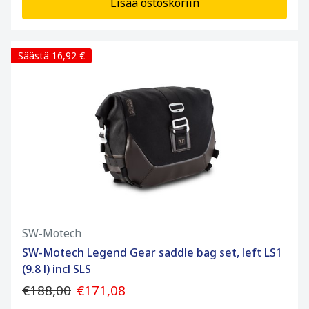
Lisää ostoskoriin
Säästä 16,92 €
SW-Motech
SW-Motech Legend Gear saddle bag set, left LS1
(9.8 l) incl SLS
€188,00
€171,08