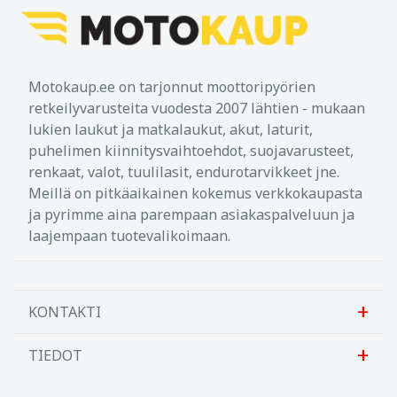
Motokaup.ee on tarjonnut moottoripyörien
retkeilyvarusteita vuodesta 2007 lähtien - mukaan
lukien laukut ja matkalaukut, akut, laturit,
puhelimen kiinnitysvaihtoehdot, suojavarusteet,
renkaat, valot, tuulilasit, endurotarvikkeet jne.
Meillä on pitkäaikainen kokemus verkkokaupasta
ja pyrimme aina parempaan asiakaspalveluun ja
laajempaan tuotevalikoimaan.
KONTAKTI
TIEDOT
Sanlab OÜ
Allika tee 7, Peetri, Rae vald