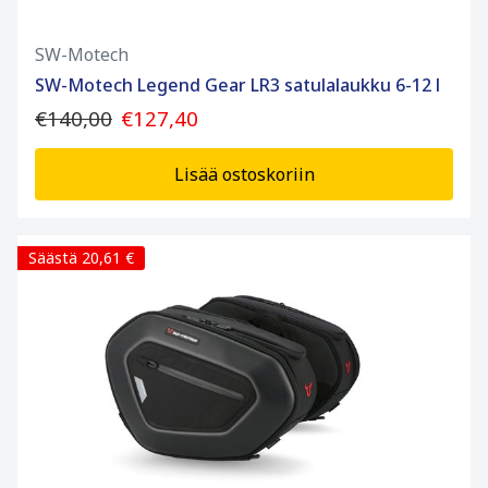
SW-Motech
SW-Motech Legend Gear LR3 satulalaukku 6-12 l
€140,00
€127,40
Lisää ostoskoriin
Säästä 20,61 €