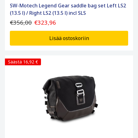
SW-Motech Legend Gear saddle bag set Left LS2
(13.5 l) / Right LS2 (13.5 l) incl SLS
€356,00
€323,96
Lisää ostoskoriin
Säästä 16,92 €