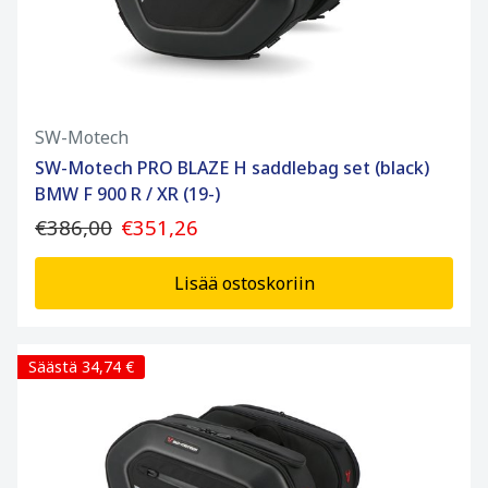
SW-Motech
SW-Motech PRO BLAZE H saddlebag set (black)
BMW F 900 R / XR (19-)
€386,00
€351,26
Lisää ostoskoriin
Säästä 34,74 €