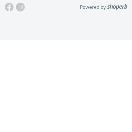
Meistä
Powered by
Harjumaa, 75312, Viro
Ota meihin yhteyttä
Avoinna: Maan.-perj. 9-17
Asiakastuki
Puh: +372 621 2625
Käyttöehdot
Sähköposti: info@motokaup.ee
Blogi
Tuotemerkkimme
Henkilötietojen käsittely