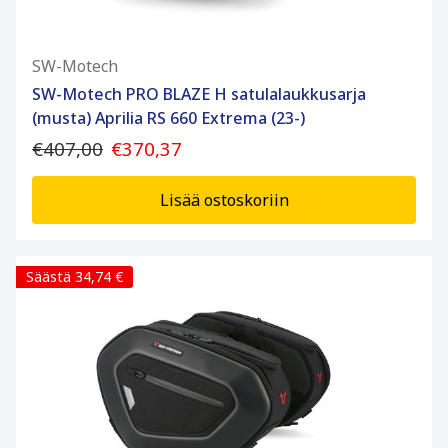
SW-Motech
SW-Motech PRO BLAZE H satulalaukkusarja
(musta) Aprilia RS 660 Extrema (23-)
€407,00
€370,37
Lisää ostoskoriin
Säästä 34,74 €