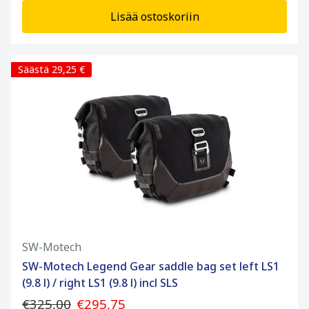
Lisää ostoskoriin
Säästä 29,25 €
SW-Motech
SW-Motech Legend Gear saddle bag set left LS1
(9.8 l) / right LS1 (9.8 l) incl SLS
€325,00
€295,75