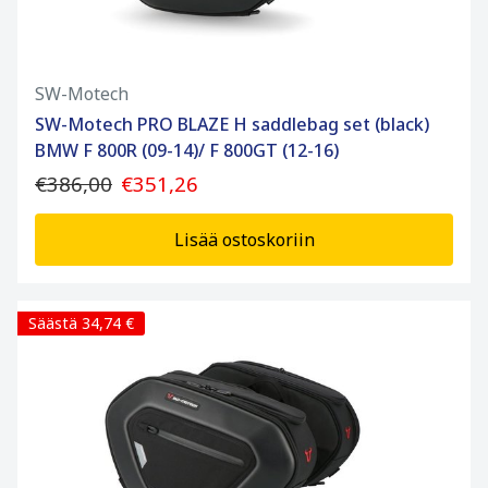
SW-Motech
SW-Motech PRO BLAZE H saddlebag set (black)
BMW F 800R (09-14)/ F 800GT (12-16)
€386,00
€351,26
Lisää ostoskoriin
Säästä 34,74 €