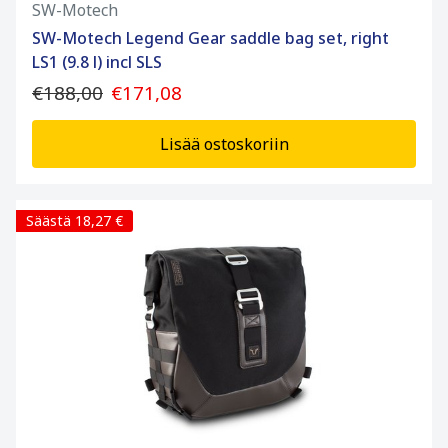
SW-Motech
SW-Motech Legend Gear saddle bag set, right
LS1 (9.8 l) incl SLS
€188,00
€171,08
Lisää ostoskoriin
Säästä 18,27 €