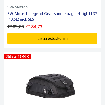
SW-Motech
SW-Motech Legend Gear saddle bag set right LS2
(13.5L) incl. SLS
€203,00
€184,73
Lisää ostoskoriin
Säästä 12,60 €