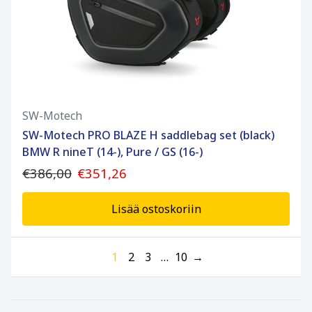
SW-Motech
SW-Motech PRO BLAZE H saddlebag set (black)
BMW R nineT (14-), Pure / GS (16-)
€386,00
€351,26
Lisää ostoskoriin
1
2
3
…
10
→