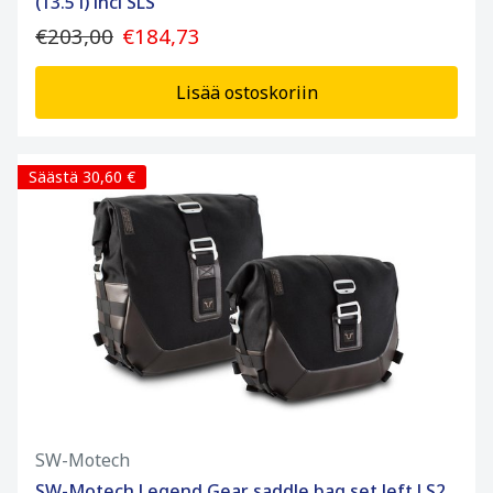
(13.5 l) incl SLS
€203,00
€184,73
Lisää ostoskoriin
Säästä 30,60 €
SW-Motech
SW-Motech Legend Gear saddle bag set left LS2