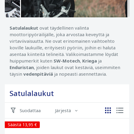
Satulalaukut
ovat täydellinen valinta
moottoripyöräilijälle, joka arvostaa keveyttä ja
virtaviivaisuutta. Ne ovat erinomainen vaihtoehto
koville laukuille, erityisesti pyöriin, joihin ei haluta
asentaa kiinteitä telineitä. Valikoimastamme löydät
huippumerkit kuten
SW-Motech
,
Kriega
ja
Enduristan
, joiden laukut ovat kestäviä, useimmiten
täysin
vedenpitäviä
ja nopeasti asennettavia.
Satulalaukut
Suodattaa
Järjestä
Säästä 13,95 €