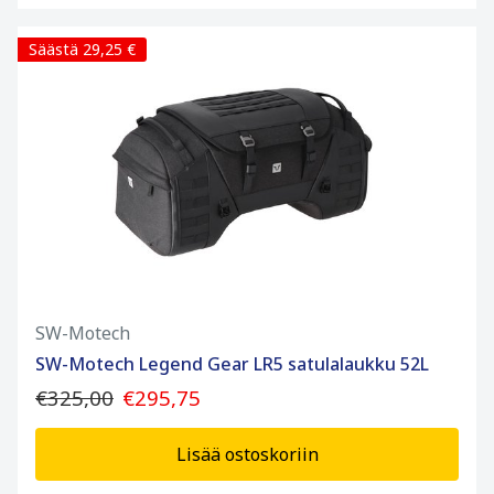
Säästä 29,25 €
SW-Motech
SW-Motech Legend Gear LR5 satulalaukku 52L
€325,00
€295,75
Lisää ostoskoriin