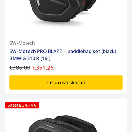
SW-Motech
SW-Motech PRO BLAZE H saddlebag set (black)
BMW G 310 R (16-)
€386,00
€351,26
Lisää ostoskoriin
Säästä 34,74 €