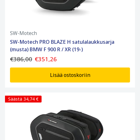
SW-Motech
SW-Motech PRO BLAZE H satulalaukkusarja
(musta) BMW F 900 R / XR (19-)
€386,00
€351,26
Lisää ostoskoriin
Säästä 34,74 €