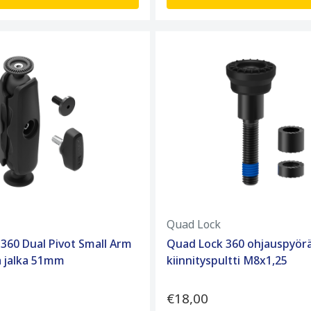
Quad Lock
360 Dual Pivot Small Arm
Quad Lock 360 ohjauspyör
ä jalka 51mm
kiinnityspultti M8x1,25
€18,00