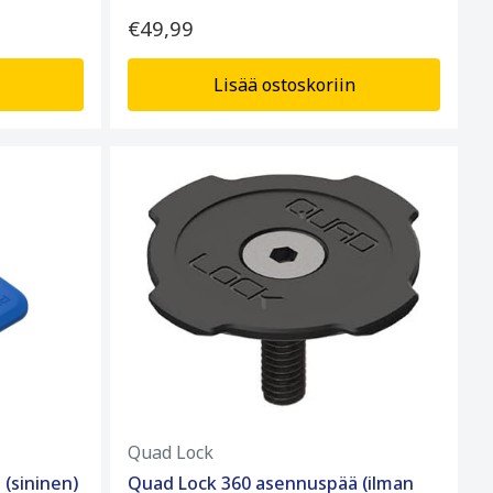
€49,99
Lisää ostoskoriin
Quad Lock
(sininen)
Quad Lock 360 asennuspää (ilman