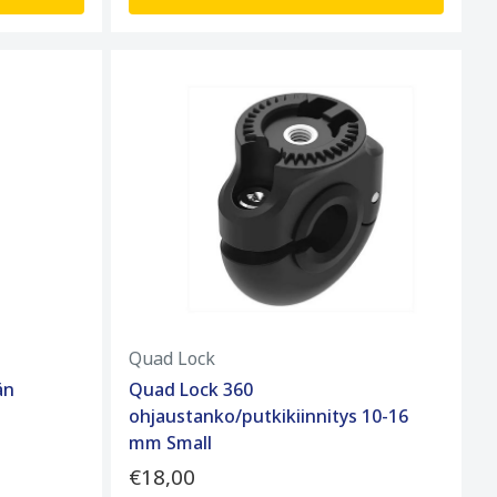
Quad Lock
än
Quad Lock 360
ohjaustanko/putkikiinnitys 10-16
mm Small
€18,00