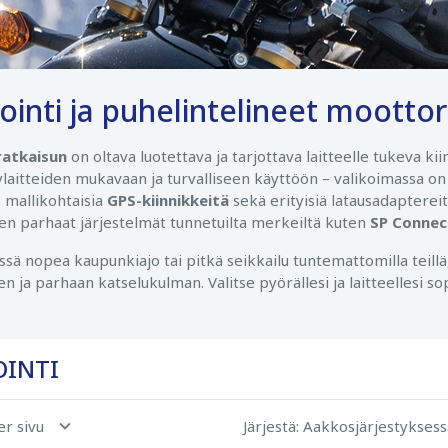
ointi ja puhelintelineet mootto
ratkaisun
on oltava luotettava ja tarjottava laitteelle tukeva ki
lylaitteiden mukavaan ja turvalliseen käyttöön – valikoimassa o
, mallikohtaisia
GPS-kiinnikkeitä
sekä erityisiä latausadaptere
n parhaat järjestelmät tunnetuilta merkeiltä kuten
SP Connec
ssä nopea kaupunkiajo tai pitkä seikkailu tuntemattomilla teill
en ja parhaan katselukulman. Valitse pyörällesi ja laitteellesi s
OINTI
er sivu
Järjestä
: Aakkosjärjestyksess