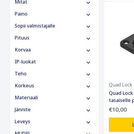
Mitat
Paino
Sopii valmistajalle
Pituus
Korvaa
IP-luokat
Teho
Quad Lock
Korkeus
Quad Lock 
Materiaali
tasaiselle 
€10,00
Jännite
Leveys
MUDEL