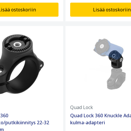
Lisää ostoskoriin
Lisää ostoskoriin
Quad Lock
 360
Quad Lock 360 Knuckle Ad
o/putkikiinnitys 22-32
kulma-adapteri
um