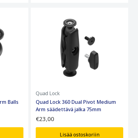
Quad Lock
rm Balls
Quad Lock 360 Dual Pivot Medium
Arm säädettävä jalka 75mm
€23,00
Lisää ostoskoriin