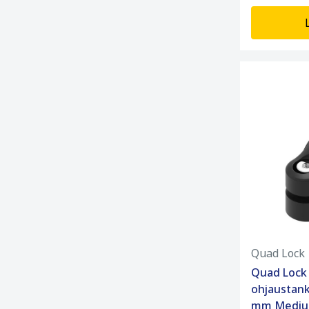
Quad Lock
Quad Lock
ohjaustank
mm Medi