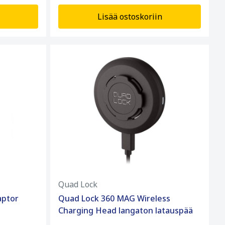
Lisää ostoskoriin
Quad Lock
aptor
Quad Lock 360 MAG Wireless
Charging Head langaton latauspää