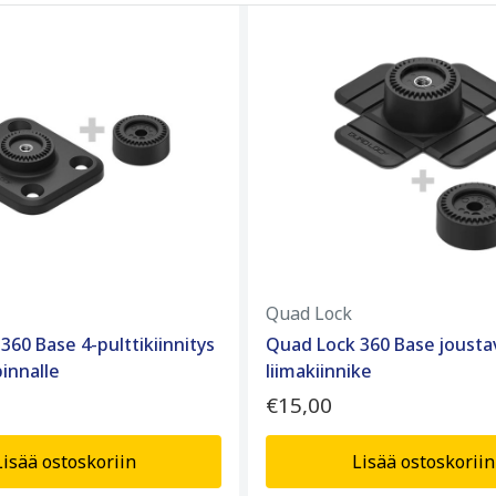
Quad Lock
360 Base 4-pulttikiinnitys
Quad Lock 360 Base jousta
pinnalle
liimakiinnike
€15,00
Lisää ostoskoriin
Lisää ostoskoriin