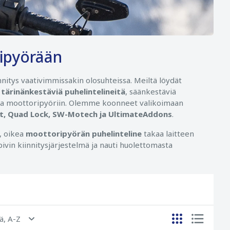
ripyörään
innitys vaativimmissakin olosuhteissa. Meiltä löydät
n
tärinänkestäviä puhelintelineitä
, säänkestäviä
ita moottoripyöriin. Olemme koonneet valikoimaan
t, Quad Lock, SW-Motech ja UltimateAddons
.
ä, oikea
moottoripyörän puhelinteline
takaa laitteen
opivin kiinnitysjärjestelmä ja nauti huolettomasta
ä, A-Z