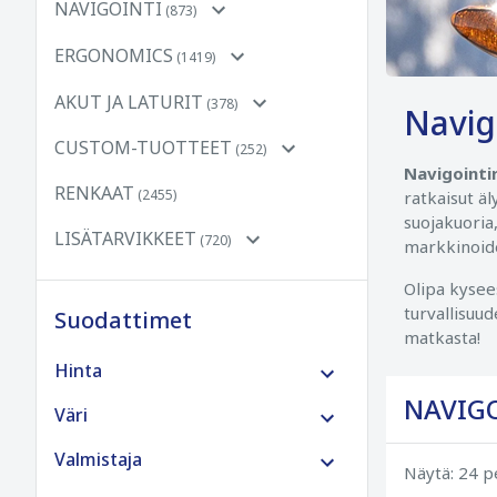
NAVIGOINTI
(873)
ERGONOMICS
(1419)
AKUT JA LATURIT
(378)
Navig
CUSTOM-TUOTTEET
(252)
Navigointi
RENKAAT
(2455)
ratkaisut ä
suojakuoria
LISÄTARVIKKEET
(720)
markkinoide
Olipa kysee
turvallisuud
Suodattimet
matkasta!
Hinta
NAVIG
€0 - €100
Väri
€100 - €250
Valmistaja
Näytä: 24 p