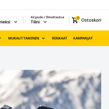
Kirjaudu / Ilmoittautua
0
Ostoskori
meksi
Tilini
MUKAUTTAMINEN
RENKAAT
KAMPANJAT