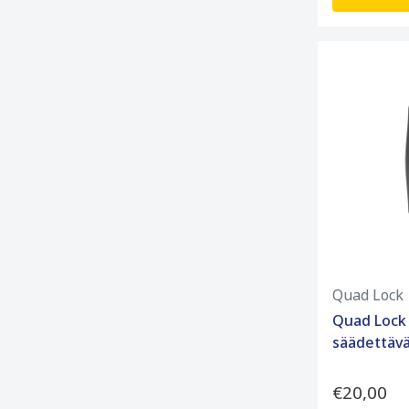
Quad Lock
Quad Lock 
säädettäv
€20,00