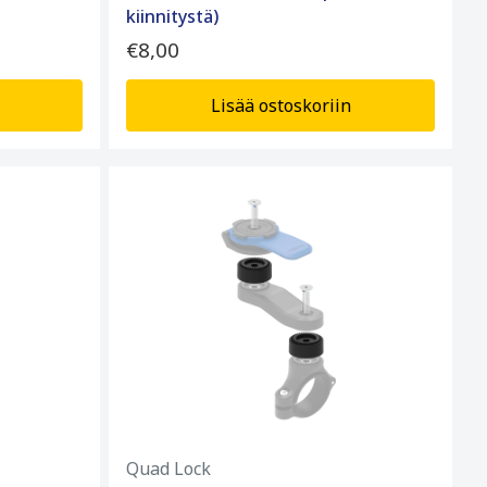
kiinnitystä)
€8,00
Lisää ostoskoriin
Quad Lock