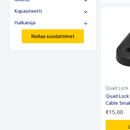
Kapasiteetti
Halkaisija
Nollaa suodattimet
Quad Lock
Quad Lock
Cable Smal
€15,00