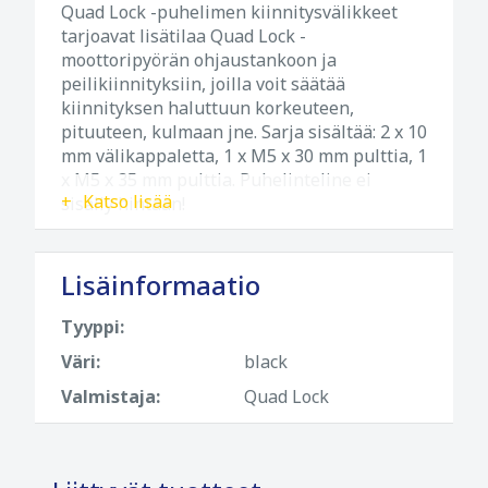
Quad Lock -puhelimen kiinnitysvälikkeet
tarjoavat lisätilaa Quad Lock -
moottoripyörän ohjaustankoon ja
peilikiinnityksiin, joilla voit säätää
kiinnityksen haluttuun korkeuteen,
pituuteen, kulmaan jne. Sarja sisältää: 2 x 10
mm välikappaletta, 1 x M5 x 30 mm pulttia, 1
x M5 x 35 mm pulttia. Puhelinteline ei
Katso lisää
sisälly hintaan!
Lisäinformaatio
Tyyppi:
Väri:
black
Valmistaja:
Quad Lock