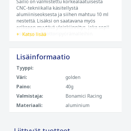
Säiliö on valmistettu korkealaatuisesta
CNC-tekniikalla käsitellystä
alumiiniseoksesta ja siihen mahtuu 10 ml
nestettä. Lisäksi on saatavana myös
erikseen myytävä yleiskiinnitys, joka sopii
useimpiin moottoripyörämalleihin.
Katso lisää
Lisäinformaatio
Tyyppi:
Väri:
golden
Paino:
40g
Valmistaja:
Bonamici Racing
Materiaali:
aluminium
Liittyvät tuotteet