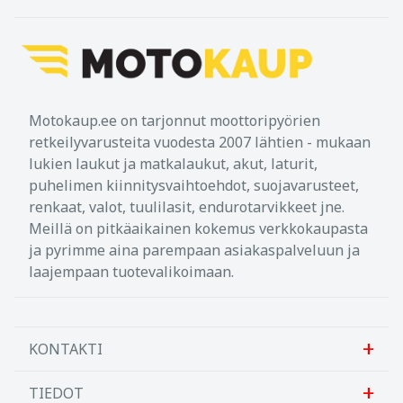
Motokaup.ee on tarjonnut moottoripyörien
retkeilyvarusteita vuodesta 2007 lähtien - mukaan
lukien laukut ja matkalaukut, akut, laturit,
puhelimen kiinnitysvaihtoehdot, suojavarusteet,
renkaat, valot, tuulilasit, endurotarvikkeet jne.
Meillä on pitkäaikainen kokemus verkkokaupasta
ja pyrimme aina parempaan asiakaspalveluun ja
laajempaan tuotevalikoimaan.
KONTAKTI
TIEDOT
Sanlab OÜ