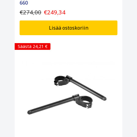
660
€274,00
€249,34
Lisää ostoskoriin
Säästä 24,21 €