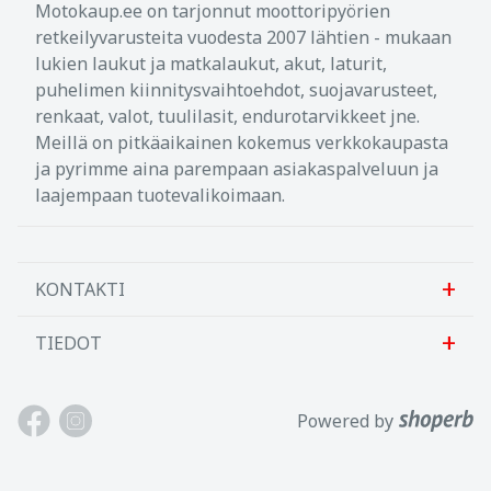
Motokaup.ee on tarjonnut moottoripyörien
retkeilyvarusteita vuodesta 2007 lähtien - mukaan
lukien laukut ja matkalaukut, akut, laturit,
puhelimen kiinnitysvaihtoehdot, suojavarusteet,
renkaat, valot, tuulilasit, endurotarvikkeet jne.
Meillä on pitkäaikainen kokemus verkkokaupasta
ja pyrimme aina parempaan asiakaspalveluun ja
laajempaan tuotevalikoimaan.
KONTAKTI
TIEDOT
Sanlab OÜ
Allika tee 7, Peetri, Rae vald
Meistä
Powered by
Harjumaa, 75312, Viro
Ota meihin yhteyttä
Avoinna: Maan.-perj. 9-17
Asiakastuki