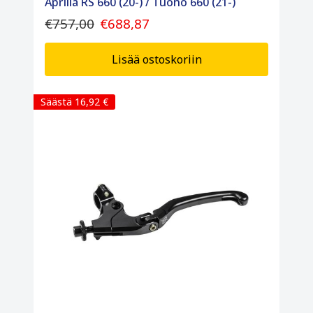
Aprilia RS 660 (20-) / Tuono 660 (21-)
€757,00
€688,87
Lisää ostoskoriin
Säästä 16,92 €