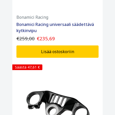
Bonamici Racing
Bonamici Racing universaali säädettävä
kytkinvipu
€259,00
€235,69
Lisää ostoskoriin
Säästä 47,61 €