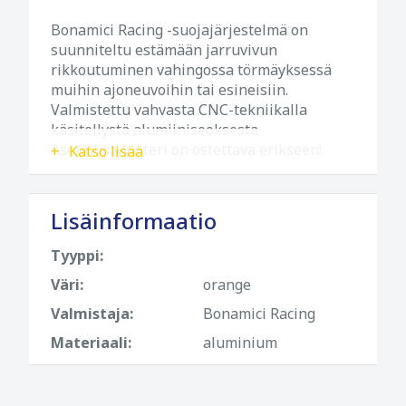
Bonamici Racing -suojajärjestelmä on
suunniteltu estämään jarruvivun
rikkoutuminen vahingossa törmäyksessä
muihin ajoneuvoihin tai esineisiin.
Valmistettu vahvasta CNC-tekniikalla
käsitellystä alumiiniseoksesta.
Asennusadapteri on ostettava erikseen!
Katso lisää
Lisäinformaatio
Tyyppi:
Väri:
orange
Valmistaja:
Bonamici Racing
Materiaali:
aluminium