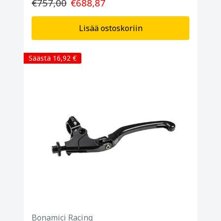
€757,00
€688,87
Lisää ostoskoriin
Säästä 16,92 €
Bonamici Racing