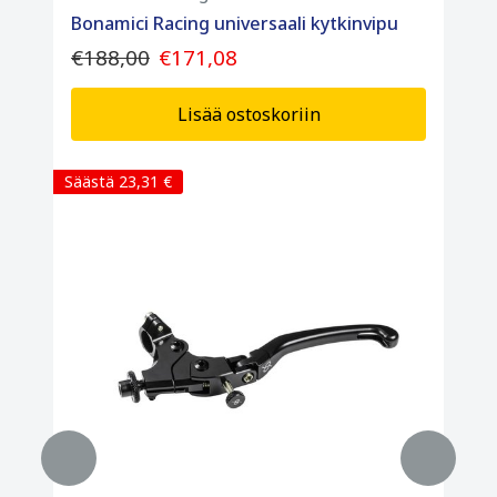
Bonamici Racing universaali kytkinvipu
€188,00
€171,08
Lisää ostoskoriin
Säästä 23,31 €