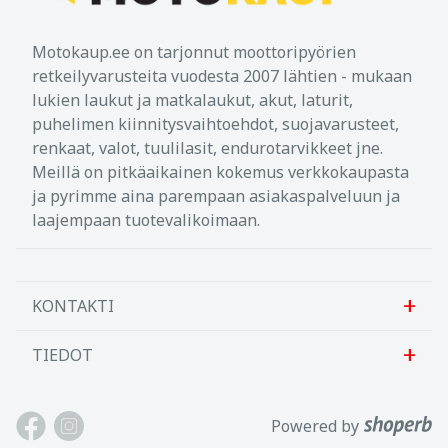
Motokaup.ee on tarjonnut moottoripyörien
retkeilyvarusteita vuodesta 2007 lähtien - mukaan
lukien laukut ja matkalaukut, akut, laturit,
puhelimen kiinnitysvaihtoehdot, suojavarusteet,
renkaat, valot, tuulilasit, endurotarvikkeet jne.
Meillä on pitkäaikainen kokemus verkkokaupasta
ja pyrimme aina parempaan asiakaspalveluun ja
laajempaan tuotevalikoimaan.
KONTAKTI
TIEDOT
Sanlab OÜ
Allika tee 7, Peetri, Rae vald
Meistä
Powered by
Harjumaa, 75312, Viro
Ota meihin yhteyttä