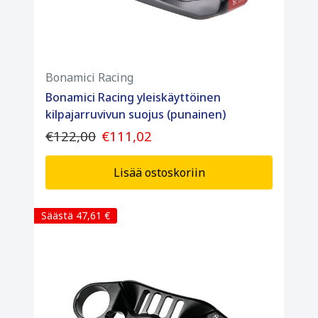
Bonamici Racing
Bonamici Racing yleiskäyttöinen
kilpajarruvivun suojus (punainen)
€122,00
€111,02
Lisää ostoskoriin
Säästä 47,61 €