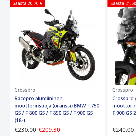
Säästä 20,70 €
Säästä 21,60
Crosspro
Crosspro
Racepro alumiininen
Crosspro 
moottorinsuoja (oranssi) BMW F 750
moottorin
GS / F 800 GS / F 850 GS / F 900 GS
F 900 GS 
(18-)
€230,00
€209,30
€240,00