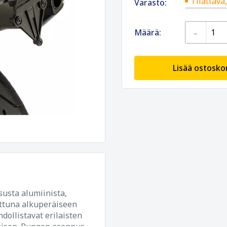
Tilattava
Varasto:
-
Määrä:
Lisää ostoskor
usta alumiinista,
attuna alkuperäiseen
dollistavat erilaisten
ämisen. Rungon asennus