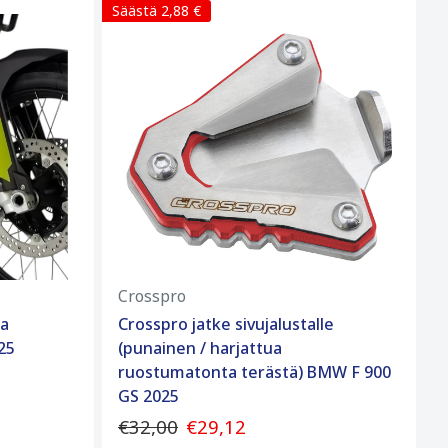
Säästä 2,88 €
Crosspro
ja
Crosspro jatke sivujalustalle
25
(punainen / harjattua
ruostumatonta terästä) BMW F 900
GS 2025
€32,00
€29,12