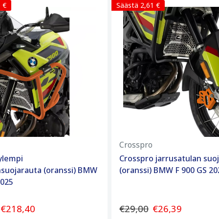
 €
Säästä 2,61 €
Crosspro
ylempi
Crosspro jarrusatulan suo
suojarauta (oranssi) BMW
(oranssi) BMW F 900 GS 20
2025
€218,40
€29,00
€26,39