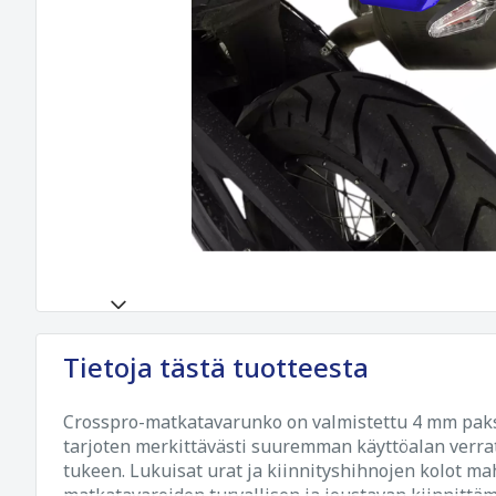
Tietoja tästä tuotteesta
Crosspro-matkatavarunko on valmistettu 4 mm paks
tarjoten merkittävästi suuremman käyttöalan verr
tukeen. Lukuisat urat ja kiinnityshihnojen kolot mah
matkatavaroiden turvallisen ja joustavan kiinnitt