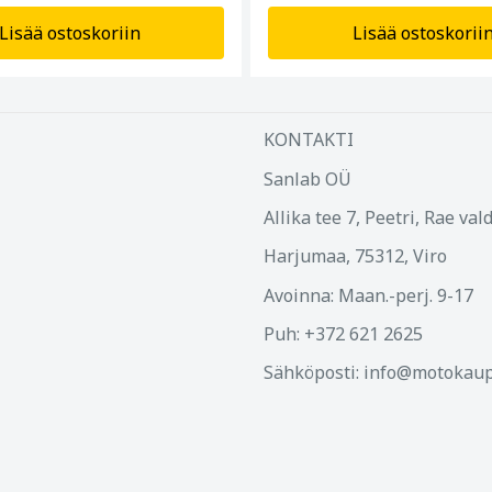
Lisää ostoskoriin
Lisää ostoskorii
KONTAKTI
Sanlab OÜ
Allika tee 7, Peetri, Rae val
Harjumaa, 75312, Viro
Avoinna: Maan.-perj. 9-17
Puh: +372 621 2625
Sähköposti: info@motokaup