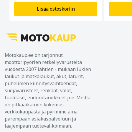
Lisää ostoskoriin
Motokaup.ee on tarjonnut
moottoripyörien retkeilyvarusteita
vuodesta 2007 lähtien - mukaan lukien
laukut ja matkalaukut, akut, laturit,
puhelimen kiinnitysvaihtoehdot,
suojavarusteet, renkaat, valot,
tuulilasit, endurotarvikkeet jne. Meillä
on pitkäaikainen kokemus
verkkokaupasta ja pyrimme aina
parempaan asiakaspalveluun ja
laajempaan tuotevalikoimaan.