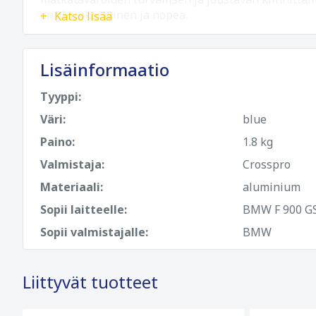
on yksinkertainen ja nopea.
Katso lisää
Lisäinformaatio
Tyyppi:
Väri:
blue
Paino:
1.8 kg
Valmistaja:
Crosspro
Materiaali:
aluminium
Sopii laitteelle:
BMW F 900 G
Sopii valmistajalle:
BMW
Liittyvät tuotteet