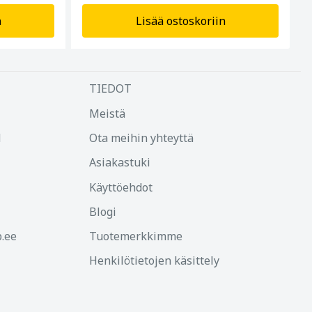
n
Lisää ostoskoriin
TIEDOT
Meistä
d
Ota meihin yhteyttä
Asiakastuki
Käyttöehdot
Blogi
.ee
Tuotemerkkimme
Henkilötietojen käsittely