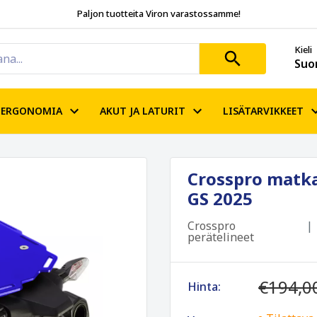
Paljon tuotteita Viron varastossamme!
Kieli
Suo
ERGONOMIA
AKUT JA LATURIT
LISÄTARVIKKEET
Crosspro matka
GS 2025
Crosspro
perätelineet
€194,0
Hinta: