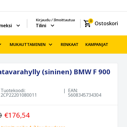
Kirjaudu / Ilmoittautua
0
Ostoskori
meksi
Tilini
MUKAUTTAMINEN
RENKAAT
KAMPANJAT
tavarahylly (sininen) BMW F 900
Tuotekoodi:
EAN:
2CP22201080011
5608345734304
0
€176,54