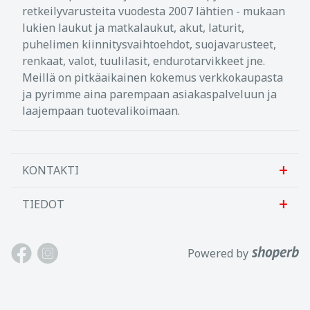
The Gripper Mount works for Powersports
retkeilyvarusteita vuodesta 2007 lähtien - mukaan
and action sports, including ATVs,
lukien laukut ja matkalaukut, akut, laturit,
motorcycles, bicycles, snowboarding, skiing,
puhelimen kiinnitysvaihtoehdot, suojavarusteet,
surfing, kayaking, motocross, and more!
renkaat, valot, tuulilasit, endurotarvikkeet jne.
All hardware included
Meillä on pitkäaikainen kokemus verkkokaupasta
Hardware Included*
ja pyrimme aina parempaan asiakaspalveluun ja
20 mm Universal Extension Arm with Screw
laajempaan tuotevalikoimaan.
35 mm Universal Extension Arm with Screw
1/4"-20 Universal Camera Adapter
KONTAKTI
* Gripper Mount and GoPro camera not
included
TIEDOT
Sanlab OÜ
Allika tee 7, Peetri, Rae vald
Meistä
Powered by
Harjumaa, 75312, Viro
Ota meihin yhteyttä
Avoinna: Maan.-perj. 9-17
Asiakastuki
Puh: +372 621 2625