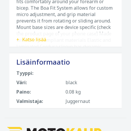
fits comfortably around your forearm or
bicep. The Boa Fit System allows for custom
micro adjustment, and grip material
prevents it from rotating or sliding around.
Mount base sizes are device specific (check
the product page of your phone case) Made
Katso lisää
with Berry Compliant materials Elastic and
laminated Cordura sleeve has dynamic
stretch for macro adjustment and one-size-
fits-all Utilizes Boa Fit System for secure
Lisäinformaatio
micro-adjustment Snag-free tunnel design
for routing Boa Fit System laces Fit ranges
Tyyppi:
from bare arm to over heavy winter clothing
Väri:
black
Designed, engineered and packaged in the
USA from global components
Paino:
0.08 kg
Valmistaja:
Juggernaut