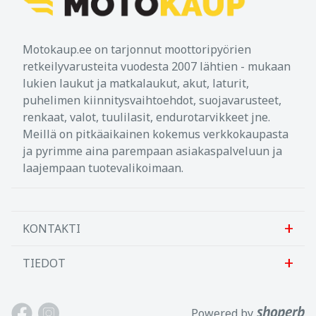
Motokaup.ee on tarjonnut moottoripyörien
retkeilyvarusteita vuodesta 2007 lähtien - mukaan
lukien laukut ja matkalaukut, akut, laturit,
puhelimen kiinnitysvaihtoehdot, suojavarusteet,
renkaat, valot, tuulilasit, endurotarvikkeet jne.
Meillä on pitkäaikainen kokemus verkkokaupasta
ja pyrimme aina parempaan asiakaspalveluun ja
laajempaan tuotevalikoimaan.
KONTAKTI
TIEDOT
Sanlab OÜ
Allika tee 7, Peetri, Rae vald
Meistä
Powered by
Harjumaa, 75312, Viro