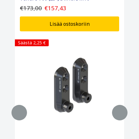
€173,00
€157,43
Lisää ostoskoriin
Säästä 2,25 €