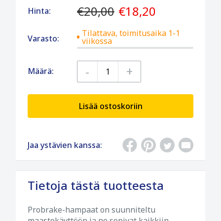
€20,00
€18,20
Hinta:
Tilattava, toimitusaika 1-1
Varasto:
viikossa
-
+
Määrä:
Lisää ostoskoriin
Jaa ystävien kanssa:
Tietoja tästä tuotteesta
Probrake-hampaat on suunniteltu
maastokäyttöön ja ne sopivat kaikkiin