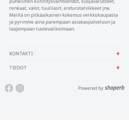
puhelimen kiinnitysvaihtoehdot, suojavarusteet,
renkaat, valot, tuulilasit, endurotarvikkeet jne.
Meillä on pitkäaikainen kokemus verkkokaupasta
ja pyrimme aina parempaan asiakaspalveluun ja
laajempaan tuotevalikoimaan.
KONTAKTI
TIEDOT
Sanlab OÜ
Allika tee 7, Peetri, Rae vald
Meistä
Powered by
Harjumaa, 75312, Viro
Ota meihin yhteyttä
Avoinna: Maan.-perj. 9-17
Asiakastuki
Puh: +372 621 2625
Käyttöehdot
Sähköposti: info@motokaup.ee
Blogi