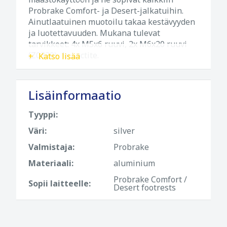
Probrake Comfort- ja Desert-jalkatuihin.
Ainutlaatuinen muotoilu takaa kestävyyden
ja luotettavuuden. Mukana tulevat
tarvikkeet: 4x M5x6 ruuvi, 2x M6x20 ruuvi
(Z0320), 1x Loctite.
Katso lisää
Lisäinformaatio
Tyyppi:
Väri:
silver
Valmistaja:
Probrake
Materiaali:
aluminium
Probrake Comfort /
Sopii laitteelle:
Desert footrests