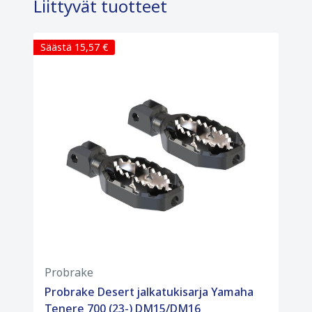
Liittyvät tuotteet
Säästä 15,57 €
Probrake
Probrake Desert jalkatukisarja Yamaha
Tenere 700 (23-) DM15/DM16