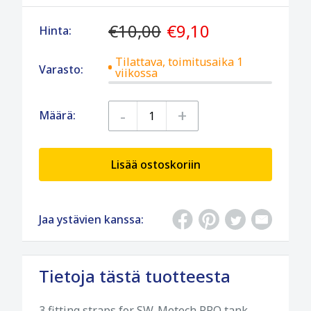
€10,00
€9,10
Hinta:
Tilattava, toimitusaika 1
Varasto:
viikossa
-
+
Määrä:
Lisää ostoskoriin
Jaa ystävien kanssa:
Tietoja tästä tuotteesta
3 fitting straps for SW-Motech PRO tank