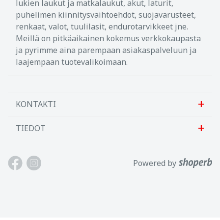
lukien laukut ja matkalaukut, akut, laturit,
puhelimen kiinnitysvaihtoehdot, suojavarusteet,
renkaat, valot, tuulilasit, endurotarvikkeet jne.
Meillä on pitkäaikainen kokemus verkkokaupasta
ja pyrimme aina parempaan asiakaspalveluun ja
laajempaan tuotevalikoimaan.
KONTAKTI
TIEDOT
Sanlab OÜ
Allika tee 7, Peetri, Rae vald
Meistä
Powered by
Harjumaa, 75312, Viro
Ota meihin yhteyttä
Avoinna: Maan.-perj. 9-17
Asiakastuki
Puh: +372 621 2625
Käyttöehdot
Sähköposti: info@motokaup.ee