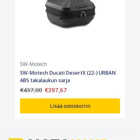
SW-Motech
SW-Motech Ducati DesertX (22-) URBAN
ABS takalaukun sarja
€437,00
€397,67
Lisää ostoskoriin