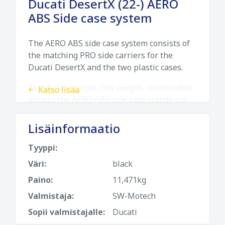
Ducati DesertX (22-) AERO
ABS Side case system
The AERO ABS side case system consists of
the matching PRO side carriers for the
Ducati DesertX and the two plastic cases.
Aerodynamic style, low weight, comfortable
Katso lisää
details: the AERO ABS side case stands out
with its streamlined form and modern, easy-
to-clean surface. These side cases, made of
Lisäinformaatio
heavy-duty ABS plastic, provide 25 l of
Tyyppi:
storage with a weight of only 1.8 kg and,
together with the removable SW-MOTECH
Väri:
black
side carriers, are the ideal luggage solution
Paino:
11,471kg
for sporty motorcycle riders.
Valmistaja:
SW-Motech
The side carriers are extremely durable and
Sopii valmistajalle:
Ducati
designed to fit closely along the vehicle. SW-