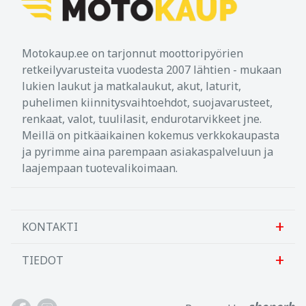
Motokaup.ee on tarjonnut moottoripyörien
retkeilyvarusteita vuodesta 2007 lähtien - mukaan
lukien laukut ja matkalaukut, akut, laturit,
puhelimen kiinnitysvaihtoehdot, suojavarusteet,
renkaat, valot, tuulilasit, endurotarvikkeet jne.
Meillä on pitkäaikainen kokemus verkkokaupasta
ja pyrimme aina parempaan asiakaspalveluun ja
laajempaan tuotevalikoimaan.
KONTAKTI
TIEDOT
Sanlab OÜ
Allika tee 7, Peetri, Rae vald
Meistä