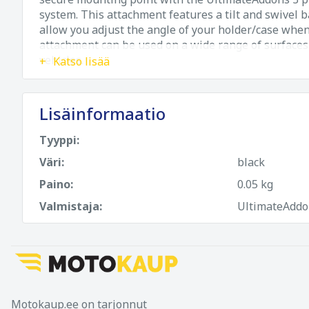
system. This attachment features a tilt and swivel b
allow you adjust the angle of your holder/case when
attachment can be used on a wide range of surfaces
vehicles.
Katso lisää
Lisäinformaatio
Tyyppi:
Väri:
black
Paino:
0.05 kg
Valmistaja:
UltimateAddo
Motokaup.ee on tarjonnut