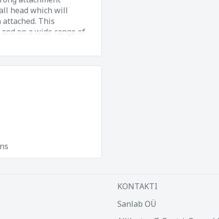
all head which will
 attached. This
 and on a wide range of
ns
KONTAKTI
Sanlab OÜ