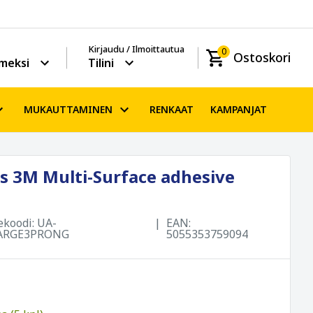
Kirjaudu / Ilmoittautua
0
Ostoskori
meksi
Tilini
MUKAUTTAMINEN
RENKAAT
KAMPANJAT
 3M Multi-Surface adhesive
ekoodi:
UA-
EAN:
ARGE3PRONG
5055353759094