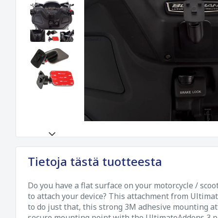
Tietoja tästä tuotteesta
Do you have a flat surface on your motorcycle / sco
to attach your device? This attachment from Ultima
to do just that, this strong 3M adhesive mounting a
secure mounting point with the UltimateAddons 3 