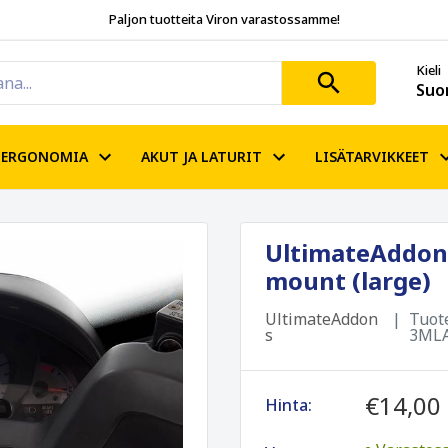
Paljon tuotteita Viron varastossamme!
Kieli
Suo
ERGONOMIA
AKUT JA LATURIT
LISÄTARVIKKEET
UltimateAddons
mount (large)
UltimateAddon
Tuot
s
3ML
€14,00
Hinta: