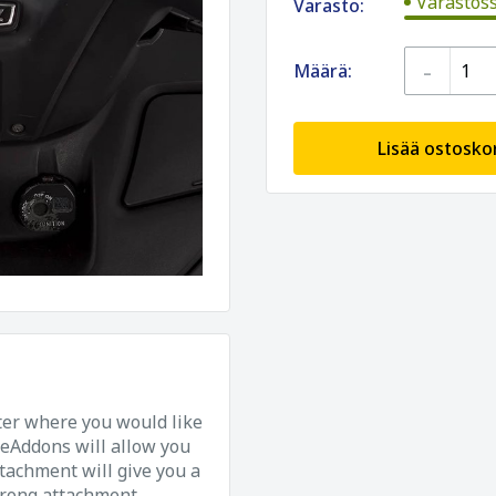
Varastoss
Varasto:
-
Määrä:
Lisää ostoskor
oter where you would like
teAddons will allow you
ttachment will give you a
prong attachment