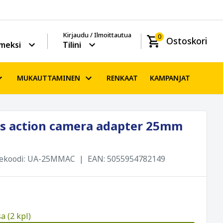
Kirjaudu / Ilmoittautua
0
Ostoskori
meksi
Tilini
MUKAUTTAMINEN
RENKAAT
KAMPANJAT
s action camera adapter 25mm
ekoodi:
UA-25MMAC
EAN:
5055954782149
a (2 kpl)