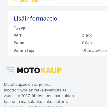
Katso lisää
Lisäinformaatio
Tyyppi:
Väri:
black
Paino:
0.04 kg
Valmistaja:
UltimateAddo
Motokaup.ee on tarjonnut
moottoripyörien retkeilyvarusteita
vuodesta 2007 lähtien - mukaan lukien
laukut ja matkalaukut, akut, laturit,