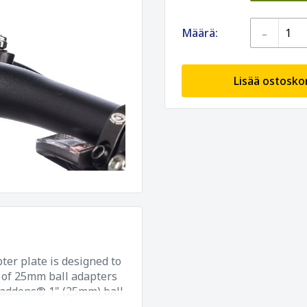
-
Määrä:
Lisää ostoskor
r plate is designed to
e of 25mm ball adapters
teaddons® 1" (25mm) ball