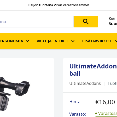
Paljon tuotteita Viron varastossamme!
Kieli
Suo
ERGONOMIA
AKUT JA LATURIT
LISÄTARVIKKEET
UltimateAddon
ball
UltimateAddons
Tuot
€16,00
Hinta:
Varastoss
Varasto: