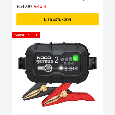
€51,00
€46,41
Lisa ostukorvi
Säästa 6,39 €