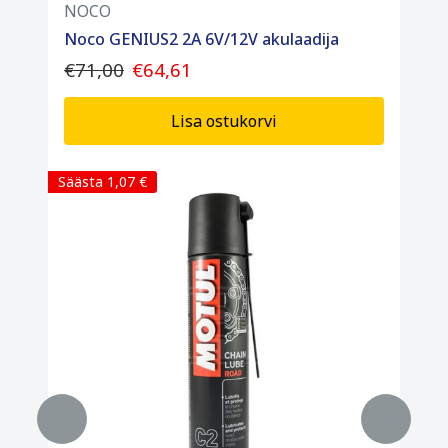
NOCO
Noco GENIUS2 2A 6V/12V akulaadija
€71,00
€64,61
Lisa ostukorvi
Säästa 1,07 €