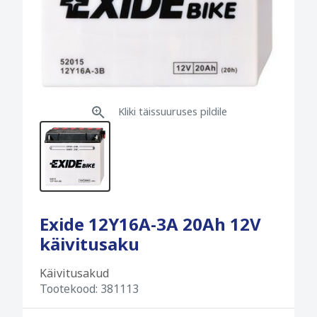
Kliki täissuuruses pildile
Exide 12Y16A-3A 20Ah 12V
käivitusaku
Käivitusakud
Tootekood:
381113