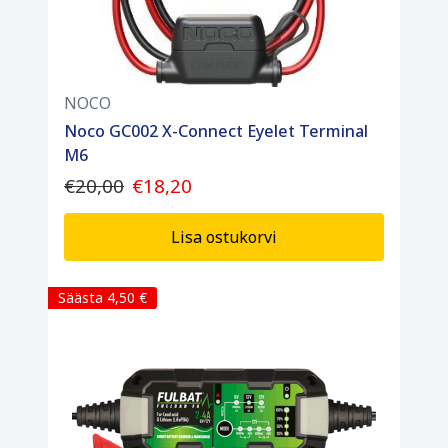
NOCO
Noco GC002 X-Connect Eyelet Terminal
M6
€20,00
€18,20
Lisa ostukorvi
Säästa 4,50 €