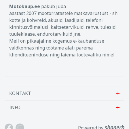
Motokaup.ee
pakub juba
aastast 2007 mootorratastele matkavarustust - sh
kotte ja kohvreid, akusid, laadijaid, telefoni
kinnitusvõimalusi, kaitsetarvikuid, rehve, tulesid,
tuuleklaase, endurotarvikuid jne.
Meil on pikaajaline kogemus e-kaubanduse
valdkonnas ning töötame alati parema
klienditeeninduse ning laiema tootevaliku nimel.
KONTAKT
INFO
Sanlab OÜ
Allika tee 7, Peetri, Rae vald
Meist
Powered by
Harjumaa, 75312, Eesti