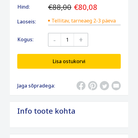
€88,00
€80,08
Hind:
Tellitav, tarneaeg 2-3 päeva
Laoseis:
-
+
Kogus:
Lisa ostukorvi
Jaga sõpradega:
Info toote kohta