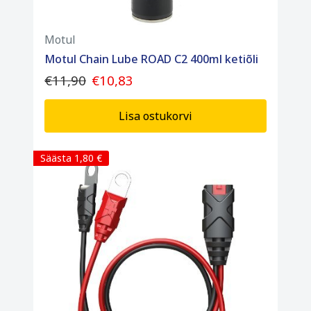
Motul
Motul Chain Lube ROAD C2 400ml ketiõli
€11,90
€10,83
Lisa ostukorvi
Säästa 1,80 €