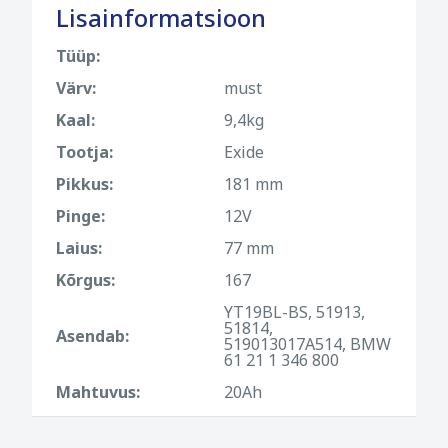
Lisainformatsioon
Tüüp:
Värv:
must
Kaal:
9,4kg
Tootja:
Exide
Pikkus:
181 mm
Pinge:
12V
Laius:
77 mm
Kõrgus:
167
YT19BL-BS, 51913,
51814,
Asendab:
519013017A514, BMW
61 21 1 346 800
Mahtuvus:
20Ah