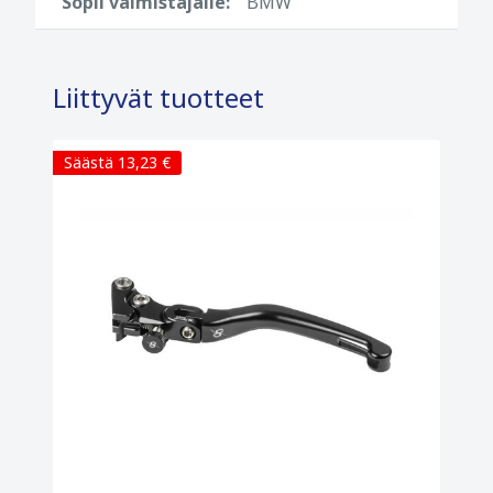
Sopii valmistajalle:
BMW
Liittyvät tuotteet
Säästä 13,23 €