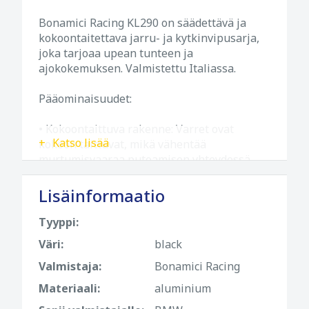
Bonamici Racing KL290 on säädettävä ja
kokoontaitettava jarru- ja kytkinvipusarja,
joka tarjoaa upean tunteen ja
ajokokemuksen. Valmistettu Italiassa.
Pääominaisuudet:
• Kokoontaittuva rakenne: Varret ovat
Katso lisää
kokoon taittuvat, mikä vähentää
murtumisvaaraa putoamisen yhteydessä.
• Aerodynaaminen tuuletusaukko: Vähentää
ilmanvastusta ja estää vivun aktivoitumisen
Lisäinformaatio
suurella nopeudella.
• Ergonominen muotoilu: Tarjoaa mukavan
Tyyppi:
ja varman otteen, mikä parantaa
Väri:
black
moottoripyörän ajo-ominaisuuksia
kaarteissa, vaihtaessasi ja jarruttaessa.
Valmistaja:
Bonamici Racing
• Kevyt: magnesiumseoksesta valmistetut
Materiaali:
aluminium
vivut ovat kevyitä ja kestäviä.