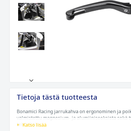
Tietoja tästä tuotteesta
Bonamici Racing jarrukahva on ergonominen ja poik
valmistettu magnesium- ja alumiiniseoksista sekä t
tekniikalla.
Katso lisää