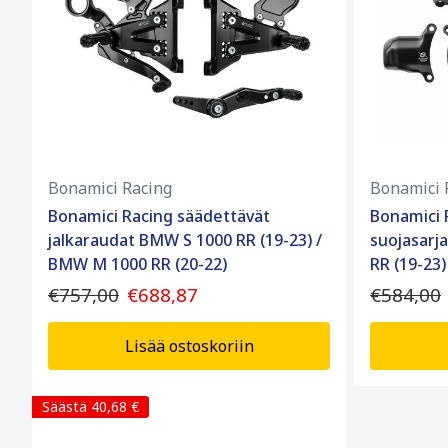
Bonamici Racing
Bonamici 
Bonamici Racing säädettävät
Bonamici 
jalkaraudat BMW S 1000 RR (19-23) /
suojasarj
BMW M 1000 RR (20-22)
RR (19-23)
€757,00
€688,87
€584,00
Lisää ostoskoriin
Säästä 40,68 €