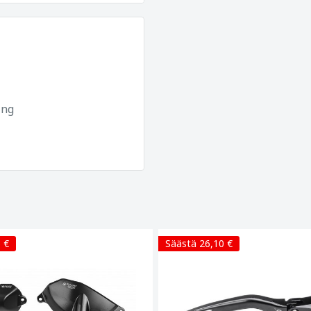
ing
 €
Säästä 26,10 €