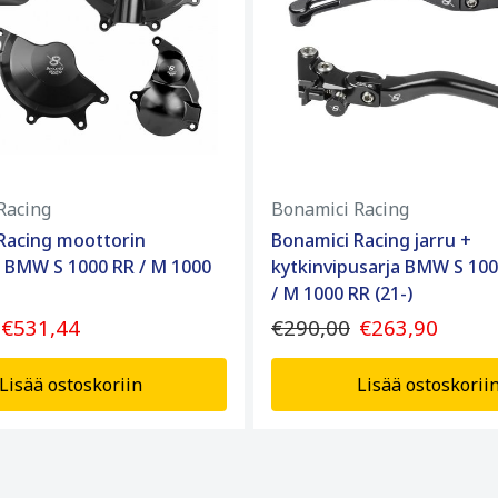
Racing
Bonamici Racing
Racing moottorin
Bonamici Racing jarru +
a BMW S 1000 RR / M 1000
kytkinvipusarja BMW S 100
/ M 1000 RR (21-)
€531,44
€290,00
€263,90
Lisää ostoskoriin
Lisää ostoskorii