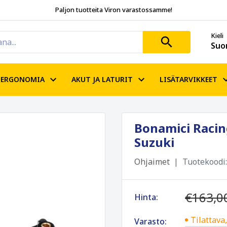
Paljon tuotteita Viron varastossamme!
Kieli
Suo
ERGONOMIA
AKUT JA LATURIT
LISÄTARVIKKEET
Bonamici Racin
Suzuki
Ohjaimet
Tuotekoodi
€163,0
Hinta:
Tilattava
Varasto: