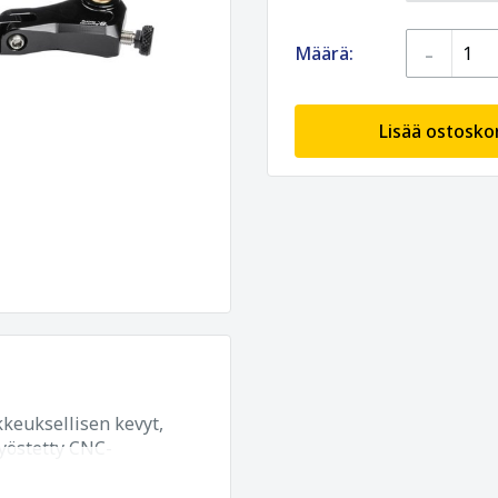
-
Määrä:
Lisää ostoskor
keuksellisen kevyt,
yöstetty CNC-