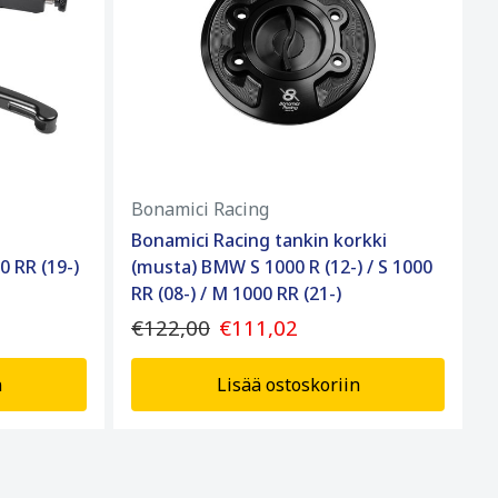
Bonamici Racing
Bonamici Racing tankin korkki
0 RR (19-)
(musta) BMW S 1000 R (12-) / S 1000
RR (08-) / M 1000 RR (21-)
€122,00
€111,02
n
Lisää ostoskoriin