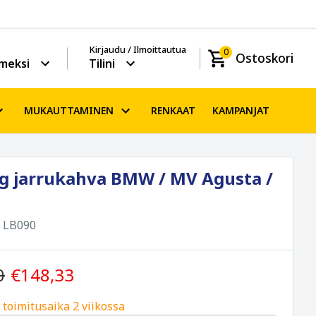
Kirjaudu / Ilmoittautua
0
Ostoskori
meksi
Tilini
MUKAUTTAMINEN
RENKAAT
KAMPANJAT
g jarrukahva BMW / MV Agusta /
:
LB090
0
€148,33
, toimitusaika 2 viikossa