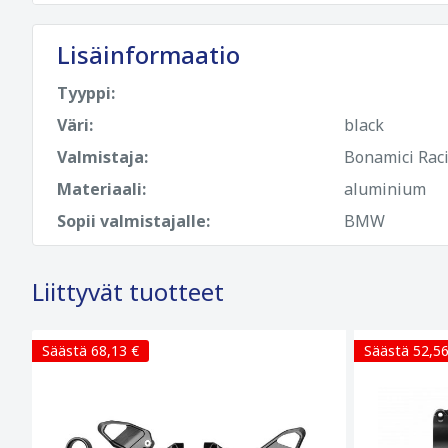
Lisäinformaatio
Tyyppi:
Väri:
black
Valmistaja:
Bonamici Rac
Materiaali:
aluminium
Sopii valmistajalle:
BMW
Liittyvät tuotteet
Säästä 68,13 €
Säästä 52,56